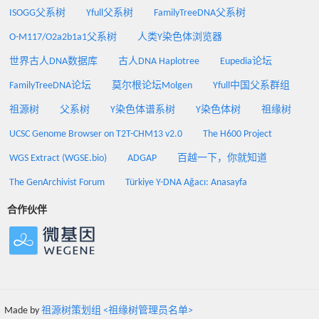
ISOGG父系树
Yfull父系树
FamilyTreeDNA父系树
O-M117/O2a2b1a1父系树
人类Y染色体浏览器
世界古人DNA数据库
古人DNA Haplotree
Eupedia论坛
FamilyTreeDNA论坛
莫尔根论坛Molgen
Yfull中国父系群组
祖源树
父系树
Y染色体谱系树
Y染色体树
祖缘树
UCSC Genome Browser on T2T-CHM13 v2.0
The H600 Project
WGS Extract (WGSE.bio)
ADGAP
百越一下，你就知道
The GenArchivist Forum
Türkiye Y-DNA Ağacı: Anasayfa
合作伙伴
Made by
祖源树策划组 <祖缘树管理员名单>