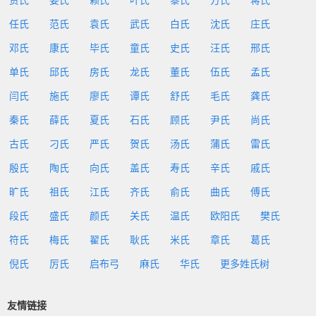
贾氏
姜氏
赖氏
叶氏
黎氏
方氏
蒋氏
任氏
范氏
袁氏
武氏
白氏
沈氏
庄氏
邓氏
康氏
毕氏
童氏
史氏
汪氏
邢氏
单氏
邱氏
房氏
龙氏
董氏
伍氏
孟氏
闫氏
施氏
廖氏
谭氏
舒氏
毛氏
龚氏
秦氏
薛氏
夏氏
石氏
顾氏
尹氏
尚氏
古氏
刁氏
严氏
贺氏
汤氏
蒲氏
雷氏
殷氏
陶氏
向氏
盖氏
寿氏
辛氏
戚氏
旷氏
祖氏
江氏
齐氏
俞氏
曲氏
傅氏
段氏
盛氏
颜氏
关氏
温氏
欧阳氏
樊氏
符氏
梅氏
翟氏
耿氏
米氏
章氏
葛氏
倪氏
厉氏
启布弓
麻氏
华氏
更多姓氏树
友情链接