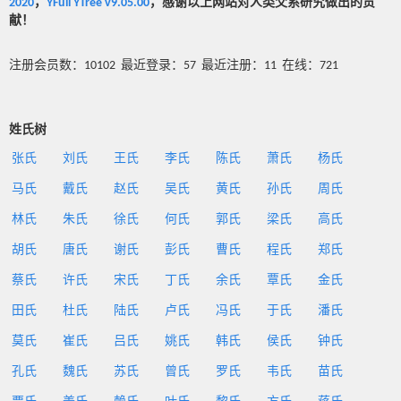
2020
，
YFull YTree v9.05.00
，感谢以上网站对人类父系研究做出的贡
献！
注册会员数：10102 最近登录：57 最近注册：11 在线：721
姓氏树
张氏
刘氏
王氏
李氏
陈氏
萧氏
杨氏
马氏
戴氏
赵氏
吴氏
黄氏
孙氏
周氏
林氏
朱氏
徐氏
何氏
郭氏
梁氏
高氏
胡氏
唐氏
谢氏
彭氏
曹氏
程氏
郑氏
蔡氏
许氏
宋氏
丁氏
余氏
覃氏
金氏
田氏
杜氏
陆氏
卢氏
冯氏
于氏
潘氏
莫氏
崔氏
吕氏
姚氏
韩氏
侯氏
钟氏
孔氏
魏氏
苏氏
曾氏
罗氏
韦氏
苗氏