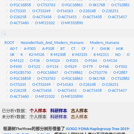
O-FGC16858
O-CTS3763
O-FGC16863
O-SK1768
O-CTS2882
O-CTS335
O-CTS3249
O-F14163
O-Z26248
O-Z26251
O-Z26258
O-ACT5456
O-ACT5455
O-ACT5458
O-ACT5457
O-ACT5460
O-MF23102
O-MF335890
ROOT
Neanderthals_And_Modern_Humans
Modern_Humans
A0-T
A-P305
A-P108
BT
CT
CF
F
GHIJK
HIJK
IJK
K
K2-M526
K-M2308
K-M2335
K-M2311
NO
O
O-M122
O-F36
O-M324
O-P201
O-P164
O-M134
O-F450
O-F122
O-F114
O-F629
O-F79
O-F46
O-F502
O-FGC85750
O-FGC16847
O-CTS9862
O-CTS3776
O-F2887
O-FGC16858
O-CTS3763
O-FGC16863
O-SK1768
O-CTS2882
O-CTS335
O-CTS3249
O-F14163
O-Z26248
O-Z26251
O-Z26258
O-ACT5456
O-ACT5455
O-ACT5458
O-ACT5457
O-ACT5460
O-MF23102
O-MF335890
已分析Y数据：
个人样本
科研样本
古人样本
未分析Y数据：
个人样本
科研样本
古人样本
祖源树TheYtree的部分树形借鉴了
ISOGG Y-DNA Haplogroup Tree 2019-