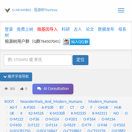
O-MF449803 - 祖源树TheYtree
Toggle
naviga
登录
免费上树
微基因导入
科研
古人
论文
数据发布
母系
树
祖源树用户群（Q群764507041）
展开字母导航
AI Consultation
301
0
ROOT
Neanderthals_And_Modern_Humans
Modern_Humans
A0-T
A-P305
A-P108
BT
CT
CF
F
GHIJK
HIJK
IJK
K
K2-M526
K-M2308
K-M2335
K-M2311
NO
O
O-M122
O-F36
O-M324
O-P201
O-P164
O-M134
O-F450
O-F122
O-F114
O-F629
O-F79
O-F46
O-F502
O-FGC85750
O-FGC16847
O-CTS9862
O-CTS3776
O-F2887