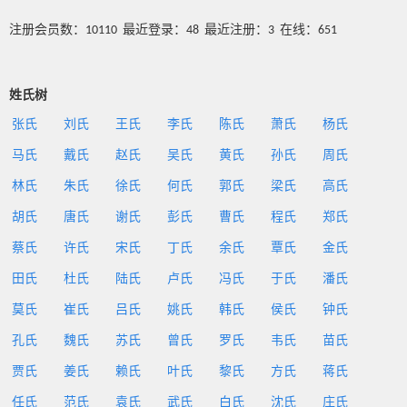
注册会员数：10110 最近登录：48 最近注册：3 在线：651
姓氏树
张氏
刘氏
王氏
李氏
陈氏
萧氏
杨氏
马氏
戴氏
赵氏
吴氏
黄氏
孙氏
周氏
林氏
朱氏
徐氏
何氏
郭氏
梁氏
高氏
胡氏
唐氏
谢氏
彭氏
曹氏
程氏
郑氏
蔡氏
许氏
宋氏
丁氏
余氏
覃氏
金氏
田氏
杜氏
陆氏
卢氏
冯氏
于氏
潘氏
莫氏
崔氏
吕氏
姚氏
韩氏
侯氏
钟氏
孔氏
魏氏
苏氏
曾氏
罗氏
韦氏
苗氏
贾氏
姜氏
赖氏
叶氏
黎氏
方氏
蒋氏
任氏
范氏
袁氏
武氏
白氏
沈氏
庄氏