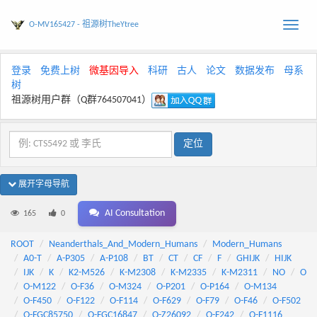
O-MV165427 - 祖源树TheYtree
Toggle
naviga
登录
免费上树
微基因导入
科研
古人
论文
数据发布
母系
树
祖源树用户群（Q群764507041）
展开字母导航
AI Consultation
165
0
ROOT
Neanderthals_And_Modern_Humans
Modern_Humans
A0-T
A-P305
A-P108
BT
CT
CF
F
GHIJK
HIJK
IJK
K
K2-M526
K-M2308
K-M2335
K-M2311
NO
O
O-M122
O-F36
O-M324
O-P201
O-P164
O-M134
O-F450
O-F122
O-F114
O-F629
O-F79
O-F46
O-F502
O-FGC85750
O-FGC16847
O-Z26092
O-F242
O-F1116