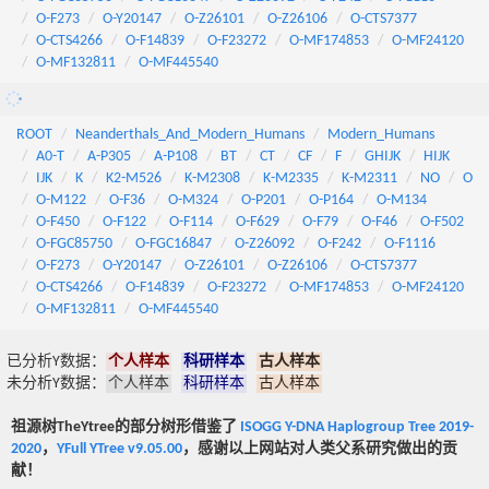
O-F273
O-Y20147
O-Z26101
O-Z26106
O-CTS7377
O-CTS4266
O-F14839
O-F23272
O-MF174853
O-MF24120
O-MF132811
O-MF445540
ROOT
Neanderthals_And_Modern_Humans
Modern_Humans
A0-T
A-P305
A-P108
BT
CT
CF
F
GHIJK
HIJK
IJK
K
K2-M526
K-M2308
K-M2335
K-M2311
NO
O
O-M122
O-F36
O-M324
O-P201
O-P164
O-M134
O-F450
O-F122
O-F114
O-F629
O-F79
O-F46
O-F502
O-FGC85750
O-FGC16847
O-Z26092
O-F242
O-F1116
O-F273
O-Y20147
O-Z26101
O-Z26106
O-CTS7377
O-CTS4266
O-F14839
O-F23272
O-MF174853
O-MF24120
O-MF132811
O-MF445540
已分析Y数据：
个人样本
科研样本
古人样本
未分析Y数据：
个人样本
科研样本
古人样本
祖源树TheYtree的部分树形借鉴了
ISOGG Y-DNA Haplogroup Tree 2019-
2020
，
YFull YTree v9.05.00
，感谢以上网站对人类父系研究做出的贡
献！