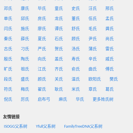
邓氏
康氏
毕氏
童氏
史氏
汪氏
邢氏
单氏
邱氏
房氏
龙氏
董氏
伍氏
孟氏
闫氏
施氏
廖氏
谭氏
舒氏
毛氏
龚氏
秦氏
薛氏
夏氏
石氏
顾氏
尹氏
尚氏
古氏
刁氏
严氏
贺氏
汤氏
蒲氏
雷氏
殷氏
陶氏
向氏
盖氏
寿氏
辛氏
戚氏
旷氏
祖氏
江氏
齐氏
俞氏
曲氏
傅氏
段氏
盛氏
颜氏
关氏
温氏
欧阳氏
樊氏
符氏
梅氏
翟氏
耿氏
米氏
章氏
葛氏
倪氏
厉氏
启布弓
麻氏
华氏
更多姓氏树
友情链接
ISOGG父系树
Yfull父系树
FamilyTreeDNA父系树