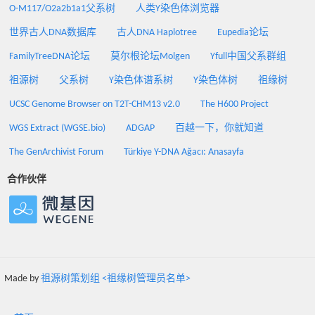
O-M117/O2a2b1a1父系树
人类Y染色体浏览器
世界古人DNA数据库
古人DNA Haplotree
Eupedia论坛
FamilyTreeDNA论坛
莫尔根论坛Molgen
Yfull中国父系群组
祖源树
父系树
Y染色体谱系树
Y染色体树
祖缘树
UCSC Genome Browser on T2T-CHM13 v2.0
The H600 Project
WGS Extract (WGSE.bio)
ADGAP
百越一下，你就知道
The GenArchivist Forum
Türkiye Y-DNA Ağacı: Anasayfa
合作伙伴
Made by
祖源树策划组 <祖缘树管理员名单>