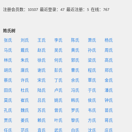
注册会员数：10107 最近登录：47 最近注册：5 在线：767
姓氏树
张氏
刘氏
王氏
李氏
陈氏
萧氏
杨氏
马氏
戴氏
赵氏
吴氏
黄氏
孙氏
周氏
林氏
朱氏
徐氏
何氏
郭氏
梁氏
高氏
胡氏
唐氏
谢氏
彭氏
曹氏
程氏
郑氏
蔡氏
许氏
宋氏
丁氏
余氏
覃氏
金氏
田氏
杜氏
陆氏
卢氏
冯氏
于氏
潘氏
莫氏
崔氏
吕氏
姚氏
韩氏
侯氏
钟氏
孔氏
魏氏
苏氏
曾氏
罗氏
韦氏
苗氏
贾氏
姜氏
赖氏
叶氏
黎氏
方氏
蒋氏
任氏
范氏
袁氏
武氏
白氏
沈氏
庄氏