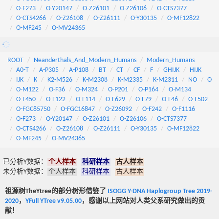
O-F273
O-Y20147
O-Z26101
O-Z26106
O-CTS7377
O-CTS4266
O-Z26108
O-Z26111
O-Y30135
O-MF12822
O-MF245
O-MV24365
ROOT
Neanderthals_And_Modern_Humans
Modern_Humans
A0-T
A-P305
A-P108
BT
CT
CF
F
GHIJK
HIJK
IJK
K
K2-M526
K-M2308
K-M2335
K-M2311
NO
O
O-M122
O-F36
O-M324
O-P201
O-P164
O-M134
O-F450
O-F122
O-F114
O-F629
O-F79
O-F46
O-F502
O-FGC85750
O-FGC16847
O-Z26092
O-F242
O-F1116
O-F273
O-Y20147
O-Z26101
O-Z26106
O-CTS7377
O-CTS4266
O-Z26108
O-Z26111
O-Y30135
O-MF12822
O-MF245
O-MV24365
已分析Y数据：
个人样本
科研样本
古人样本
未分析Y数据：
个人样本
科研样本
古人样本
祖源树TheYtree的部分树形借鉴了
ISOGG Y-DNA Haplogroup Tree 2019-
2020
，
YFull YTree v9.05.00
，感谢以上网站对人类父系研究做出的贡
献！