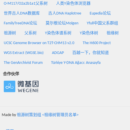
O-M117/O2a2b1a1父系树
人类Y染色体浏览器
世界古人DNA数据库
古人DNA Haplotree
Eupedia论坛
FamilyTreeDNA论坛
莫尔根论坛Molgen
Yfull中国父系群组
祖源树
父系树
Y染色体谱系树
Y染色体树
祖缘树
UCSC Genome Browser on T2T-CHM13 v2.0
The H600 Project
WGS Extract (WGSE.bio)
ADGAP
百越一下，你就知道
The GenArchivist Forum
Türkiye Y-DNA Ağacı: Anasayfa
合作伙伴
Made by
祖源树策划组 <祖缘树管理员名单>