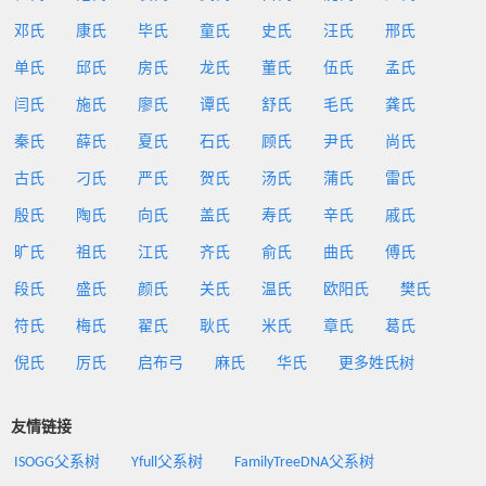
邓氏
康氏
毕氏
童氏
史氏
汪氏
邢氏
单氏
邱氏
房氏
龙氏
董氏
伍氏
孟氏
闫氏
施氏
廖氏
谭氏
舒氏
毛氏
龚氏
秦氏
薛氏
夏氏
石氏
顾氏
尹氏
尚氏
古氏
刁氏
严氏
贺氏
汤氏
蒲氏
雷氏
殷氏
陶氏
向氏
盖氏
寿氏
辛氏
戚氏
旷氏
祖氏
江氏
齐氏
俞氏
曲氏
傅氏
段氏
盛氏
颜氏
关氏
温氏
欧阳氏
樊氏
符氏
梅氏
翟氏
耿氏
米氏
章氏
葛氏
倪氏
厉氏
启布弓
麻氏
华氏
更多姓氏树
友情链接
ISOGG父系树
Yfull父系树
FamilyTreeDNA父系树