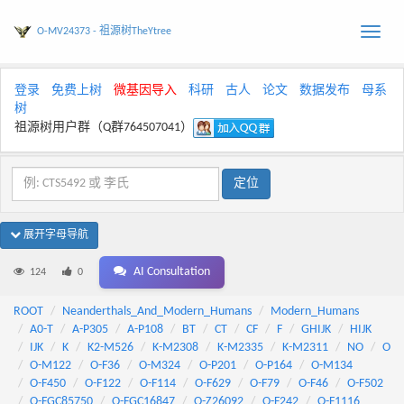
O-MV24373 - 祖源树TheYtree
Toggle
naviga
登录
免费上树
微基因导入
科研
古人
论文
数据发布
母系
树
祖源树用户群（Q群764507041）
展开字母导航
AI Consultation
124
0
ROOT
Neanderthals_And_Modern_Humans
Modern_Humans
A0-T
A-P305
A-P108
BT
CT
CF
F
GHIJK
HIJK
IJK
K
K2-M526
K-M2308
K-M2335
K-M2311
NO
O
O-M122
O-F36
O-M324
O-P201
O-P164
O-M134
O-F450
O-F122
O-F114
O-F629
O-F79
O-F46
O-F502
O-FGC85750
O-FGC16847
O-Z26092
O-F242
O-F1116