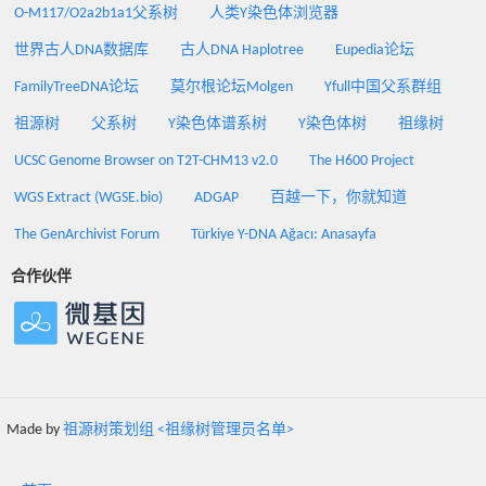
O-M117/O2a2b1a1父系树
人类Y染色体浏览器
世界古人DNA数据库
古人DNA Haplotree
Eupedia论坛
FamilyTreeDNA论坛
莫尔根论坛Molgen
Yfull中国父系群组
祖源树
父系树
Y染色体谱系树
Y染色体树
祖缘树
UCSC Genome Browser on T2T-CHM13 v2.0
The H600 Project
WGS Extract (WGSE.bio)
ADGAP
百越一下，你就知道
The GenArchivist Forum
Türkiye Y-DNA Ağacı: Anasayfa
合作伙伴
Made by
祖源树策划组 <祖缘树管理员名单>