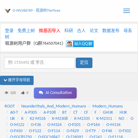
O-MV266769 - 祖源树TheYtree
Toggle
naviga
登录
免费上树
微基因导入
科研
古人
论文
数据发布
母系
树
祖源树用户群（Q群764507041）
展开字母导航
AI Consultation
120
0
ROOT
Neanderthals_And_Modern_Humans
Modern_Humans
A0-T
A-P305
A-P108
BT
CT
CF
F
GHIJK
HIJK
IJK
K
K2-M526
K-M2308
K-M2335
K-M2311
NO
O
O-M122
O-F36
O-M324
O-P201
O-P164
O-M134
O-F450
O-F122
O-F114
O-F629
O-F79
O-F46
O-F502
O-FGC85750
O-FGC16847
O-Z26092
O-F242
O-F1116