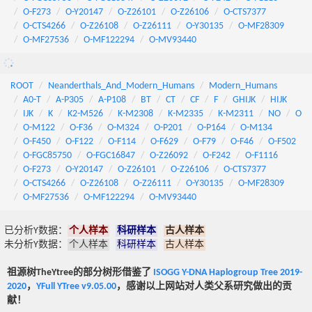
O-F273
O-Y20147
O-Z26101
O-Z26106
O-CTS7377
O-CTS4266
O-Z26108
O-Z26111
O-Y30135
O-MF28309
O-MF27536
O-MF122294
O-MV93440
ROOT
Neanderthals_And_Modern_Humans
Modern_Humans
A0-T
A-P305
A-P108
BT
CT
CF
F
GHIJK
HIJK
IJK
K
K2-M526
K-M2308
K-M2335
K-M2311
NO
O
O-M122
O-F36
O-M324
O-P201
O-P164
O-M134
O-F450
O-F122
O-F114
O-F629
O-F79
O-F46
O-F502
O-FGC85750
O-FGC16847
O-Z26092
O-F242
O-F1116
O-F273
O-Y20147
O-Z26101
O-Z26106
O-CTS7377
O-CTS4266
O-Z26108
O-Z26111
O-Y30135
O-MF28309
O-MF27536
O-MF122294
O-MV93440
已分析Y数据：
个人样本
科研样本
古人样本
未分析Y数据：
个人样本
科研样本
古人样本
祖源树TheYtree的部分树形借鉴了
ISOGG Y-DNA Haplogroup Tree 2019-
2020
，
YFull YTree v9.05.00
，感谢以上网站对人类父系研究做出的贡
献！