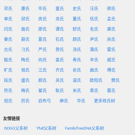
邓氏
康氏
毕氏
童氏
史氏
汪氏
邢氏
单氏
邱氏
房氏
龙氏
董氏
伍氏
孟氏
闫氏
施氏
廖氏
谭氏
舒氏
毛氏
龚氏
秦氏
薛氏
夏氏
石氏
顾氏
尹氏
尚氏
古氏
刁氏
严氏
贺氏
汤氏
蒲氏
雷氏
殷氏
陶氏
向氏
盖氏
寿氏
辛氏
戚氏
旷氏
祖氏
江氏
齐氏
俞氏
曲氏
傅氏
段氏
盛氏
颜氏
关氏
温氏
欧阳氏
樊氏
符氏
梅氏
翟氏
耿氏
米氏
章氏
葛氏
倪氏
厉氏
启布弓
麻氏
华氏
更多姓氏树
友情链接
ISOGG父系树
Yfull父系树
FamilyTreeDNA父系树