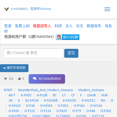
O-MV266852 - 祖源树TheYtree
Toggle
naviga
登录
免费上树
微基因导入
科研
古人
论文
数据发布
母系
树
祖源树用户群（Q群764507041）
展开字母导航
AI Consultation
122
0
ROOT
Neanderthals_And_Modern_Humans
Modern_Humans
A0-T
A-P305
A-P108
BT
CT
CF
F
GHIJK
HIJK
IJK
K
K2-M526
K-M2308
K-M2335
K-M2311
NO
O
O-M122
O-F36
O-M324
O-P201
O-P164
O-M134
O-F450
O-F122
O-F114
O-F629
O-F79
O-F46
O-F502
O-FGC85750
O-FGC16847
O-Z26092
O-F242
O-F1116