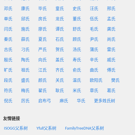
邓氏
康氏
毕氏
童氏
史氏
汪氏
邢氏
单氏
邱氏
房氏
龙氏
董氏
伍氏
孟氏
闫氏
施氏
廖氏
谭氏
舒氏
毛氏
龚氏
秦氏
薛氏
夏氏
石氏
顾氏
尹氏
尚氏
古氏
刁氏
严氏
贺氏
汤氏
蒲氏
雷氏
殷氏
陶氏
向氏
盖氏
寿氏
辛氏
戚氏
旷氏
祖氏
江氏
齐氏
俞氏
曲氏
傅氏
段氏
盛氏
颜氏
关氏
温氏
欧阳氏
樊氏
符氏
梅氏
翟氏
耿氏
米氏
章氏
葛氏
倪氏
厉氏
启布弓
麻氏
华氏
更多姓氏树
友情链接
ISOGG父系树
Yfull父系树
FamilyTreeDNA父系树