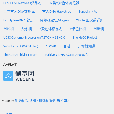
O-M117/O2a2b1a1父系树
人类Y染色体浏览器
世界古人DNA数据库
古人DNA Haplotree
Eupedia论坛
FamilyTreeDNA论坛
莫尔根论坛Molgen
Yfull中国父系群组
祖源树
父系树
Y染色体谱系树
Y染色体树
祖缘树
UCSC Genome Browser on T2T-CHM13 v2.0
The H600 Project
WGS Extract (WGSE.bio)
ADGAP
百越一下，你就知道
The GenArchivist Forum
Türkiye Y-DNA Ağacı: Anasayfa
合作伙伴
Made by
祖源树策划组 <祖缘树管理员名单>