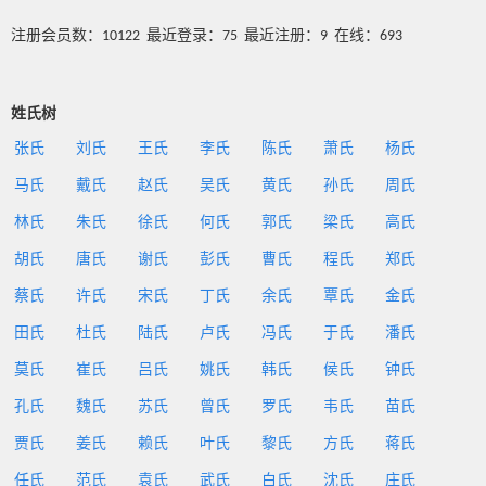
注册会员数：10122 最近登录：75 最近注册：9 在线：693
姓氏树
张氏
刘氏
王氏
李氏
陈氏
萧氏
杨氏
马氏
戴氏
赵氏
吴氏
黄氏
孙氏
周氏
林氏
朱氏
徐氏
何氏
郭氏
梁氏
高氏
胡氏
唐氏
谢氏
彭氏
曹氏
程氏
郑氏
蔡氏
许氏
宋氏
丁氏
余氏
覃氏
金氏
田氏
杜氏
陆氏
卢氏
冯氏
于氏
潘氏
莫氏
崔氏
吕氏
姚氏
韩氏
侯氏
钟氏
孔氏
魏氏
苏氏
曾氏
罗氏
韦氏
苗氏
贾氏
姜氏
赖氏
叶氏
黎氏
方氏
蒋氏
任氏
范氏
袁氏
武氏
白氏
沈氏
庄氏