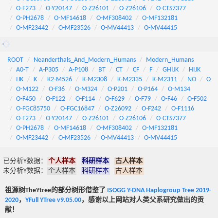
O-F273
O-Y20147
O-Z26101
O-Z26106
O-CTS7377
O-PH2678
O-MF14618
O-MF308402
O-MF132181
O-MF23442
O-MF23526
O-MV44413
O-MV44415
ROOT
Neanderthals_And_Modern_Humans
Modern_Humans
A0-T
A-P305
A-P108
BT
CT
CF
F
GHIJK
HIJK
IJK
K
K2-M526
K-M2308
K-M2335
K-M2311
NO
O
O-M122
O-F36
O-M324
O-P201
O-P164
O-M134
O-F450
O-F122
O-F114
O-F629
O-F79
O-F46
O-F502
O-FGC85750
O-FGC16847
O-Z26092
O-F242
O-F1116
O-F273
O-Y20147
O-Z26101
O-Z26106
O-CTS7377
O-PH2678
O-MF14618
O-MF308402
O-MF132181
O-MF23442
O-MF23526
O-MV44413
O-MV44415
已分析Y数据：
个人样本
科研样本
古人样本
未分析Y数据：
个人样本
科研样本
古人样本
祖源树TheYtree的部分树形借鉴了
ISOGG Y-DNA Haplogroup Tree 2019-
2020
，
YFull YTree v9.05.00
，感谢以上网站对人类父系研究做出的贡
献！