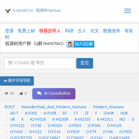
O-MV269731 - 祖源树TheYtree
Toggle
naviga
登录
免费上树
微基因导入
科研
古人
论文
数据发布
母系
树
祖源树用户群（Q群764507041）
展开字母导航
AI Consultation
95
0
ROOT
Neanderthals_And_Modern_Humans
Modern_Humans
A0-T
A-P305
A-P108
BT
CT
CF
F
GHIJK
HIJK
IJK
K
K2-M526
K-M2308
K-M2335
K-M2311
NO
O
O-M122
O-F36
O-M324
O-P201
O-P164
O-M134
O-F450
O-F122
O-F114
O-F629
O-F79
O-F46
O-F502
O-FGC85750
O-FGC16847
O-Z26092
O-F242
O-MF13499