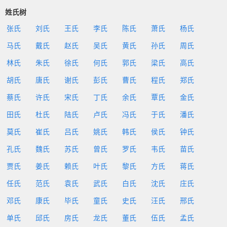
姓氏树
张氏
刘氏
王氏
李氏
陈氏
萧氏
杨氏
马氏
戴氏
赵氏
吴氏
黄氏
孙氏
周氏
林氏
朱氏
徐氏
何氏
郭氏
梁氏
高氏
胡氏
唐氏
谢氏
彭氏
曹氏
程氏
郑氏
蔡氏
许氏
宋氏
丁氏
余氏
覃氏
金氏
田氏
杜氏
陆氏
卢氏
冯氏
于氏
潘氏
莫氏
崔氏
吕氏
姚氏
韩氏
侯氏
钟氏
孔氏
魏氏
苏氏
曾氏
罗氏
韦氏
苗氏
贾氏
姜氏
赖氏
叶氏
黎氏
方氏
蒋氏
任氏
范氏
袁氏
武氏
白氏
沈氏
庄氏
邓氏
康氏
毕氏
童氏
史氏
汪氏
邢氏
单氏
邱氏
房氏
龙氏
董氏
伍氏
孟氏