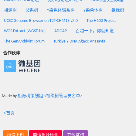
FamilyTreeDNA论坛
莫尔根论坛Molgen
Yfull中国父系群组
祖源树
父系树
Y染色体谱系树
Y染色体树
祖缘树
UCSC Genome Browser on T2T-CHM13 v2.0
The H600 Project
WGS Extract (WGSE.bio)
ADGAP
百越一下，你就知道
The GenArchivist Forum
Türkiye Y-DNA Ağacı: Anasayfa
合作伙伴
Made by
祖源树策划组 <祖缘树管理员名单>
>首页
极速上树
申请祖源检测
其他咨询