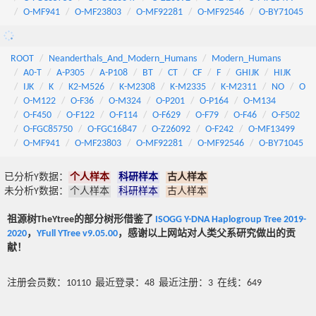
O-MF941
O-MF23803
O-MF92281
O-MF92546
O-BY71045
ROOT
Neanderthals_And_Modern_Humans
Modern_Humans
A0-T
A-P305
A-P108
BT
CT
CF
F
GHIJK
HIJK
IJK
K
K2-M526
K-M2308
K-M2335
K-M2311
NO
O
O-M122
O-F36
O-M324
O-P201
O-P164
O-M134
O-F450
O-F122
O-F114
O-F629
O-F79
O-F46
O-F502
O-FGC85750
O-FGC16847
O-Z26092
O-F242
O-MF13499
O-MF941
O-MF23803
O-MF92281
O-MF92546
O-BY71045
已分析Y数据：
个人样本
科研样本
古人样本
未分析Y数据：
个人样本
科研样本
古人样本
祖源树TheYtree的部分树形借鉴了
ISOGG Y-DNA Haplogroup Tree 2019-
2020
，
YFull YTree v9.05.00
，感谢以上网站对人类父系研究做出的贡
献！
注册会员数：10110 最近登录：48 最近注册：3 在线：649