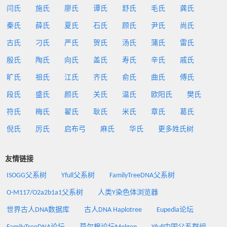
闫氏
施氏
廖氏
谭氏
舒氏
毛氏
龚氏
秦氏
薛氏
夏氏
石氏
顾氏
尹氏
尚氏
古氏
刁氏
严氏
贺氏
汤氏
蒲氏
雷氏
殷氏
陶氏
向氏
盖氏
寿氏
辛氏
戚氏
旷氏
祖氏
江氏
齐氏
俞氏
曲氏
傅氏
段氏
盛氏
颜氏
关氏
温氏
欧阳氏
樊氏
符氏
梅氏
翟氏
耿氏
米氏
章氏
葛氏
倪氏
厉氏
启布弓
麻氏
华氏
更多姓氏树
友情链接
ISOGG父系树
Yfull父系树
FamilyTreeDNA父系树
O-M117/O2a2b1a1父系树
人类Y染色体浏览器
世界古人DNA数据库
古人DNA Haplotree
Eupedia论坛