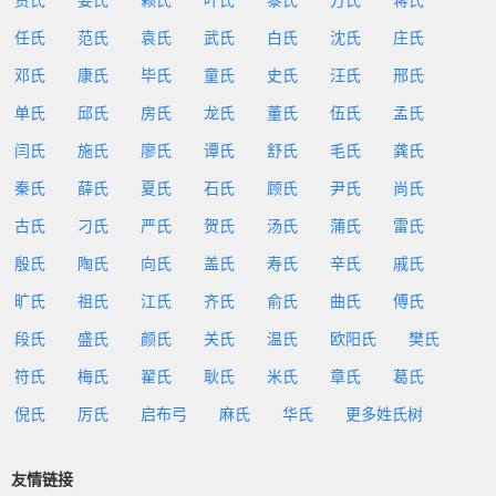
贾氏
姜氏
赖氏
叶氏
黎氏
方氏
蒋氏
任氏
范氏
袁氏
武氏
白氏
沈氏
庄氏
邓氏
康氏
毕氏
童氏
史氏
汪氏
邢氏
单氏
邱氏
房氏
龙氏
董氏
伍氏
孟氏
闫氏
施氏
廖氏
谭氏
舒氏
毛氏
龚氏
秦氏
薛氏
夏氏
石氏
顾氏
尹氏
尚氏
古氏
刁氏
严氏
贺氏
汤氏
蒲氏
雷氏
殷氏
陶氏
向氏
盖氏
寿氏
辛氏
戚氏
旷氏
祖氏
江氏
齐氏
俞氏
曲氏
傅氏
段氏
盛氏
颜氏
关氏
温氏
欧阳氏
樊氏
符氏
梅氏
翟氏
耿氏
米氏
章氏
葛氏
倪氏
厉氏
启布弓
麻氏
华氏
更多姓氏树
友情链接