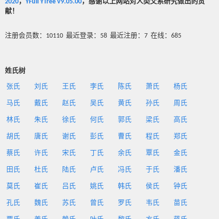
2020
，
YFull YTree v9.05.00
，感谢以上网站对人类父系研究做出的贡
献！
注册会员数：10110 最近登录：58 最近注册：7 在线：685
姓氏树
张氏
刘氏
王氏
李氏
陈氏
萧氏
杨氏
马氏
戴氏
赵氏
吴氏
黄氏
孙氏
周氏
林氏
朱氏
徐氏
何氏
郭氏
梁氏
高氏
胡氏
唐氏
谢氏
彭氏
曹氏
程氏
郑氏
蔡氏
许氏
宋氏
丁氏
余氏
覃氏
金氏
田氏
杜氏
陆氏
卢氏
冯氏
于氏
潘氏
莫氏
崔氏
吕氏
姚氏
韩氏
侯氏
钟氏
孔氏
魏氏
苏氏
曾氏
罗氏
韦氏
苗氏