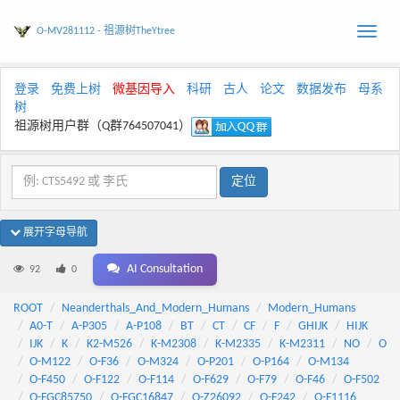
O-MV281112 - 祖源树TheYtree
Toggle
naviga
登录
免费上树
微基因导入
科研
古人
论文
数据发布
母系
树
祖源树用户群（Q群764507041）
展开字母导航
AI Consultation
92
0
ROOT
Neanderthals_And_Modern_Humans
Modern_Humans
A0-T
A-P305
A-P108
BT
CT
CF
F
GHIJK
HIJK
IJK
K
K2-M526
K-M2308
K-M2335
K-M2311
NO
O
O-M122
O-F36
O-M324
O-P201
O-P164
O-M134
O-F450
O-F122
O-F114
O-F629
O-F79
O-F46
O-F502
O-FGC85750
O-FGC16847
O-Z26092
O-F242
O-F1116