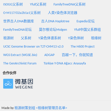
ISOGG父系树
Yfull父系树
FamilyTreeDNA父系树
O-M117/O2a2b1a1父系树
人类Y染色体浏览器
世界古人DNA数据库
古人DNA Haplotree
Eupedia论坛
FamilyTreeDNA论坛
莫尔根论坛Molgen
Yfull中国父系群组
祖源树
父系树
Y染色体谱系树
Y染色体树
祖缘树
UCSC Genome Browser on T2T-CHM13 v2.0
The H600 Project
WGS Extract (WGSE.bio)
ADGAP
百越一下，你就知道
The GenArchivist Forum
Türkiye Y-DNA Ağacı: Anasayfa
合作伙伴
Made by
祖源树策划组 <祖缘树管理员名单>