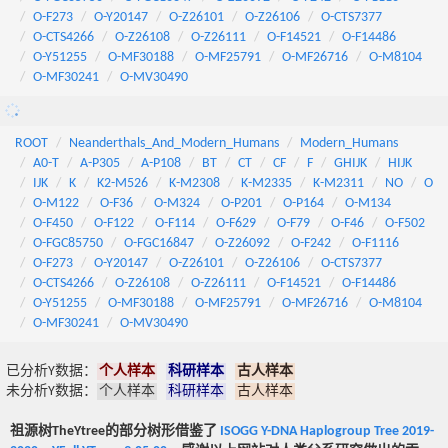
O-F273
O-Y20147
O-Z26101
O-Z26106
O-CTS7377
O-CTS4266
O-Z26108
O-Z26111
O-F14521
O-F14486
O-Y51255
O-MF30188
O-MF25791
O-MF26716
O-M8104
O-MF30241
O-MV30490
ROOT
Neanderthals_And_Modern_Humans
Modern_Humans
A0-T
A-P305
A-P108
BT
CT
CF
F
GHIJK
HIJK
IJK
K
K2-M526
K-M2308
K-M2335
K-M2311
NO
O
O-M122
O-F36
O-M324
O-P201
O-P164
O-M134
O-F450
O-F122
O-F114
O-F629
O-F79
O-F46
O-F502
O-FGC85750
O-FGC16847
O-Z26092
O-F242
O-F1116
O-F273
O-Y20147
O-Z26101
O-Z26106
O-CTS7377
O-CTS4266
O-Z26108
O-Z26111
O-F14521
O-F14486
O-Y51255
O-MF30188
O-MF25791
O-MF26716
O-M8104
O-MF30241
O-MV30490
已分析Y数据：
个人样本
科研样本
古人样本
未分析Y数据：
个人样本
科研样本
古人样本
祖源树TheYtree的部分树形借鉴了
ISOGG Y-DNA Haplogroup Tree 2019-