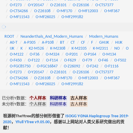
O-F273
O-Y20147
O-Z26101
O-Z26106
O-CTS7377
O-CTS4266
O-Z26108
O-MF170
O-MF12003
O-MF367
O-MF11543
O-MF26025
O-MF299182
ROOT
Neanderthals_And_Modern_Humans
Modern_Humans
A0-T
A-P305
A-P108
BT
CT
CF
F
GHIJK
HIJK
IJK
K
K2-M526
K-M2308
K-M2335
K-M2311
NO
O
O-M122
O-F36
O-M324
O-P201
O-P164
O-M134
O-F450
O-F122
O-F114
O-F629
O-F79
O-F46
O-F502
O-FGC85750
O-FGC16847
O-Z26092
O-F242
O-F1116
O-F273
O-Y20147
O-Z26101
O-Z26106
O-CTS7377
O-CTS4266
O-Z26108
O-MF170
O-MF12003
O-MF367
O-MF11543
O-MF26025
O-MF299182
已分析Y数据：
个人样本
科研样本
古人样本
未分析Y数据：
个人样本
科研样本
古人样本
祖源树TheYtree的部分树形借鉴了
ISOGG Y-DNA Haplogroup Tree 2019-
2020
，
YFull YTree v9.05.00
，感谢以上网站对人类父系研究做出的贡
献！