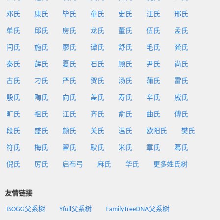
邓氏
康氏
毕氏
童氏
史氏
汪氏
邢氏
单氏
邱氏
房氏
龙氏
董氏
伍氏
孟氏
闫氏
施氏
廖氏
谭氏
舒氏
毛氏
龚氏
秦氏
薛氏
夏氏
石氏
顾氏
尹氏
尚氏
古氏
刁氏
严氏
贺氏
汤氏
蒲氏
雷氏
殷氏
陶氏
向氏
盖氏
寿氏
辛氏
戚氏
旷氏
祖氏
江氏
齐氏
俞氏
曲氏
傅氏
段氏
盛氏
颜氏
关氏
温氏
欧阳氏
樊氏
符氏
梅氏
翟氏
耿氏
米氏
章氏
葛氏
倪氏
厉氏
启布弓
麻氏
华氏
更多姓氏树
友情链接
ISOGG父系树
Yfull父系树
FamilyTreeDNA父系树