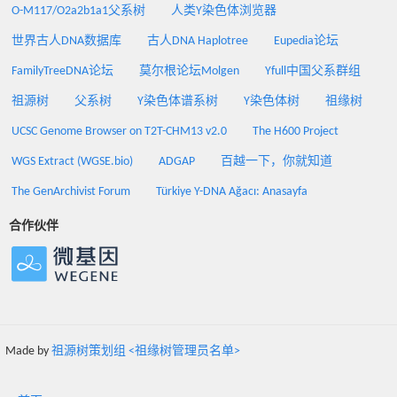
O-M117/O2a2b1a1父系树
人类Y染色体浏览器
世界古人DNA数据库
古人DNA Haplotree
Eupedia论坛
FamilyTreeDNA论坛
莫尔根论坛Molgen
Yfull中国父系群组
祖源树
父系树
Y染色体谱系树
Y染色体树
祖缘树
UCSC Genome Browser on T2T-CHM13 v2.0
The H600 Project
WGS Extract (WGSE.bio)
ADGAP
百越一下，你就知道
The GenArchivist Forum
Türkiye Y-DNA Ağacı: Anasayfa
合作伙伴
Made by
祖源树策划组 <祖缘树管理员名单>