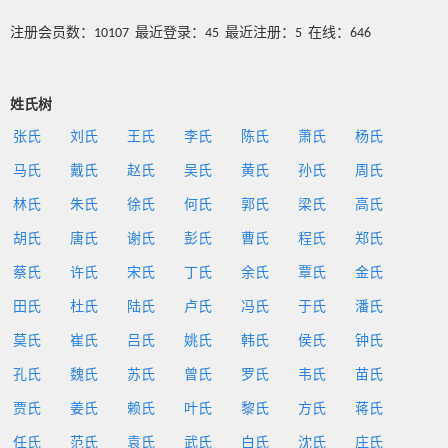
注册会员数：10107 最近登录：45 最近注册：5 在线：646
姓氏树
张氏
刘氏
王氏
李氏
陈氏
萧氏
杨氏
马氏
戴氏
赵氏
吴氏
黄氏
孙氏
周氏
林氏
朱氏
徐氏
何氏
郭氏
梁氏
高氏
胡氏
唐氏
谢氏
彭氏
曹氏
程氏
郑氏
蔡氏
许氏
宋氏
丁氏
余氏
覃氏
金氏
田氏
杜氏
陆氏
卢氏
冯氏
于氏
潘氏
莫氏
崔氏
吕氏
姚氏
韩氏
侯氏
钟氏
孔氏
魏氏
苏氏
曾氏
罗氏
韦氏
苗氏
贾氏
姜氏
赖氏
叶氏
黎氏
方氏
蒋氏
任氏
范氏
袁氏
武氏
白氏
沈氏
庄氏