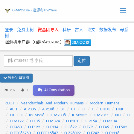
O-MV29886 - 祖源树TheYtree
Toggle
naviga
登录
免费上树
微基因导入
科研
古人
论文
数据发布
母系
树
祖源树用户群（Q群764507041）
展开字母导航
AI Consultation
209
0
ROOT
Neanderthals_And_Modern_Humans
Modern_Humans
A0-T
A-P305
A-P108
BT
CT
CF
F
GHIJK
HIJK
IJK
K
K2-M526
K-M2308
K-M2335
K-M2311
NO
O
O-M122
O-F36
O-M324
O-P201
O-P164
O-M134
O-F450
O-F122
O-F114
O-F629
O-F79
O-F46
O-F502
O-FGC85750
O-FGC16847
O-Z26092
O-F242
O-F1116