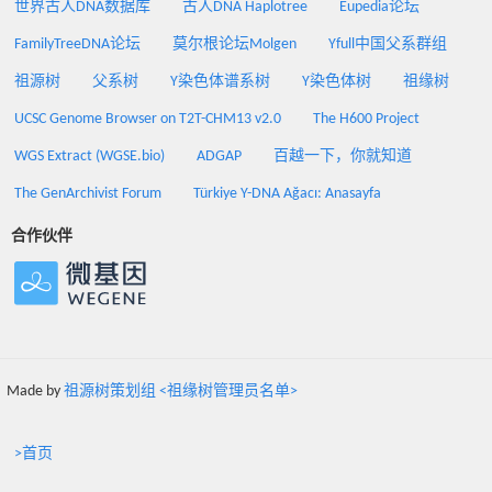
世界古人DNA数据库
古人DNA Haplotree
Eupedia论坛
FamilyTreeDNA论坛
莫尔根论坛Molgen
Yfull中国父系群组
祖源树
父系树
Y染色体谱系树
Y染色体树
祖缘树
UCSC Genome Browser on T2T-CHM13 v2.0
The H600 Project
WGS Extract (WGSE.bio)
ADGAP
百越一下，你就知道
The GenArchivist Forum
Türkiye Y-DNA Ağacı: Anasayfa
合作伙伴
Made by
祖源树策划组 <祖缘树管理员名单>
>首页