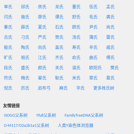
单氏
邱氏
房氏
龙氏
董氏
伍氏
孟氏
闫氏
施氏
廖氏
谭氏
舒氏
毛氏
龚氏
秦氏
薛氏
夏氏
石氏
顾氏
尹氏
尚氏
古氏
刁氏
严氏
贺氏
汤氏
蒲氏
雷氏
殷氏
陶氏
向氏
盖氏
寿氏
辛氏
戚氏
旷氏
祖氏
江氏
齐氏
俞氏
曲氏
傅氏
段氏
盛氏
颜氏
关氏
温氏
欧阳氏
樊氏
符氏
梅氏
翟氏
耿氏
米氏
章氏
葛氏
倪氏
厉氏
启布弓
麻氏
华氏
更多姓氏树
友情链接
ISOGG父系树
Yfull父系树
FamilyTreeDNA父系树
O-M117/O2a2b1a1父系树
人类Y染色体浏览器