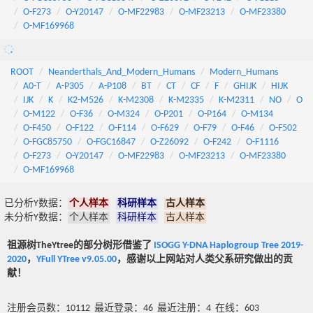
O-F273
O-Y20147
O-MF22983
O-MF23213
O-MF23380
O-MF169968
ROOT
Neanderthals_And_Modern_Humans
Modern_Humans
A0-T
A-P305
A-P108
BT
CT
CF
F
GHIJK
HIJK
IJK
K
K2-M526
K-M2308
K-M2335
K-M2311
NO
O
O-M122
O-F36
O-M324
O-P201
O-P164
O-M134
O-F450
O-F122
O-F114
O-F629
O-F79
O-F46
O-F502
O-FGC85750
O-FGC16847
O-Z26092
O-F242
O-F1116
O-F273
O-Y20147
O-MF22983
O-MF23213
O-MF23380
O-MF169968
已分析Y数据：
个人样本
科研样本
古人样本
未分析Y数据：
个人样本
科研样本
古人样本
祖源树TheYtree的部分树形借鉴了
ISOGG Y-DNA Haplogroup Tree 2019-
2020
，
YFull YTree v9.05.00
，感谢以上网站对人类父系研究做出的贡
献！
注册会员数：10112 最近登录：46 最近注册：4 在线：603