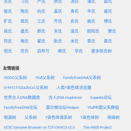
古氏
刁氏
严氏
贺氏
汤氏
蒲氏
雷氏
殷氏
陶氏
向氏
盖氏
寿氏
辛氏
戚氏
旷氏
祖氏
江氏
齐氏
俞氏
曲氏
傅氏
段氏
盛氏
颜氏
关氏
温氏
欧阳氏
樊氏
符氏
梅氏
翟氏
耿氏
米氏
章氏
葛氏
倪氏
厉氏
启布弓
麻氏
华氏
更多姓氏树
友情链接
ISOGG父系树
Yfull父系树
FamilyTreeDNA父系树
O-M117/O2a2b1a1父系树
人类Y染色体浏览器
世界古人DNA数据库
古人DNA Haplotree
Eupedia论坛
FamilyTreeDNA论坛
莫尔根论坛Molgen
Yfull中国父系群组
祖源树
父系树
Y染色体谱系树
Y染色体树
祖缘树
UCSC Genome Browser on T2T-CHM13 v2.0
The H600 Project