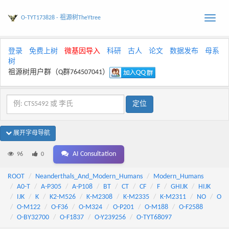
O-TYT173828 - 祖源树TheYtree
Toggle
naviga
登录
免费上树
微基因导入
科研
古人
论文
数据发布
母系
树
祖源树用户群（Q群764507041）
展开字母导航
AI Consultation
96
0
ROOT
Neanderthals_And_Modern_Humans
Modern_Humans
A0-T
A-P305
A-P108
BT
CT
CF
F
GHIJK
HIJK
IJK
K
K2-M526
K-M2308
K-M2335
K-M2311
NO
O
O-M122
O-F36
O-M324
O-P201
O-M188
O-F2588
O-BY32700
O-F1837
O-Y239256
O-TYT68097