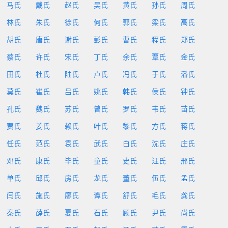
马氏
戴氏
赵氏
吴氏
黄氏
孙氏
周氏
林氏
朱氏
徐氏
何氏
郭氏
梁氏
高氏
胡氏
唐氏
谢氏
彭氏
曹氏
程氏
郑氏
蔡氏
许氏
宋氏
丁氏
余氏
覃氏
金氏
田氏
杜氏
陆氏
卢氏
冯氏
于氏
潘氏
莫氏
崔氏
吕氏
姚氏
韩氏
侯氏
钟氏
孔氏
魏氏
苏氏
曾氏
罗氏
韦氏
苗氏
贾氏
姜氏
赖氏
叶氏
黎氏
方氏
蒋氏
任氏
范氏
袁氏
武氏
白氏
沈氏
庄氏
邓氏
康氏
毕氏
童氏
史氏
汪氏
邢氏
单氏
邱氏
房氏
龙氏
董氏
伍氏
孟氏
闫氏
施氏
廖氏
谭氏
舒氏
毛氏
龚氏
秦氏
薛氏
夏氏
石氏
顾氏
尹氏
尚氏