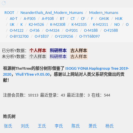
ROOT
Neanderthals_And_Modern_Humans
Modern_Humans
A0-T
A-P305
A-P108
BT
CT
CF
F
GHIJK
HIJK
IJK
K
K2-M526
K-M2308
K-M2335
K-M2311
NO
O
O-M122
O-F36
O-M324
O-P201
O-M188
O-F2588
O-BY32700
O-F1837
O-Y239256
O-TYT68097
已分析Y数据：
个人样本
科研样本
古人样本
未分析Y数据：
个人样本
科研样本
古人样本
祖源树TheYtree的部分树形借鉴了
ISOGG Y-DNA Haplogroup Tree 2019-
2020
，
YFull YTree v9.05.00
，感谢以上网站对人类父系研究做出的贡
献！
注册会员数：10113 最近登录：43 最近注册：3 在线：544
姓氏树
张氏
刘氏
王氏
李氏
陈氏
萧氏
杨氏