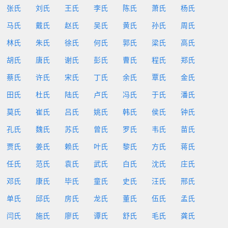
张氏
刘氏
王氏
李氏
陈氏
萧氏
杨氏
马氏
戴氏
赵氏
吴氏
黄氏
孙氏
周氏
林氏
朱氏
徐氏
何氏
郭氏
梁氏
高氏
胡氏
唐氏
谢氏
彭氏
曹氏
程氏
郑氏
蔡氏
许氏
宋氏
丁氏
余氏
覃氏
金氏
田氏
杜氏
陆氏
卢氏
冯氏
于氏
潘氏
莫氏
崔氏
吕氏
姚氏
韩氏
侯氏
钟氏
孔氏
魏氏
苏氏
曾氏
罗氏
韦氏
苗氏
贾氏
姜氏
赖氏
叶氏
黎氏
方氏
蒋氏
任氏
范氏
袁氏
武氏
白氏
沈氏
庄氏
邓氏
康氏
毕氏
童氏
史氏
汪氏
邢氏
单氏
邱氏
房氏
龙氏
董氏
伍氏
孟氏
闫氏
施氏
廖氏
谭氏
舒氏
毛氏
龚氏