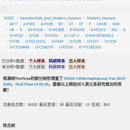
ROOT
Neanderthals_And_Modern_Humans
Modern_Humans
A0-T
A-P305
A-P108
BT
CT
CF
F
GHIJK
HIJK
IJK
K
K2-M526
K-M2308
K-M2335
K-M2311
NO
O
O-M122
O-F36
O-M324
O-L127.1
O-IMS-JST002611
O-F18
O-FGC12511
O-F449
O-F238
O-F271
O-F134
O-CTS10846
O-CTS6279
O-F3256
O-TYT182310
已分析Y数据：
个人样本
科研样本
古人样本
未分析Y数据：
个人样本
科研样本
古人样本
祖源树TheYtree的部分树形借鉴了
ISOGG Y-DNA Haplogroup Tree 2019-
2020
，
YFull YTree v9.05.00
，感谢以上网站对人类父系研究做出的贡
献！
注册会员数：10102 最近登录：58 最近注册：11 在线：843
姓氏树