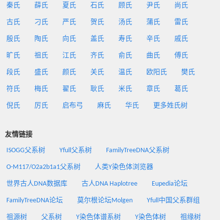
秦氏
薛氏
夏氏
石氏
顾氏
尹氏
尚氏
古氏
刁氏
严氏
贺氏
汤氏
蒲氏
雷氏
殷氏
陶氏
向氏
盖氏
寿氏
辛氏
戚氏
旷氏
祖氏
江氏
齐氏
俞氏
曲氏
傅氏
段氏
盛氏
颜氏
关氏
温氏
欧阳氏
樊氏
符氏
梅氏
翟氏
耿氏
米氏
章氏
葛氏
倪氏
厉氏
启布弓
麻氏
华氏
更多姓氏树
友情链接
ISOGG父系树
Yfull父系树
FamilyTreeDNA父系树
O-M117/O2a2b1a1父系树
人类Y染色体浏览器
世界古人DNA数据库
古人DNA Haplotree
Eupedia论坛
FamilyTreeDNA论坛
莫尔根论坛Molgen
Yfull中国父系群组
祖源树
父系树
Y染色体谱系树
Y染色体树
祖缘树