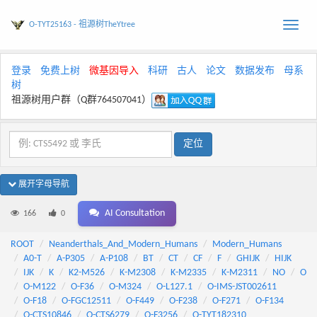
O-TYT25163 - 祖源树TheYtree
Toggle
naviga
登录
免费上树
微基因导入
科研
古人
论文
数据发布
母系
树
祖源树用户群（Q群764507041）
展开字母导航
AI Consultation
166
0
ROOT
Neanderthals_And_Modern_Humans
Modern_Humans
A0-T
A-P305
A-P108
BT
CT
CF
F
GHIJK
HIJK
IJK
K
K2-M526
K-M2308
K-M2335
K-M2311
NO
O
O-M122
O-F36
O-M324
O-L127.1
O-IMS-JST002611
O-F18
O-FGC12511
O-F449
O-F238
O-F271
O-F134
O-CTS10846
O-CTS6279
O-F3256
O-TYT182310