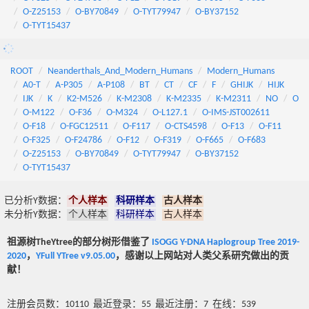
O-Z25153
O-BY70849
O-TYT79947
O-BY37152
O-TYT15437
ROOT
Neanderthals_And_Modern_Humans
Modern_Humans
A0-T
A-P305
A-P108
BT
CT
CF
F
GHIJK
HIJK
IJK
K
K2-M526
K-M2308
K-M2335
K-M2311
NO
O
O-M122
O-F36
O-M324
O-L127.1
O-IMS-JST002611
O-F18
O-FGC12511
O-F117
O-CTS4598
O-F13
O-F11
O-F325
O-F24786
O-F12
O-F319
O-F665
O-F683
O-Z25153
O-BY70849
O-TYT79947
O-BY37152
O-TYT15437
已分析Y数据：
个人样本
科研样本
古人样本
未分析Y数据：
个人样本
科研样本
古人样本
祖源树TheYtree的部分树形借鉴了
ISOGG Y-DNA Haplogroup Tree 2019-
2020
，
YFull YTree v9.05.00
，感谢以上网站对人类父系研究做出的贡
献！
注册会员数：10110 最近登录：55 最近注册：7 在线：539