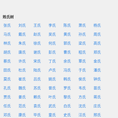
姓氏树
张氏
刘氏
王氏
李氏
陈氏
萧氏
杨氏
马氏
戴氏
赵氏
吴氏
黄氏
孙氏
周氏
林氏
朱氏
徐氏
何氏
郭氏
梁氏
高氏
胡氏
唐氏
谢氏
彭氏
曹氏
程氏
郑氏
蔡氏
许氏
宋氏
丁氏
余氏
覃氏
金氏
田氏
杜氏
陆氏
卢氏
冯氏
于氏
潘氏
莫氏
崔氏
吕氏
姚氏
韩氏
侯氏
钟氏
孔氏
魏氏
苏氏
曾氏
罗氏
韦氏
苗氏
贾氏
姜氏
赖氏
叶氏
黎氏
方氏
蒋氏
任氏
范氏
袁氏
武氏
白氏
沈氏
庄氏
邓氏
康氏
毕氏
童氏
史氏
汪氏
邢氏