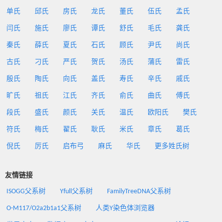
单氏
邱氏
房氏
龙氏
董氏
伍氏
孟氏
闫氏
施氏
廖氏
谭氏
舒氏
毛氏
龚氏
秦氏
薛氏
夏氏
石氏
顾氏
尹氏
尚氏
古氏
刁氏
严氏
贺氏
汤氏
蒲氏
雷氏
殷氏
陶氏
向氏
盖氏
寿氏
辛氏
戚氏
旷氏
祖氏
江氏
齐氏
俞氏
曲氏
傅氏
段氏
盛氏
颜氏
关氏
温氏
欧阳氏
樊氏
符氏
梅氏
翟氏
耿氏
米氏
章氏
葛氏
倪氏
厉氏
启布弓
麻氏
华氏
更多姓氏树
友情链接
ISOGG父系树
Yfull父系树
FamilyTreeDNA父系树
O-M117/O2a2b1a1父系树
人类Y染色体浏览器