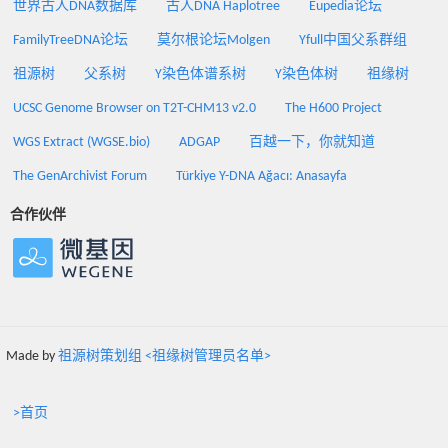
世界古人DNA数据库
古人DNA Haplotree
Eupedia论坛
FamilyTreeDNA论坛
莫尔根论坛Molgen
Yfull中国父系群组
祖源树
父系树
Y染色体谱系树
Y染色体树
祖缘树
UCSC Genome Browser on T2T-CHM13 v2.0
The H600 Project
WGS Extract (WGSE.bio)
ADGAP
百越一下，你就知道
The GenArchivist Forum
Türkiye Y-DNA Ağacı: Anasayfa
合作伙伴
Made by
祖源树策划组 <祖缘树管理员名单>
>首页