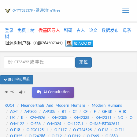
O-TYT323379 - 祖源树TheYtree
Toggle
naviga
登录
免费上树
微基因导入
科研
古人
论文
数据发布
母系
树
祖源树用户群（Q群764507041）
展开字母导航
AI Consultation
26
0
ROOT
Neanderthals_And_Modern_Humans
Modern_Humans
A0-T
A-P305
A-P108
BT
CT
CF
F
GHIJK
HIJK
IJK
K
K2-M526
K-M2308
K-M2335
K-M2311
NO
O
O-M122
O-F36
O-M324
O-L127.1
O-IMS-JST002611
O-F18
O-FGC12511
O-F117
O-CTS4598
O-F13
O-F11
O-F325
O-F24786
O-F12
O-F319
O-F665
O-F683