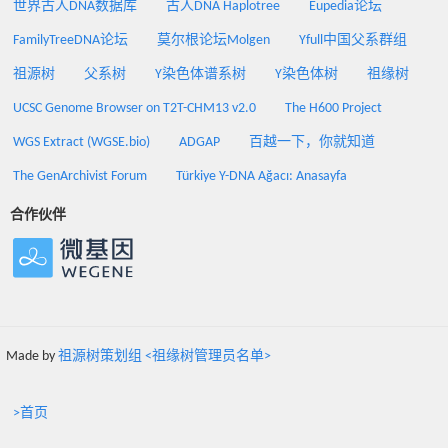
世界古人DNA数据库
古人DNA Haplotree
Eupedia论坛
FamilyTreeDNA论坛
莫尔根论坛Molgen
Yfull中国父系群组
祖源树
父系树
Y染色体谱系树
Y染色体树
祖缘树
UCSC Genome Browser on T2T-CHM13 v2.0
The H600 Project
WGS Extract (WGSE.bio)
ADGAP
百越一下，你就知道
The GenArchivist Forum
Türkiye Y-DNA Ağacı: Anasayfa
合作伙伴
Made by
祖源树策划组 <祖缘树管理员名单>
>首页