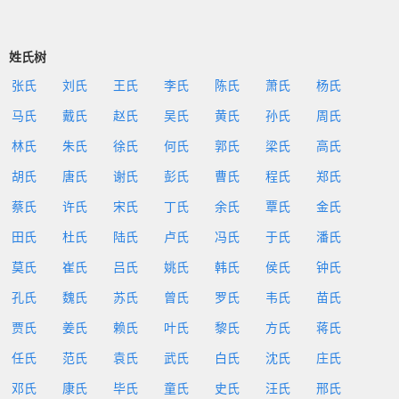
姓氏树
张氏
刘氏
王氏
李氏
陈氏
萧氏
杨氏
马氏
戴氏
赵氏
吴氏
黄氏
孙氏
周氏
林氏
朱氏
徐氏
何氏
郭氏
梁氏
高氏
胡氏
唐氏
谢氏
彭氏
曹氏
程氏
郑氏
蔡氏
许氏
宋氏
丁氏
余氏
覃氏
金氏
田氏
杜氏
陆氏
卢氏
冯氏
于氏
潘氏
莫氏
崔氏
吕氏
姚氏
韩氏
侯氏
钟氏
孔氏
魏氏
苏氏
曾氏
罗氏
韦氏
苗氏
贾氏
姜氏
赖氏
叶氏
黎氏
方氏
蒋氏
任氏
范氏
袁氏
武氏
白氏
沈氏
庄氏
邓氏
康氏
毕氏
童氏
史氏
汪氏
邢氏