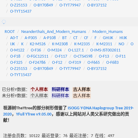
O-Z25153
O-BY70849
O-TYT79947
O-BY37152
O-TYT15437
ROOT
Neanderthals_And_Modern_Humans
Modern_Humans
A0-T
A-P305
A-P108
BT
CT
CF
F
GHIJK
HIJK
IJK
K
K2-M526
K-M2308
K-M2335
K-M2311
NO
O
O-M122
O-F36
O-M324
O-L127.1
O-IMS-JST002611
O-F18
O-FGC12511
O-F117
O-CTS4598
O-F13
O-F11
O-F325
O-F24786
O-F12
O-F319
O-F665
O-F683
O-Z25153
O-BY70849
O-TYT79947
O-BY37152
O-TYT15437
已分析Y数据：
个人样本
科研样本
古人样本
未分析Y数据：
个人样本
科研样本
古人样本
祖源树TheYtree的部分树形借鉴了
ISOGG Y-DNA Haplogroup Tree 2019-
2020
，
YFull YTree v9.05.00
，感谢以上网站对人类父系研究做出的贡
献！
注册会员数：10122 最近登录：76 最近注册：7 在线：497