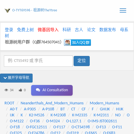
O-TYT69596 - 祖源树TheYtree
Toggle
naviga
登录
免费上树
微基因导入
科研
古人
论文
数据发布
母系
树
祖源树用户群（Q群764507041）
展开字母导航
AI Consultation
34
0
ROOT
Neanderthals_And_Modern_Humans
Modern_Humans
A0-T
A-P305
A-P108
BT
CT
CF
F
GHIJK
HIJK
IJK
K
K2-M526
K-M2308
K-M2335
K-M2311
NO
O
O-M122
O-F36
O-M324
O-L127.1
O-IMS-JST002611
O-F18
O-FGC12511
O-F117
O-CTS4598
O-F13
O-F11
O-F325
O-F24786
O-F12
O-F319
O-F665
O-F683