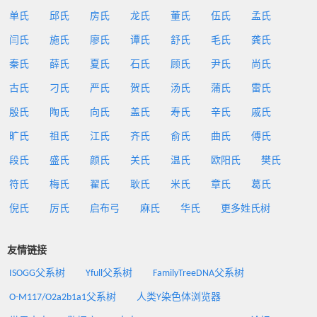
单氏
邱氏
房氏
龙氏
董氏
伍氏
孟氏
闫氏
施氏
廖氏
谭氏
舒氏
毛氏
龚氏
秦氏
薛氏
夏氏
石氏
顾氏
尹氏
尚氏
古氏
刁氏
严氏
贺氏
汤氏
蒲氏
雷氏
殷氏
陶氏
向氏
盖氏
寿氏
辛氏
戚氏
旷氏
祖氏
江氏
齐氏
俞氏
曲氏
傅氏
段氏
盛氏
颜氏
关氏
温氏
欧阳氏
樊氏
符氏
梅氏
翟氏
耿氏
米氏
章氏
葛氏
倪氏
厉氏
启布弓
麻氏
华氏
更多姓氏树
友情链接
ISOGG父系树
Yfull父系树
FamilyTreeDNA父系树
O-M117/O2a2b1a1父系树
人类Y染色体浏览器