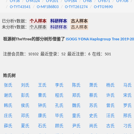
O-F36
O-M324
O-P201
O-P164
O-N6
O-F871
O-F706
O-TYT43541
O-MF186803
O-TYT261274
O-FTG9690
已分析Y数据：
个人样本
科研样本
古人样本
未分析Y数据：
个人样本
科研样本
古人样本
祖源树TheYtree的部分树形借鉴了
ISOGG Y-DNA Haplogroup Tree 2019-2
注册会员数：10102 最近登录：52 最近注册：6 在线：501
姓氏树
张氏
刘氏
王氏
李氏
陈氏
萧氏
杨氏
马氏
谢氏
彭氏
曹氏
程氏
郑氏
蔡氏
许氏
宋氏
韩氏
侯氏
钟氏
孔氏
魏氏
苏氏
曾氏
罗氏
庄氏
邓氏
康氏
毕氏
童氏
史氏
汪氏
邢氏
薛氏
夏氏
石氏
顾氏
尹氏
尚氏
古氏
刁氏