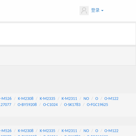
登录
2-M526
K-M2308
K-M2335
K-M2311
NO
O
O-M122
127077
O-BY59208
O-C1024
O-SK1783
O-FGC19625
2-M526
K-M2308
K-M2335
K-M2311
NO
O
O-M122