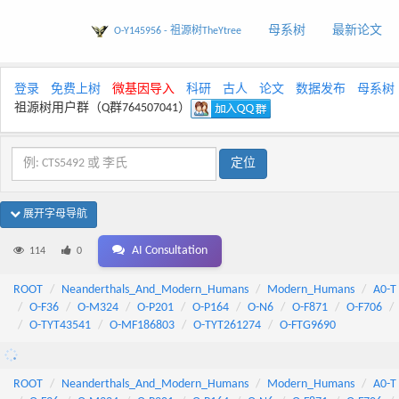
母系树
最新论文
O-Y145956 - 祖源树TheYtree
登录
免费上树
微基因导入
科研
古人
论文
数据发布
母系树
祖源树用户群（Q群764507041）
展开字母导航
AI Consultation
114
0
ROOT
Neanderthals_And_Modern_Humans
Modern_Humans
A0-T
O-F36
O-M324
O-P201
O-P164
O-N6
O-F871
O-F706
O-TYT43541
O-MF186803
O-TYT261274
O-FTG9690
ROOT
Neanderthals_And_Modern_Humans
Modern_Humans
A0-T