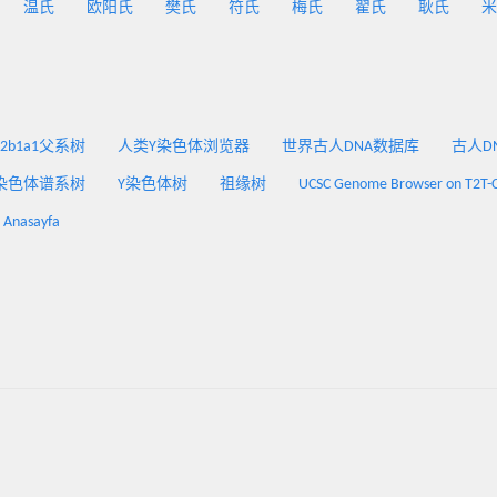
温氏
欧阳氏
樊氏
符氏
梅氏
翟氏
耿氏
米
2a2b1a1父系树
人类Y染色体浏览器
世界古人DNA数据库
古人DNA
染色体谱系树
Y染色体树
祖缘树
UCSC Genome Browser on T2T-
: Anasayfa