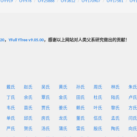
O-F919
O-F976
O-F25888
O-F3612
O-Y170907
O-F17561
O-Y
020
，
YFull YTree v9.05.00
，感谢以上网站对人类父系研究做出的贡献！
戴氏
赵氏
吴氏
黄氏
孙氏
周氏
林氏
朱氏
丁氏
余氏
覃氏
金氏
田氏
杜氏
陆氏
卢氏
韦氏
苗氏
贾氏
姜氏
赖氏
叶氏
黎氏
方氏
单氏
邱氏
房氏
龙氏
董氏
伍氏
孟氏
闫氏
严氏
贺氏
汤氏
蒲氏
雷氏
殷氏
陶氏
向氏