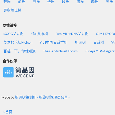
齐氏
俞氏
曲氏
傅氏
段氏
盛氏
颜氏
关氏
更多姓氏树
友情链接
ISOGG父系树
Yfull父系树
FamilyTreeDNA父系树
O-M117/O
莫尔根论坛Molgen
Yfull中国父系群组
祖源树
父系树
Y
百越一下，你就知道
The GenArchivist Forum
Türkiye Y-DNA Ağacı
合作伙伴
Made by
祖源树策划组 <祖缘树管理员名单>
>首页