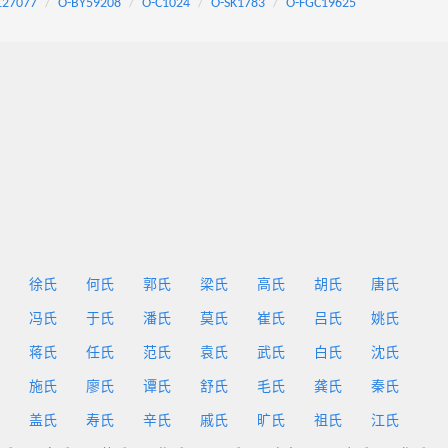
127077
O-BY59208
O-C1024
O-SK1783
O-FGC19625
徐氏
何氏
郭氏
梁氏
高氏
胡氏
唐氏
冯氏
于氏
潘氏
莫氏
崔氏
吕氏
姚氏
蒋氏
任氏
范氏
袁氏
武氏
白氏
沈氏
施氏
廖氏
谭氏
舒氏
毛氏
龚氏
秦氏
盖氏
寿氏
辛氏
戚氏
旷氏
祖氏
江氏