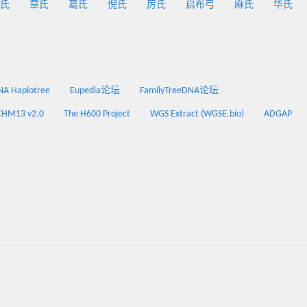
氏
章氏
葛氏
倪氏
厉氏
启布弓
麻氏
华氏
 Haplotree
Eupedia论坛
FamilyTreeDNA论坛
CHM13 v2.0
The H600 Project
WGS Extract (WGSE.bio)
ADGAP