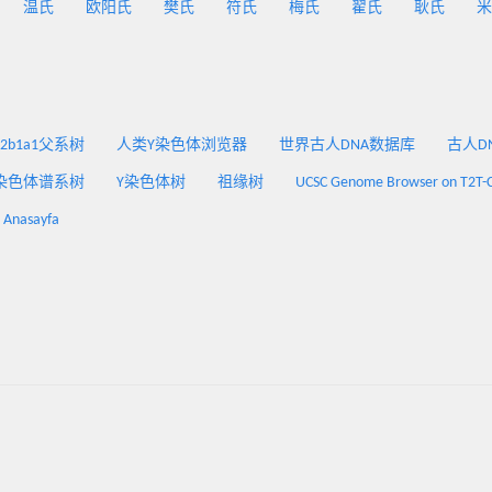
温氏
欧阳氏
樊氏
符氏
梅氏
翟氏
耿氏
米
2a2b1a1父系树
人类Y染色体浏览器
世界古人DNA数据库
古人DNA
染色体谱系树
Y染色体树
祖缘树
UCSC Genome Browser on T2T-
: Anasayfa