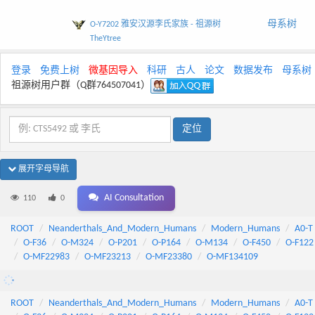
母系树
O-Y7202 雅安汉源李氏家族 - 祖源树
TheYtree
登录
免费上树
微基因导入
科研
古人
论文
数据发布
母系树
祖源树用户群（Q群764507041）
展开字母导航
AI Consultation
110
0
ROOT
Neanderthals_And_Modern_Humans
Modern_Humans
A0-T
O-F36
O-M324
O-P201
O-P164
O-M134
O-F450
O-F122
O-MF22983
O-MF23213
O-MF23380
O-MF134109
ROOT
Neanderthals_And_Modern_Humans
Modern_Humans
A0-T