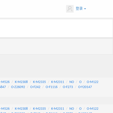
登录
2-M526
K-M2308
K-M2335
K-M2311
NO
O
O-M122
6847
O-Z26092
O-F242
O-F1116
O-F273
O-Y20147
2-M526
K-M2308
K-M2335
K-M2311
NO
O
O-M122