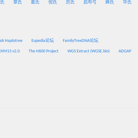
氏
章氏
葛氏
倪氏
厉氏
启布弓
麻氏
华氏
 Haplotree
Eupedia论坛
FamilyTreeDNA论坛
CHM13 v2.0
The H600 Project
WGS Extract (WGSE.bio)
ADGAP