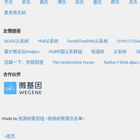
齐氏
俞氏
曲氏
傅氏
段氏
盛氏
颜氏
关氏
更多姓氏树
友情链接
ISOGG父系树
Yfull父系树
FamilyTreeDNA父系树
O-M117/O
莫尔根论坛Molgen
Yfull中国父系群组
祖源树
父系树
Y
百越一下，你就知道
The GenArchivist Forum
Türkiye Y-DNA Ağacı
合作伙伴
Made by
祖源树策划组 <祖缘树管理员名单>
>首页