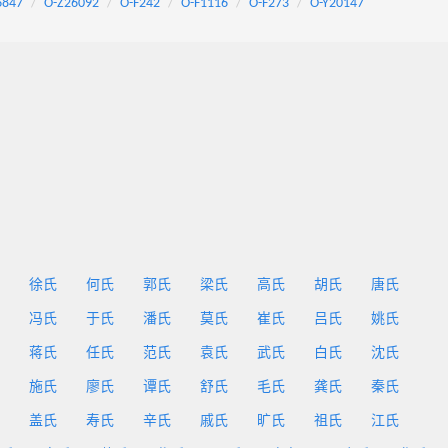
6847
O-Z26092
O-F242
O-F1116
O-F273
O-Y20147
徐氏
何氏
郭氏
梁氏
高氏
胡氏
唐氏
冯氏
于氏
潘氏
莫氏
崔氏
吕氏
姚氏
蒋氏
任氏
范氏
袁氏
武氏
白氏
沈氏
施氏
廖氏
谭氏
舒氏
毛氏
龚氏
秦氏
盖氏
寿氏
辛氏
戚氏
旷氏
祖氏
江氏