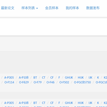
最新论文
样本列表
会员样本
我的样本
数据发布
A-P305
A-P108
BT
CT
CF
F
GHIJK
HIJK
IJK
K
K
O-F114
O-F629
O-F79
O-F46
O-F502
O-FGC85750
O-FGC1
A-P305
A-P108
BT
CT
CF
F
GHIJK
HIJK
IJK
K
K