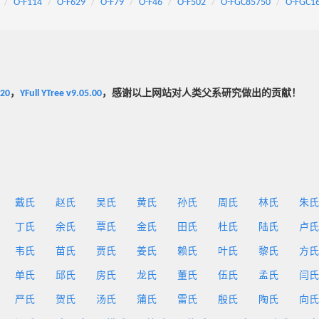
O-F114
O-F629
O-F79
O-F46
O-F502
O-FGC85750
O-FGC1
020
，
YFull YTree v9.05.00
，感谢以上网站对人类父系研究做出的贡献！
戴氏
赵氏
吴氏
黄氏
孙氏
周氏
林氏
朱氏
丁氏
余氏
覃氏
金氏
田氏
杜氏
陆氏
卢氏
韦氏
苗氏
贾氏
姜氏
赖氏
叶氏
黎氏
方氏
单氏
邱氏
房氏
龙氏
董氏
伍氏
孟氏
闫氏
严氏
贺氏
汤氏
蒲氏
雷氏
殷氏
陶氏
向氏