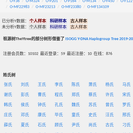
O-F36
O-M324
O-P201
O-P164
O-M134
O-F450
O-F122
O-MF22983
O-MF23213
O-MF23380
O-MF134109
已分析Y数据：
个人样本
科研样本
古人样本
未分析Y数据：
个人样本
科研样本
古人样本
祖源树TheYtree的部分树形借鉴了
ISOGG Y-DNA Haplogroup Tree 2019-2
注册会员数：10102 最近登录：59 最近注册：10 在线：876
姓氏树
张氏
刘氏
王氏
李氏
陈氏
萧氏
杨氏
马氏
谢氏
彭氏
曹氏
程氏
郑氏
蔡氏
许氏
宋氏
韩氏
侯氏
钟氏
孔氏
魏氏
苏氏
曾氏
罗氏
庄氏
邓氏
康氏
毕氏
童氏
史氏
汪氏
邢氏
薛氏
夏氏
石氏
顾氏
尹氏
尚氏
古氏
刁氏