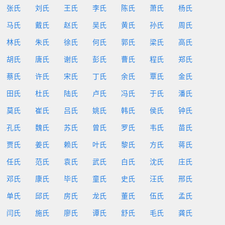
张氏
刘氏
王氏
李氏
陈氏
萧氏
杨氏
马氏
戴氏
赵氏
吴氏
黄氏
孙氏
周氏
林氏
朱氏
徐氏
何氏
郭氏
梁氏
高氏
胡氏
唐氏
谢氏
彭氏
曹氏
程氏
郑氏
蔡氏
许氏
宋氏
丁氏
余氏
覃氏
金氏
田氏
杜氏
陆氏
卢氏
冯氏
于氏
潘氏
莫氏
崔氏
吕氏
姚氏
韩氏
侯氏
钟氏
孔氏
魏氏
苏氏
曾氏
罗氏
韦氏
苗氏
贾氏
姜氏
赖氏
叶氏
黎氏
方氏
蒋氏
任氏
范氏
袁氏
武氏
白氏
沈氏
庄氏
邓氏
康氏
毕氏
童氏
史氏
汪氏
邢氏
单氏
邱氏
房氏
龙氏
董氏
伍氏
孟氏
闫氏
施氏
廖氏
谭氏
舒氏
毛氏
龚氏