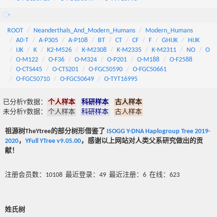
ROOT
Neanderthals_And_Modern_Humans
Modern_Humans
A0-T
A-P305
A-P108
BT
CT
CF
F
GHIJK
HIJK
IJK
K
K2-M526
K-M2308
K-M2335
K-M2311
NO
O
O-M122
O-F36
O-M324
O-P201
O-M188
O-F2588
O-CTS445
O-CTS201
O-FGC50590
O-FGC50661
O-FGC50710
O-FGC50649
O-TYT16995
已分析Y数据：
个人样本
科研样本
古人样本
未分析Y数据：
个人样本
科研样本
古人样本
祖源树TheYtree的部分树形借鉴了
ISOGG Y-DNA Haplogroup Tree 2019-
2020
，
YFull YTree v9.05.00
，感谢以上网站对人类父系研究做出的贡
献！
注册会员数：10108 最近登录：49 最近注册：6 在线：623
姓氏树