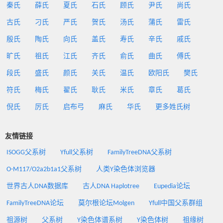
秦氏
薛氏
夏氏
石氏
顾氏
尹氏
尚氏
古氏
刁氏
严氏
贺氏
汤氏
蒲氏
雷氏
殷氏
陶氏
向氏
盖氏
寿氏
辛氏
戚氏
旷氏
祖氏
江氏
齐氏
俞氏
曲氏
傅氏
段氏
盛氏
颜氏
关氏
温氏
欧阳氏
樊氏
符氏
梅氏
翟氏
耿氏
米氏
章氏
葛氏
倪氏
厉氏
启布弓
麻氏
华氏
更多姓氏树
友情链接
ISOGG父系树
Yfull父系树
FamilyTreeDNA父系树
O-M117/O2a2b1a1父系树
人类Y染色体浏览器
世界古人DNA数据库
古人DNA Haplotree
Eupedia论坛
FamilyTreeDNA论坛
莫尔根论坛Molgen
Yfull中国父系群组
祖源树
父系树
Y染色体谱系树
Y染色体树
祖缘树