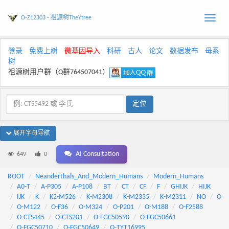
O-Z12303 - 祖源树TheYtree
Toggle
naviga
登录
免费上树
微基因导入
科研
古人
论文
数据发布
母系
树
祖源树用户群（Q群764507041）
展开字母导航
AI Consultation
649
0
ROOT
Neanderthals_And_Modern_Humans
Modern_Humans
A0-T
A-P305
A-P108
BT
CT
CF
F
GHIJK
HIJK
IJK
K
K2-M526
K-M2308
K-M2335
K-M2311
NO
O
O-M122
O-F36
O-M324
O-P201
O-M188
O-F2588
O-CTS445
O-CTS201
O-FGC50590
O-FGC50661
O-FGC50710
O-FGC50649
O-TYT16995