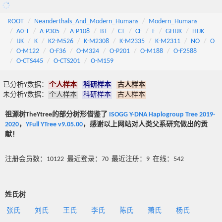
ROOT
Neanderthals_And_Modern_Humans
Modern_Humans
A0-T
A-P305
A-P108
BT
CT
CF
F
GHIJK
HIJK
IJK
K
K2-M526
K-M2308
K-M2335
K-M2311
NO
O
O-M122
O-F36
O-M324
O-P201
O-M188
O-F2588
O-CTS445
O-CTS201
O-M159
已分析Y数据：
个人样本
科研样本
古人样本
未分析Y数据：
个人样本
科研样本
古人样本
祖源树TheYtree的部分树形借鉴了
ISOGG Y-DNA Haplogroup Tree 2019-
2020
，
YFull YTree v9.05.00
，感谢以上网站对人类父系研究做出的贡
献！
注册会员数：10122 最近登录：70 最近注册：9 在线：542
姓氏树
张氏
刘氏
王氏
李氏
陈氏
萧氏
杨氏