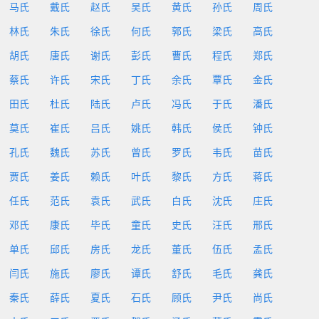
马氏
戴氏
赵氏
吴氏
黄氏
孙氏
周氏
林氏
朱氏
徐氏
何氏
郭氏
梁氏
高氏
胡氏
唐氏
谢氏
彭氏
曹氏
程氏
郑氏
蔡氏
许氏
宋氏
丁氏
余氏
覃氏
金氏
田氏
杜氏
陆氏
卢氏
冯氏
于氏
潘氏
莫氏
崔氏
吕氏
姚氏
韩氏
侯氏
钟氏
孔氏
魏氏
苏氏
曾氏
罗氏
韦氏
苗氏
贾氏
姜氏
赖氏
叶氏
黎氏
方氏
蒋氏
任氏
范氏
袁氏
武氏
白氏
沈氏
庄氏
邓氏
康氏
毕氏
童氏
史氏
汪氏
邢氏
单氏
邱氏
房氏
龙氏
董氏
伍氏
孟氏
闫氏
施氏
廖氏
谭氏
舒氏
毛氏
龚氏
秦氏
薛氏
夏氏
石氏
顾氏
尹氏
尚氏