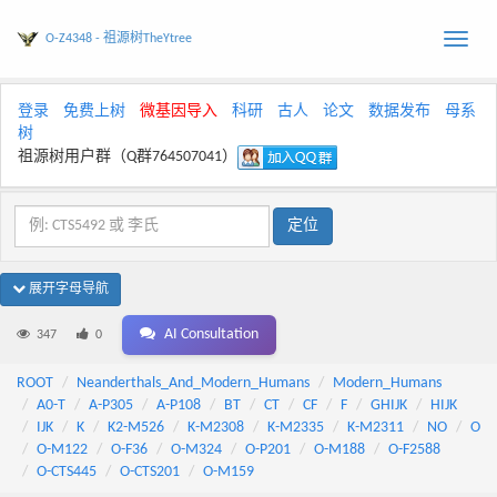
O-Z4348 - 祖源树TheYtree
Toggle
naviga
登录
免费上树
微基因导入
科研
古人
论文
数据发布
母系
树
祖源树用户群（Q群764507041）
展开字母导航
AI Consultation
347
0
ROOT
Neanderthals_And_Modern_Humans
Modern_Humans
A0-T
A-P305
A-P108
BT
CT
CF
F
GHIJK
HIJK
IJK
K
K2-M526
K-M2308
K-M2335
K-M2311
NO
O
O-M122
O-F36
O-M324
O-P201
O-M188
O-F2588
O-CTS445
O-CTS201
O-M159