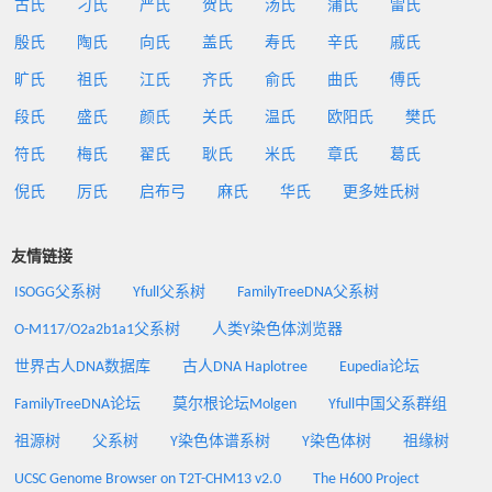
古氏
刁氏
严氏
贺氏
汤氏
蒲氏
雷氏
殷氏
陶氏
向氏
盖氏
寿氏
辛氏
戚氏
旷氏
祖氏
江氏
齐氏
俞氏
曲氏
傅氏
段氏
盛氏
颜氏
关氏
温氏
欧阳氏
樊氏
符氏
梅氏
翟氏
耿氏
米氏
章氏
葛氏
倪氏
厉氏
启布弓
麻氏
华氏
更多姓氏树
友情链接
ISOGG父系树
Yfull父系树
FamilyTreeDNA父系树
O-M117/O2a2b1a1父系树
人类Y染色体浏览器
世界古人DNA数据库
古人DNA Haplotree
Eupedia论坛
FamilyTreeDNA论坛
莫尔根论坛Molgen
Yfull中国父系群组
祖源树
父系树
Y染色体谱系树
Y染色体树
祖缘树
UCSC Genome Browser on T2T-CHM13 v2.0
The H600 Project