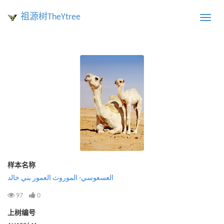
祖源树TheYtree
Toggle
naviga
样本名称
العسعوسي- الموروث العمور بني خالد
97
0
上树编号