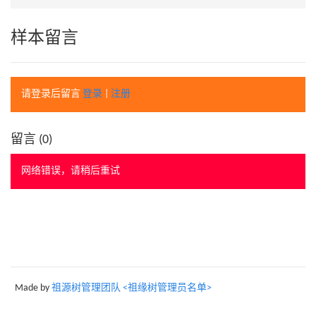
样本留言
请登录后留言
登录
|
注册
留言 (
0
)
网络错误，请稍后重试
Made by
祖源树管理团队 <祖缘树管理员名单>