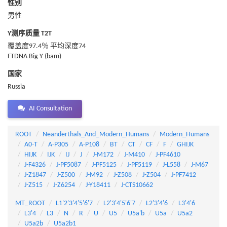
性别
男性
Y测序质量 T2T
覆盖度97.4％ 平均深度74
FTDNA Big Y (bam)
国家
Russia
AI Consultation
ROOT
Neanderthals_And_Modern_Humans
Modern_Humans
A0-T
A-P305
A-P108
BT
CT
CF
F
GHIJK
HIJK
IJK
IJ
J
J-M172
J-M410
J-PF4610
J-F4326
J-PF5087
J-PF5125
J-PF5119
J-L558
J-M67
J-Z1847
J-Z500
J-M92
J-Z508
J-Z504
J-PF7412
J-Z515
J-Z6254
J-Y18411
J-CTS10662
MT_ROOT
L1'2'3'4'5'6'7
L2'3'4'5'6'7
L2'3'4'6
L3'4'6
L3'4
L3
N
R
U
U5
U5a'b
U5a
U5a2
U5a2b
U5a2b1