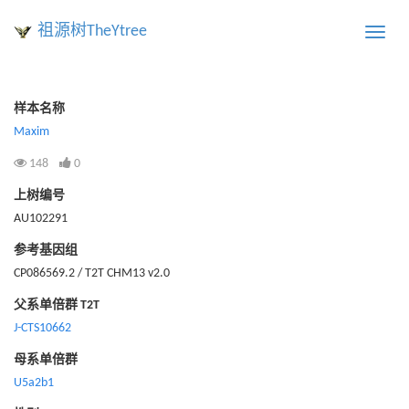
祖源树TheYtree
Toggle
naviga
样本名称
Maxim
148
0
上树编号
AU102291
参考基因组
CP086569.2 / T2T CHM13 v2.0
父系单倍群 T2T
J-CTS10662
母系单倍群
U5a2b1