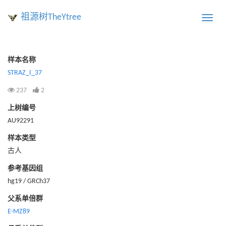
祖源树TheYtree
Toggle
naviga
样本名称
STRAZ_I_37
237
2
上树编号
AU92291
样本类型
古人
参考基因组
hg19 / GRCh37
父系单倍群
E-MZ89