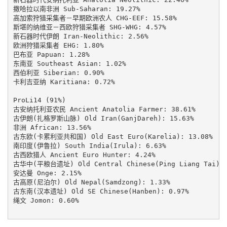
撒哈拉以南非洲 Sub-Saharan: 19.27%

高加索狩猎采集者－早期欧洲农人 CHG-EEF: 15.58%

斯堪的纳维亚－西欧狩猎采集者 SHG-WHG: 4.57%

新石器时代伊朗 Iran-Neolithic: 2.56%

欧洲狩猎采集者 EHG: 1.80%

巴布亚 Papuan: 1.28%

东南亚 Southeast Asian: 1.02%

西伯利亚 Siberian: 0.90%

卡利吉亚纳 Karitiana: 0.72%

ProLi14 (91%)

古安纳托利亚农民 Ancient Anatolia Farmer: 38.61%

古伊朗(扎格罗斯山脉) Old Iran(GanjDareh): 15.63%

非洲 African: 13.56%

古东欧(卡累利亚共和国) Old East Euro(Karelia): 13.08%

南印度(伊鲁拉) South India(Irula): 6.63%

古西欧猎人 Ancient Euro Hunter: 4.24%

古华中(平粮台遗址) Old Central Chinese(Ping Liang Tai): 3
安达曼 Onge: 2.15%

古高原(尼泊尔) Old Nepal(Samdzong): 1.33%

古东南(汉本遗址) Old SE Chinese(Hanben): 0.97%

绳文 Jomon: 0.60%
