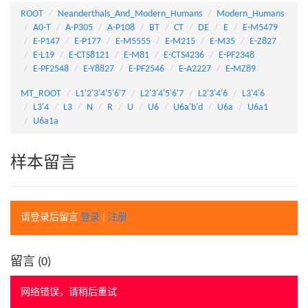
ROOT
Neanderthals_And_Modern_Humans
Modern_Humans
A0-T
A-P305
A-P108
BT
CT
DE
E
E-M5479
E-P147
E-P177
E-M5555
E-M215
E-M35
E-Z827
E-L19
E-CTS8121
E-M81
E-CTS4236
E-PF2348
E-PF2548
E-Y8827
E-PF2546
E-A2227
E-MZ89
MT_ROOT
L1'2'3'4'5'6'7
L2'3'4'5'6'7
L2'3'4'6
L3'4'6
L3'4
L3
N
R
U
U6
U6a'b'd
U6a
U6a1
U6a1a
样本留言
请登录后留言
登录
|
注册
留言 (
0
)
网络错误，请稍后重试