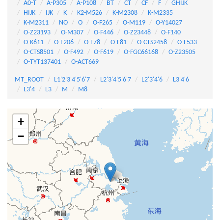
A0-T
A-P305
A-P108
BT
CT
CF
F
GHIJK
HIJK
IJK
K
K2-M526
K-M2308
K-M2335
K-M2311
NO
O
O-F265
O-M119
O-Y14027
O-Z23193
O-M307
O-F446
O-Z23448
O-F140
O-K611
O-F206
O-F78
O-F81
O-CTS2458
O-F533
O-CTS8501
O-F492
O-F619
O-FGC66168
O-Z23505
O-TYT137401
O-ACT669
MT_ROOT
L1'2'3'4'5'6'7
L2'3'4'5'6'7
L2'3'4'6
L3'4'6
L3'4
L3
M
M8
+
−