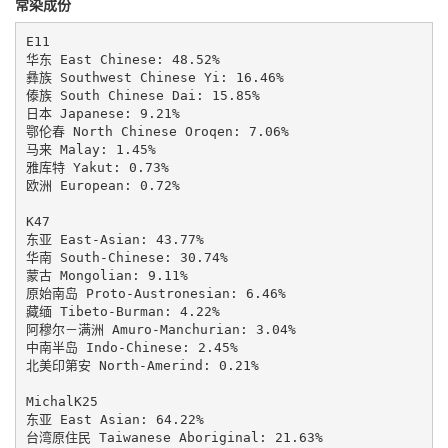
常染成份
E11

华东 East Chinese: 48.52%

彝族 Southwest Chinese Yi: 16.46%

傣族 South Chinese Dai: 15.85%

日本 Japanese: 9.21%

鄂伦春 North Chinese Oroqen: 7.06%

马来 Malay: 1.45%

雅库特 Yakut: 0.73%

欧洲 European: 0.72%

K47

东亚 East-Asian: 43.77%

华南 South-Chinese: 30.74%

蒙古 Mongolian: 9.11%

原始南岛 Proto-Austronesian: 6.46%

藏缅 Tibeto-Burman: 4.22%

阿穆尔－满洲 Amuro-Manchurian: 3.04%

中南半岛 Indo-Chinese: 2.45%

北美印第安 North-Amerind: 0.21%

MichalK25

东亚 East Asian: 64.22%

台湾原住民 Taiwanese Aboriginal: 21.63%
