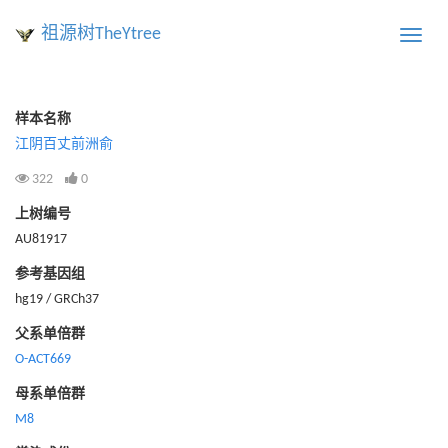
祖源树TheYtree
Toggle
naviga
样本名称
江阴百丈前洲俞
322
0
上树编号
AU81917
参考基因组
hg19 / GRCh37
父系单倍群
O-ACT669
母系单倍群
M8