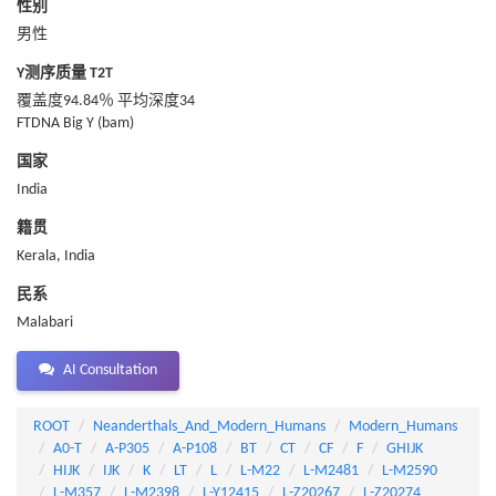
性别
男性
Y测序质量 T2T
覆盖度94.84％ 平均深度34
FTDNA Big Y (bam)
国家
India
籍贯
Kerala, India
民系
Malabari
AI Consultation
ROOT
Neanderthals_And_Modern_Humans
Modern_Humans
A0-T
A-P305
A-P108
BT
CT
CF
F
GHIJK
HIJK
IJK
K
LT
L
L-M22
L-M2481
L-M2590
L-M357
L-M2398
L-Y12415
L-Z20267
L-Z20274