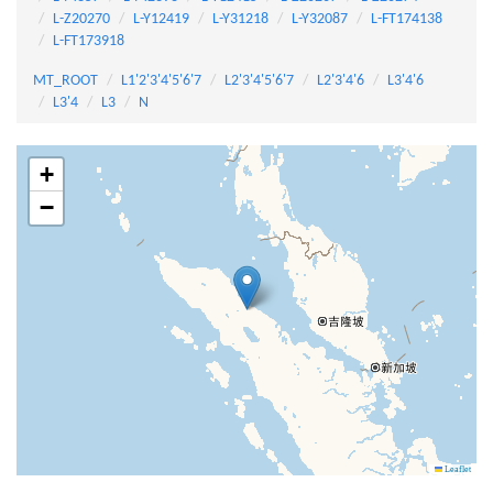
L-Z20270
L-Y12419
L-Y31218
L-Y32087
L-FT174138
L-FT173918
MT_ROOT
L1'2'3'4'5'6'7
L2'3'4'5'6'7
L2'3'4'6
L3'4'6
L3'4
L3
N
+
−
Leaflet