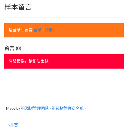
样本留言
请登录后留言
登录
|
注册
留言 (
0
)
网络错误，请稍后重试
Made by
祖源树管理团队 <祖缘树管理员名单>
>首页