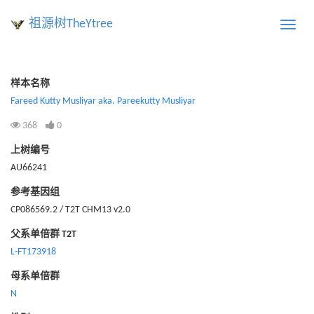
祖源树TheYtree
Toggle
naviga
样本名称
Fareed Kutty Musliyar aka. Pareekutty Musliyar
368
0
上树编号
AU66241
参考基因组
CP086569.2 / T2T CHM13 v2.0
父系单倍群 T2T
L-FT173918
母系单倍群
N