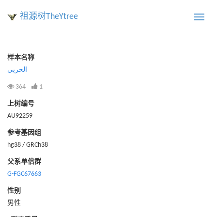
祖源树TheYtree
Toggle
naviga
样本名称
الحربي
364
1
上树编号
AU92259
参考基因组
hg38 / GRCh38
父系单倍群
G-FGC67663
性别
男性