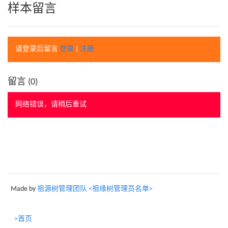
样本留言
请登录后留言
登录
|
注册
留言 (
0
)
网络错误，请稍后重试
Made by
祖源树管理团队 <祖缘树管理员名单>
>首页