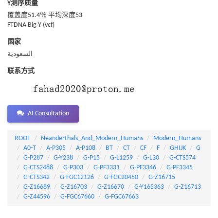
Y测序质量
覆盖度51.4％ 平均深度53
FTDNA Big Y (vcf)
国家
السعودية
联系方式
AI Consultation
ROOT
Neanderthals_And_Modern_Humans
Modern_Humans
A0-T
A-P305
A-P108
BT
CT
CF
F
GHIJK
G
G-P287
G-Y238
G-P15
G-L1259
G-L30
G-CTS574
G-CTS2488
G-P303
G-PF3331
G-PF3346
G-PF3345
G-CTS342
G-FGC12126
G-FGC20450
G-Z16715
G-Z16689
G-Z16703
G-Z16670
G-Y165363
G-Z16713
G-Z44596
G-FGC67660
G-FGC67663