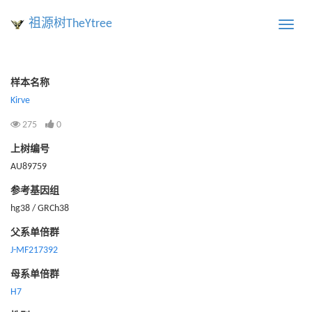
祖源树TheYtree
Toggle
naviga
样本名称
Kirve
275
0
上树编号
AU89759
参考基因组
hg38 / GRCh38
父系单倍群
J-MF217392
母系单倍群
H7