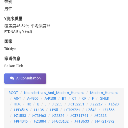
性别
男性
Y测序质量
覆盖度46.89％ 平均深度75
FTDNA Big Y (vcf)
国家
Türkiye
家谱信息
Balkan Türk
AI Consultation
ROOT
Neanderthals_And_Modern_Humans
Modern_Humans
A0-T
A-P305
A-P108
BT
CT
CF
F
GHIJK
HIJK
IJK
IJ
J
J-L255
J-CTS2251
J-Z2217
J-L620
J-PF4816
J-L136
J-P58
J-CTS9721
J-Z643
J-Z1865
J-Z1853
J-CTS463
J-Z2324
J-CTS11741
J-Z2313
J-PF4845
J-Z1884
J-FGC8182
J-FTB633
J-MF217392