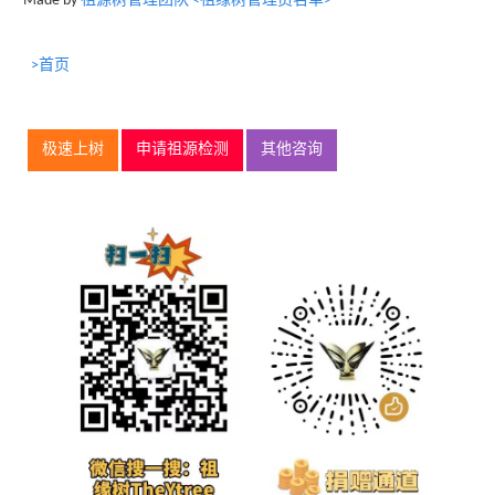
Made by
祖源树管理团队 <祖缘树管理员名单>
>首页
极速上树
申请祖源检测
其他咨询