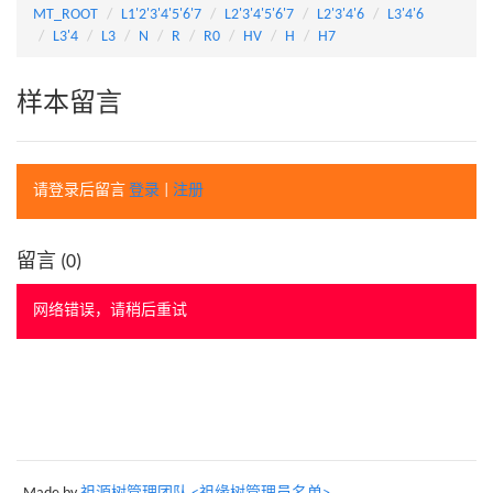
MT_ROOT
L1'2'3'4'5'6'7
L2'3'4'5'6'7
L2'3'4'6
L3'4'6
L3'4
L3
N
R
R0
HV
H
H7
样本留言
请登录后留言
登录
|
注册
留言 (
0
)
网络错误，请稍后重试