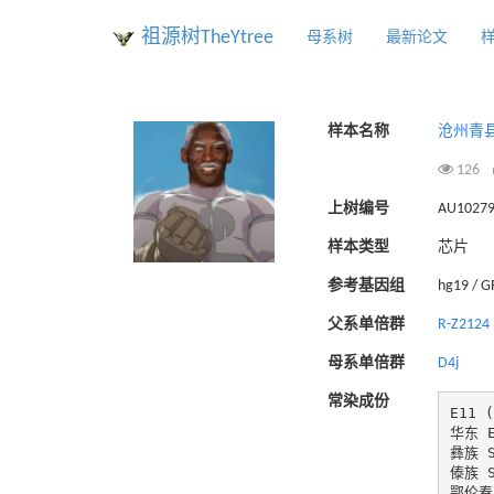
祖源树TheYtree
母系树
最新论文
样本名称
沧州青
126
上树编号
AU1027
样本类型
芯片
参考基因组
hg19 / 
父系单倍群
R-Z2124
母系单倍群
D4j
常染成份
E11 (
华东 Ea
彝族 So
傣族 So
鄂伦春 