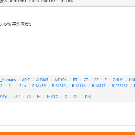
人 Ancient Euro Hunter: 0.16%
8.45％ 平均深度1
_Humans
A0-T
A-P305
A-P108
BT
CT
CF
F
GHIJK
HIJ
82
R1
R1a
R-M459
R-M693
R-M198
R-M417
R-PF6162
3'4'6
L3'4
L3
M
M80'D
D
D4
D4j