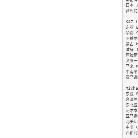
日本 J
雅库特 
K47 (
东亚 Ea
华南 So
阿穆尔－
蒙古 Mo
藏缅 Ti
原始南岛
突厥－阿
马来 M
中南半岛
亚马逊 
Micha
东亚 Ea
台湾原住
东北亚 
阿尔泰 
亚马逊 
北美印第
中非 Ce
西伯利亚