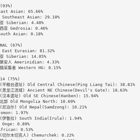
(93%)

st Asian: 65.66%

Southeast Asian: 29.10%

 Siberian: 4.48%

亚 Gedrosia: 0.46%

uth Asian: 0.18%

NAL (67%)

East Eurasian: 81.32%

 Siberian: 14.05%

安人 Amerinidian: 4.33%

采集者 Western HG: 0.15%

14 (75%)

平粮台遗址) Old Central Chinese(Ping Liang Tai): 38.81%

黑龙江流域) Ancient NE Chinese(Devil's Gate): 18.63%

汉本遗址) Old SE Chinese(Hanben): 15.94%

部 Old Mongolia North: 10.69%

尼泊尔) Old Nepal(Samdzong): 10.21%

omon: 1.97%

伊鲁拉) South India(Irula): 1.94%

Onge: 0.89%

frican: 0.53%

切尔木切克人) Chemurchek: 0.22%
