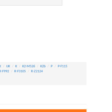
K
IJK
K
K2-M526
K2b
P
P-F115
R-F992
R-F3105
R-Z2124