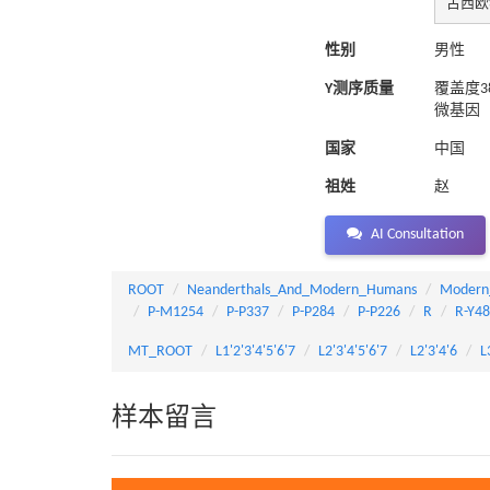
古西欧猎
性别
男性
Y测序质量
覆盖度3
微基因
国家
中国
祖姓
赵
AI Consultation
ROOT
Neanderthals_And_Modern_Humans
Modern
P-M1254
P-P337
P-P284
P-P226
R
R-Y4
MT_ROOT
L1'2'3'4'5'6'7
L2'3'4'5'6'7
L2'3'4'6
L
样本留言