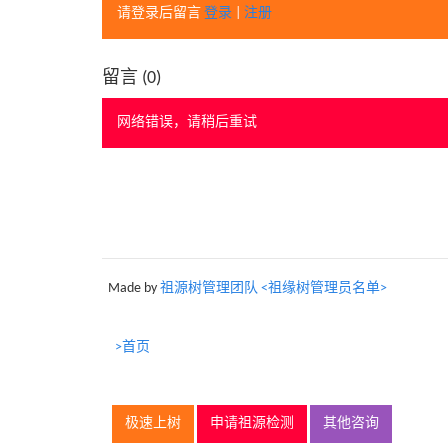
请登录后留言
登录
|
注册
留言 (
0
)
网络错误，请稍后重试
Made by
祖源树管理团队 <祖缘树管理员名单>
>首页
极速上树
申请祖源检测
其他咨询