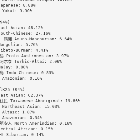
apanese: 8.88%

Yakut: 3.30%

94%)

st-Asian: 48.12%

uth-Chinese: 27.16%

满洲 Amuro-Manchurian: 6.64%

ngolian: 5.76%

beto-Burman: 4.41%

 Proto-Austronesian: 3.97%

尔泰 Turkic-Altai: 2.06%

alay: 0.88%

 Indo-Chinese: 0.83%

Amazonian: 0.16%

lK25 (94%)

st Asian: 62.37%

民 Taiwanese Aboriginal: 19.86%

Northeast Asian: 15.03%

Altaic: 1.87%

Amazonian: 0.34%

安人 North Amerindian: 0.16%

ntral African: 0.15%

 Siberian: 0.14%
