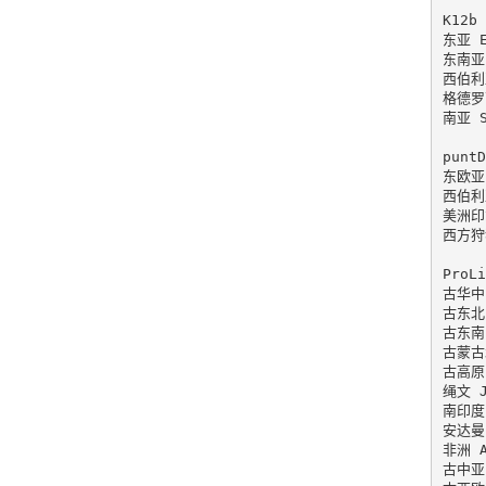
K12b 
东亚 Ea
东南亚 
西伯利亚
格德罗西
南亚 So
puntD
东欧亚 
西伯利亚
美洲印第
西方狩猎
ProLi
古华中(
古东北(
古东南(
古蒙古北
古高原(
绳文 J
南印度(
安达曼 
非洲 A
古中亚(