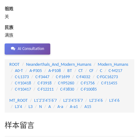
祖姓
关
民族
满族
AI Consultation
ROOT
Neanderthals_And_Modern_Humans
Modern_Humans
A0-T
A-P305
A-P108
BT
CT
CF
C
C-M217
C-L1373
C-F3447
C-F1699
C-F4032
C-FGC16273
C-Y10418
C-F3918
C-YP5260
C-F1756
C-F11455
C-Y10417
C-F12211
C-F3830
C-F10085
MT_ROOT
L1'2'3'4'5'6'7
L2'3'4'5'6'7
L2'3'4'6
L3'4'6
L3'4
L3
N
A
A-a
A-a1
A15
样本留言