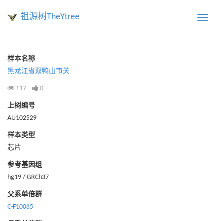
祖源树TheYtree
Toggle
naviga
样本名称
黑龙江省双鸭山市关
117
0
上树编号
AU102529
样本类型
芯片
参考基因组
hg19 / GRCh37
父系单倍群
C-F10085