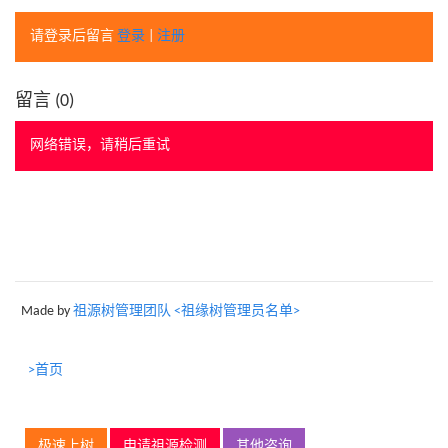
请登录后留言
登录
|
注册
留言 (
0
)
网络错误，请稍后重试
Made by
祖源树管理团队 <祖缘树管理员名单>
>首页
极速上树
申请祖源检测
其他咨询