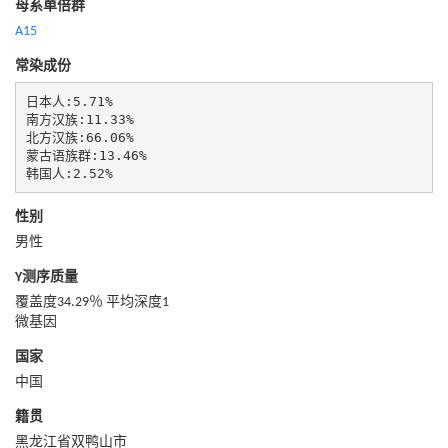
母系单倍群
A15
常染成份
日本人:5.71%

南方汉族:11.33%

北方汉族:66.06%

蒙古语族群:13.46%

韩国人:2.52%
性别
男性
Y测序质量
覆盖度34.29％ 平均深度1
微基因
国家
中国
籍贯
黑龙江省双鸭山市