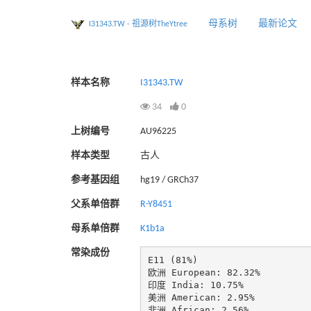
母系树
最新论文
I31343.TW - 祖源树TheYtree
样本名称
I31343.TW
34
0
上树编号
AU96225
样本类型
古人
参考基因组
hg19 / GRCh37
父系单倍群
R-Y8451
母系单倍群
K1b1a
常染成份
E11 (81%)

欧洲 European: 82.32%

印度 India: 10.75%

美洲 American: 2.95%

非洲 African: 2.56%
