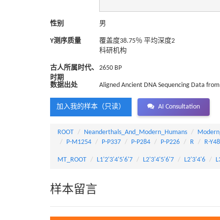
性别
男
Y测序质量
覆盖度38.75％ 平均深度2
科研机构
古人所属时代、
2650 BP
时期
数据出处
Aligned Ancient DNA Sequencing Data from 
加入我的样本（只读）
AI Consultation
ROOT
Neanderthals_And_Modern_Humans
Modern
P-M1254
P-P337
P-P284
P-P226
R
R-Y4
MT_ROOT
L1'2'3'4'5'6'7
L2'3'4'5'6'7
L2'3'4'6
L
样本留言