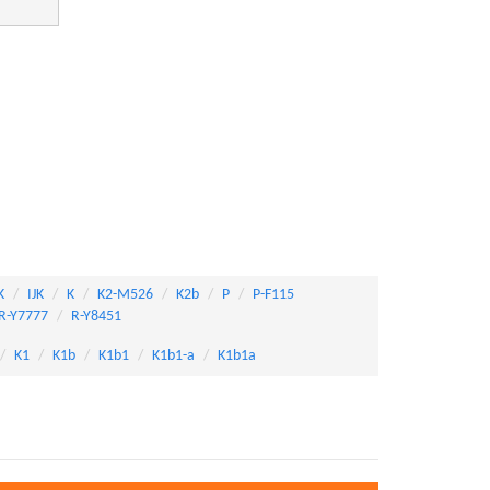
K
IJK
K
K2-M526
K2b
P
P-F115
R-Y7777
R-Y8451
K1
K1b
K1b1
K1b1-a
K1b1a