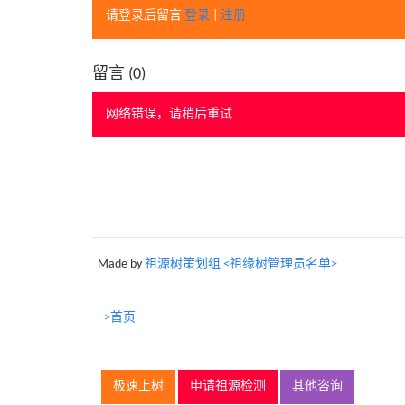
请登录后留言
登录
|
注册
留言 (
0
)
网络错误，请稍后重试
Made by
祖源树策划组 <祖缘树管理员名单>
>首页
极速上树
申请祖源检测
其他咨询