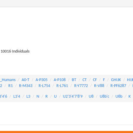
10016 Individuals
_Humans
A0-T
A-P305
A-P108
BT
CT
CF
F
GHIJK
HIJ
82
R1
R-M343
R-L754
R-L761
R-Y7772
R-V88
R-PF6287
3'4'6
L3'4
L3
N
R
U
U2'3'4'7'8'9
U8
U8b'c
U8b
K