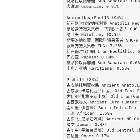
撒哈拉以南非洲 Sub-Saharan: 1.08%
大洋洲 Oceanian: 0.91%

AncientNearEast13 (94%)

新石器时代安纳托利亚 Anatolia Neoli
高加索狩猎采集者－早期欧洲农人 CHG-EEF
纳吐夫 Natufian: 10.55%

斯堪的纳维亚－西欧狩猎采集者 SHG-WHG:
欧洲狩猎采集者 EHG: 7.25%

新石器时代伊朗 Iran-Neolithic: 6.
巴布亚 Papuan: 0.84%

撒哈拉以南非洲 Sub-Saharan: 0.66%
卡利吉亚纳 Karitiana: 0.58%

ProLi14 (83%)

古安纳托利亚农民 Ancient Anatolia 
古东欧(卡累利亚共和国) Old East Euro
古伊朗(扎格罗斯山脉) Old Iran(GanjD
古西欧猎人 Ancient Euro Hunter: 
南印度(伊鲁拉) South India(Irula)
非洲 African: 1.59%

古东北(黑龙江流域) Ancient NE Chine
绳文 Jomon: 0.43%

古华中(平粮台遗址) Old Central Chin
安达曼 Onge: 0.17%
