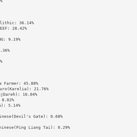


thic: 36.14%

: 28.42%

 9.19%

36%



Farmer: 45.88%

(Karelia): 21.76%

areh): 16.04%

8.02%

: 5.14%

se(Devil's Gate): 0.68%

ese(Ping Liang Tai): 0.29%
