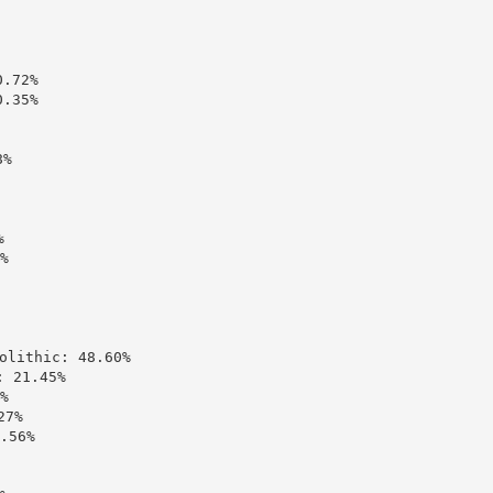
72%

35%

%





ithic: 48.60%

21.45%



7%

56%
