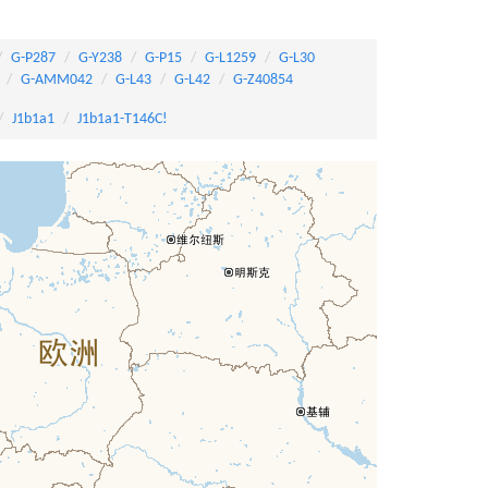
G-P287
G-Y238
G-P15
G-L1259
G-L30
G-AMM042
G-L43
G-L42
G-Z40854
J1b1a1
J1b1a1-T146C!