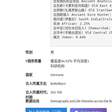
古安纳托利亚农民 Ancient Anatolia 
古东欧(卡累利亚共和国) Old East Euro
古伊朗(扎格罗斯山脉) Old Iran(GanjD
古西欧猎人 Ancient Euro Hunter: 
南印度(伊鲁拉) South India(Irula)
非洲 African: 2.25%

古中亚(切尔木切克人) Chemurchek: 1
古华中(平粮台遗址) Old Central Chin
绳文 Jomon: 0.64%

性别
男
Y测序质量
覆盖度44.92％ 平均深度1
科研机构
国家
Germany
古人所属文化
Büttelborn
古人所属时代、
501-700
时期
数据出处
Demography and Life Histories across the 