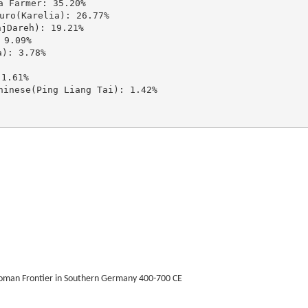
Farmer: 35.20%

(Karelia): 26.77%

areh): 19.21%

9.09%

: 3.78%

.61%

ese(Ping Liang Tai): 1.42%

Roman Frontier in Southern Germany 400-700 CE