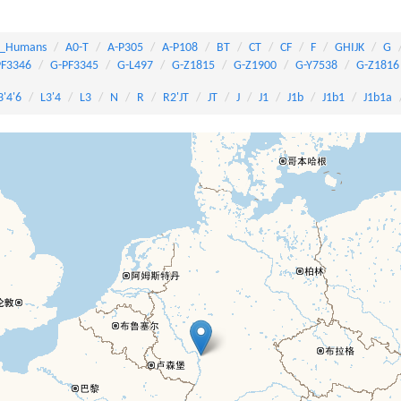
_Humans
A0-T
A-P305
A-P108
BT
CT
CF
F
GHIJK
G
PF3346
G-PF3345
G-L497
G-Z1815
G-Z1900
G-Y7538
G-Z1816
3'4'6
L3'4
L3
N
R
R2'JT
JT
J
J1
J1b
J1b1
J1b1a