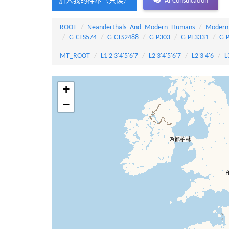
加入我的样本（只读）
AI Consultation
ROOT
Neanderthals_And_Modern_Humans
Modern
G-CTS574
G-CTS2488
G-P303
G-PF3331
G-
MT_ROOT
L1'2'3'4'5'6'7
L2'3'4'5'6'7
L2'3'4'6
L
+
−