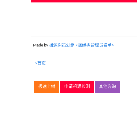
Made by
祖源树策划组 <祖缘树管理员名单>
>首页
极速上树
申请祖源检测
其他咨询