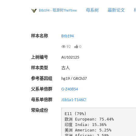
母系树
最新论文
Btb194 - 祖源树TheYtree
样本名称
Btb194
92
0
上树编号
AU102125
样本类型
古人
参考基因组
hg19 / GRCh37
父系单倍群
G-Z40854
母系单倍群
J1b1a1-T146C!
常染成份
E11 (79%)

欧洲 European: 75.44%

印度 India: 15.36%

美洲 American: 5.25%

非洲 African: 2.58%
