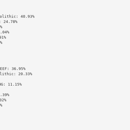
ithic: 40.93%

24.78%



04%

1%



: 36.95%

thic: 20.33%

 11.15%

39%

2%


