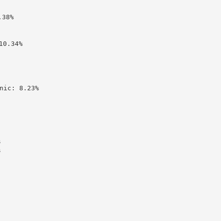
38%

0.34%

c: 8.23%




