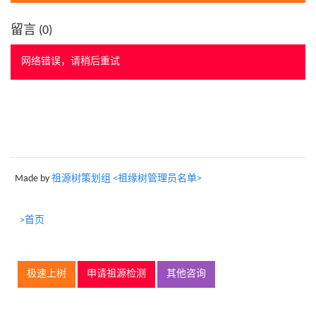
留言 (
0
)
网络错误，请稍后重试
Made by
祖源树策划组 <祖缘树管理员名单>
>首页
极速上树
申请祖源检测
其他咨询