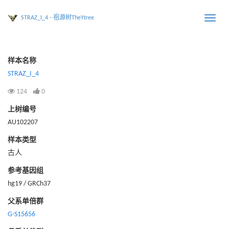
STRAZ_I_4 - 祖源树TheYtree
Toggle
naviga
样本名称
STRAZ_I_4
124
0
上树编号
AU102207
样本类型
古人
参考基因组
hg19 / GRCh37
父系单倍群
G-S15656