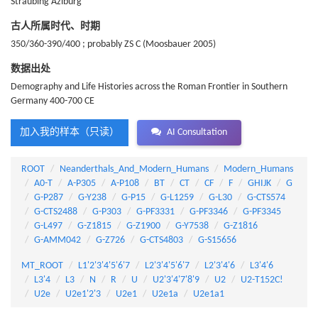
Straubing Azlburg
古人所属时代、时期
350/360-390/400 ; probably ZS C (Moosbauer 2005)
数据出处
Demography and Life Histories across the Roman Frontier in Southern
Germany 400-700 CE
加入我的样本（只读）
AI Consultation
ROOT
Neanderthals_And_Modern_Humans
Modern_Humans
A0-T
A-P305
A-P108
BT
CT
CF
F
GHIJK
G
G-P287
G-Y238
G-P15
G-L1259
G-L30
G-CTS574
G-CTS2488
G-P303
G-PF3331
G-PF3346
G-PF3345
G-L497
G-Z1815
G-Z1900
G-Y7538
G-Z1816
G-AMM042
G-Z726
G-CTS4803
G-S15656
MT_ROOT
L1'2'3'4'5'6'7
L2'3'4'5'6'7
L2'3'4'6
L3'4'6
L3'4
L3
N
R
U
U2'3'4'7'8'9
U2
U2-T152C!
U2e
U2e1'2'3
U2e1
U2e1a
U2e1a1