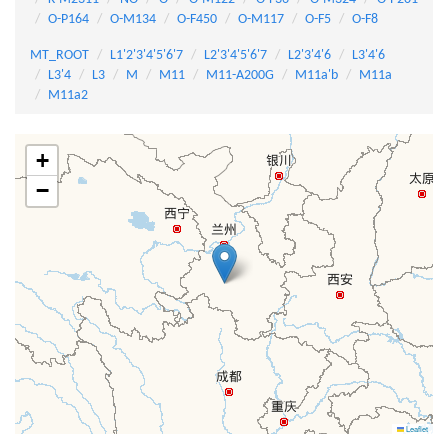
O-P164
O-M134
O-F450
O-M117
O-F5
O-F8
MT_ROOT
L1'2'3'4'5'6'7
L2'3'4'5'6'7
L2'3'4'6
L3'4'6
L3'4
L3
M
M11
M11-A200G
M11a'b
M11a
M11a2
+
−
Leaflet