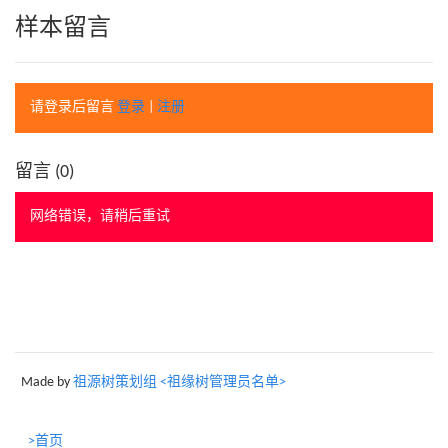
样本留言
请登录后留言
登录
|
注册
留言 (
0
)
网络错误，请稍后重试
Made by
祖源树策划组 <祖缘树管理员名单>
>首页