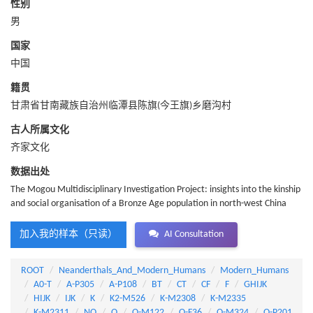
性别
男
国家
中国
籍贯
甘肃省甘南藏族自治州临潭县陈旗(今王旗)乡磨沟村
古人所属文化
齐家文化
数据出处
The Mogou Multidisciplinary Investigation Project: insights into the kinship
and social organisation of a Bronze Age population in north-west China
加入我的样本（只读）
AI Consultation
ROOT
Neanderthals_And_Modern_Humans
Modern_Humans
A0-T
A-P305
A-P108
BT
CT
CF
F
GHIJK
HIJK
IJK
K
K2-M526
K-M2308
K-M2335
K-M2311
NO
O
O-M122
O-F36
O-M324
O-P201