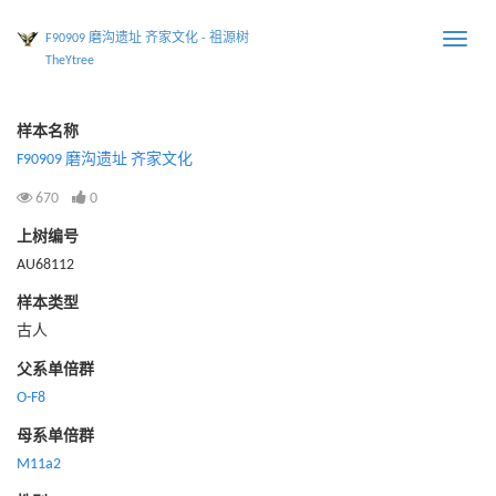
F90909 磨沟遗址 齐家文化 - 祖源树
Toggle
TheYtree
naviga
样本名称
F90909 磨沟遗址 齐家文化
670
0
上树编号
AU68112
样本类型
古人
父系单倍群
O-F8
母系单倍群
M11a2