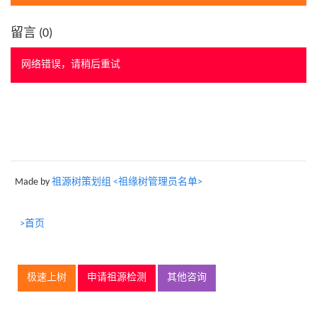
留言 (
0
)
网络错误，请稍后重试
Made by
祖源树策划组 <祖缘树管理员名单>
>首页
极速上树
申请祖源检测
其他咨询