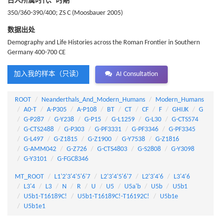
古人所属时代、时期
350/360-390/400; ZS C (Moosbauer 2005)
数据出处
Demography and Life Histories across the Roman Frontier in Southern
Germany 400-700 CE
加入我的样本（只读）
AI Consultation
ROOT
Neanderthals_And_Modern_Humans
Modern_Humans
A0-T
A-P305
A-P108
BT
CT
CF
F
GHIJK
G
G-P287
G-Y238
G-P15
G-L1259
G-L30
G-CTS574
G-CTS2488
G-P303
G-PF3331
G-PF3346
G-PF3345
G-L497
G-Z1815
G-Z1900
G-Y7538
G-Z1816
G-AMM042
G-Z726
G-CTS4803
G-S2808
G-Y3098
G-Y3101
G-FGC8346
MT_ROOT
L1'2'3'4'5'6'7
L2'3'4'5'6'7
L2'3'4'6
L3'4'6
L3'4
L3
N
R
U
U5
U5a'b
U5b
U5b1
U5b1-T16189C!
U5b1-T16189C!-T16192C!
U5b1e
U5b1e1