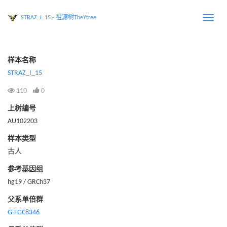
STRAZ_I_15 - 祖源树TheYtree
Toggle
naviga
样本名称
STRAZ_I_15
110
0
上树编号
AU102203
样本类型
古人
参考基因组
hg19 / GRCh37
父系单倍群
G-FGC8346