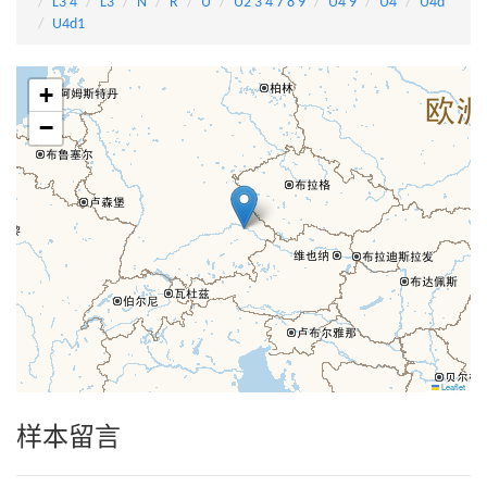
L3'4
L3
N
R
U
U2'3'4'7'8'9
U4'9
U4
U4d
U4d1
+
−
Leaflet
样本留言