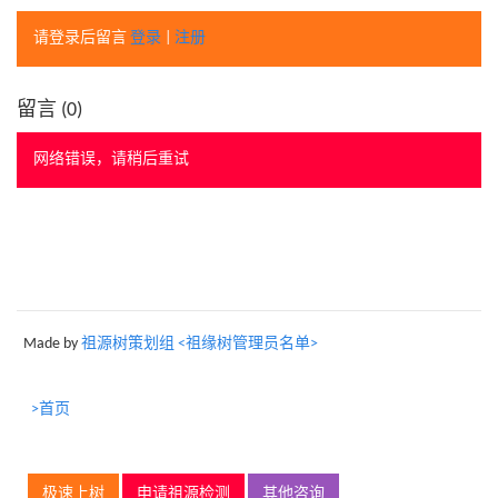
请登录后留言
登录
|
注册
留言 (
0
)
网络错误，请稍后重试
Made by
祖源树策划组 <祖缘树管理员名单>
>首页
极速上树
申请祖源检测
其他咨询