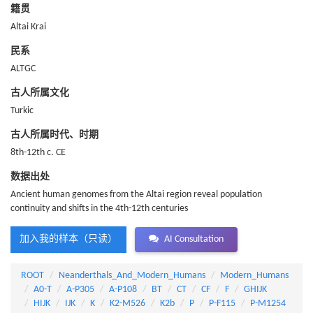
籍贯
Altai Krai
民系
ALTGC
古人所属文化
Turkic
古人所属时代、时期
8th-12th c. CE
数据出处
Ancient human genomes from the Altai region reveal population
continuity and shifts in the 4th-12th centuries
加入我的样本（只读）
AI Consultation
ROOT
Neanderthals_And_Modern_Humans
Modern_Humans
A0-T
A-P305
A-P108
BT
CT
CF
F
GHIJK
HIJK
IJK
K
K2-M526
K2b
P
P-F115
P-M1254