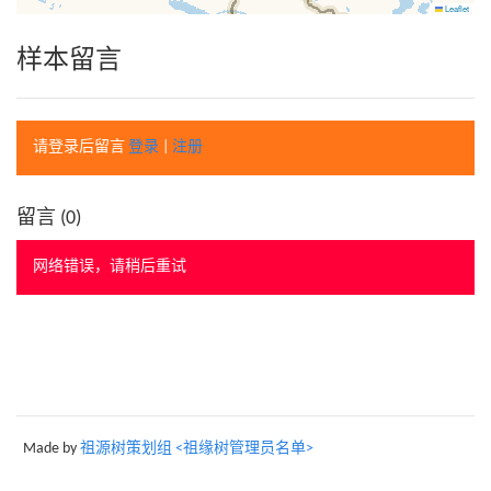
Leaflet
样本留言
请登录后留言
登录
|
注册
留言 (
0
)
网络错误，请稍后重试
Made by
祖源树策划组 <祖缘树管理员名单>