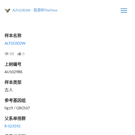
ALTGC002W - 祖源树TheYtree
Toggle
naviga
样本名称
ALTGC002W
68
0
上树编号
AU102986
样本类型
古人
参考基因组
hg19 / GRCh37
父系单倍群
R-S23592