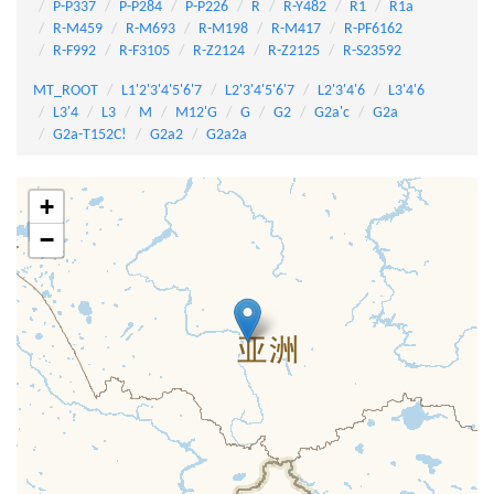
P-P337
P-P284
P-P226
R
R-Y482
R1
R1a
R-M459
R-M693
R-M198
R-M417
R-PF6162
R-F992
R-F3105
R-Z2124
R-Z2125
R-S23592
MT_ROOT
L1'2'3'4'5'6'7
L2'3'4'5'6'7
L2'3'4'6
L3'4'6
L3'4
L3
M
M12'G
G
G2
G2a'c
G2a
G2a-T152C!
G2a2
G2a2a
+
−