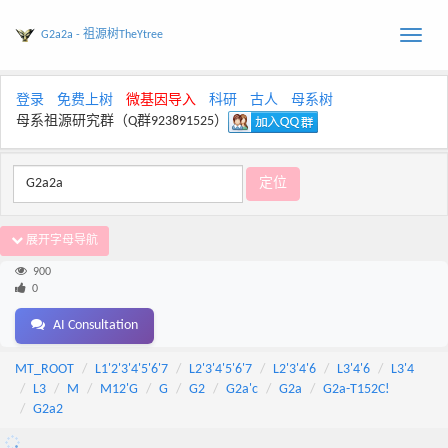
G2a2a - 祖源树TheYtree
Toggle
naviga
登录
免费上树
微基因导入
科研
古人
母系树
母系祖源研究群（Q群923891525）
展开字母导航
900
0
AI Consultation
MT_ROOT
L1'2'3'4'5'6'7
L2'3'4'5'6'7
L2'3'4'6
L3'4'6
L3'4
L3
M
M12'G
G
G2
G2a'c
G2a
G2a-T152C!
G2a2