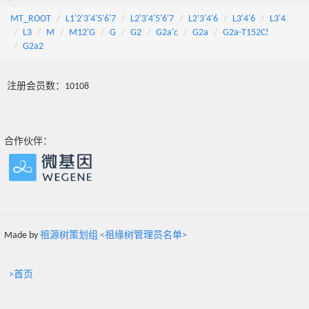
MT_ROOT
L1'2'3'4'5'6'7
L2'3'4'5'6'7
L2'3'4'6
L3'4'6
L3'4
L3
M
M12'G
G
G2
G2a'c
G2a
G2a-T152C!
G2a2
注册会员数：10108
合作伙伴：
Made by
祖源树策划组 <祖缘树管理员名单>
>首页