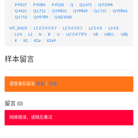
P-P337
P-P284
P-P226
Q
Q-L472
Q-F1096
Q-M25
Q-L712
Q-YP832
Q-YP849
Q-L715
Q-YP844
Q-L713
Q-YP789
Q-BZ1000
MT_ROOT
L1'2'3'4'5'6'7
L2'3'4'5'6'7
L2'3'4'6
L3'4'6
L3'4
L3
N
R
U
U2'3'4'7'8'9
U8
U8b'c
U8b
K
K2
K2a
K2a9
样本留言
请登录后留言
登录
|
注册
留言 (
0
)
网络错误，请稍后重试