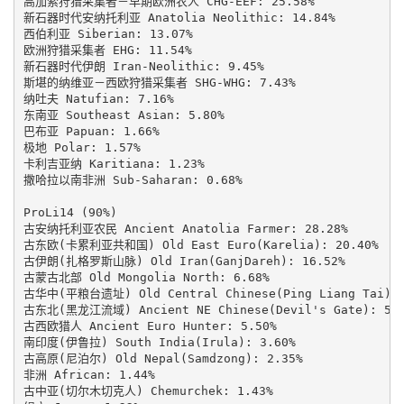
高加索狩猎采集者－早期欧洲农人 CHG-EEF: 25.58%

新石器时代安纳托利亚 Anatolia Neolithic: 14.84%

西伯利亚 Siberian: 13.07%

欧洲狩猎采集者 EHG: 11.54%

新石器时代伊朗 Iran-Neolithic: 9.45%

斯堪的纳维亚－西欧狩猎采集者 SHG-WHG: 7.43%

纳吐夫 Natufian: 7.16%

东南亚 Southeast Asian: 5.80%

巴布亚 Papuan: 1.66%

极地 Polar: 1.57%

卡利吉亚纳 Karitiana: 1.23%

撒哈拉以南非洲 Sub-Saharan: 0.68%

ProLi14 (90%)

古安纳托利亚农民 Ancient Anatolia Farmer: 28.28%

古东欧(卡累利亚共和国) Old East Euro(Karelia): 20.40%

古伊朗(扎格罗斯山脉) Old Iran(GanjDareh): 16.52%

古蒙古北部 Old Mongolia North: 6.68%

古华中(平粮台遗址) Old Central Chinese(Ping Liang Tai): 6
古东北(黑龙江流域) Ancient NE Chinese(Devil's Gate): 5.8
古西欧猎人 Ancient Euro Hunter: 5.50%

南印度(伊鲁拉) South India(Irula): 3.60%

古高原(尼泊尔) Old Nepal(Samdzong): 2.35%

非洲 African: 1.44%

古中亚(切尔木切克人) Chemurchek: 1.43%
