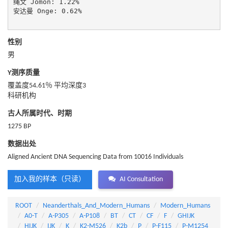
绳文 Jomon: 1.22%

安达曼 Onge: 0.62%

性别
男
Y测序质量
覆盖度54.61％ 平均深度3
科研机构
古人所属时代、时期
1275 BP
数据出处
Aligned Ancient DNA Sequencing Data from 10016 Individuals
加入我的样本（只读）
AI Consultation
ROOT
Neanderthals_And_Modern_Humans
Modern_Humans
A0-T
A-P305
A-P108
BT
CT
CF
F
GHIJK
HIJK
IJK
K
K2-M526
K2b
P
P-F115
P-M1254