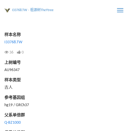
I33768.TW - 祖源树TheYtree
Toggle
naviga
样本名称
I33768.TW
36
0
上树编号
AU96347
样本类型
古人
参考基因组
hg19 / GRCh37
父系单倍群
Q-BZ1000