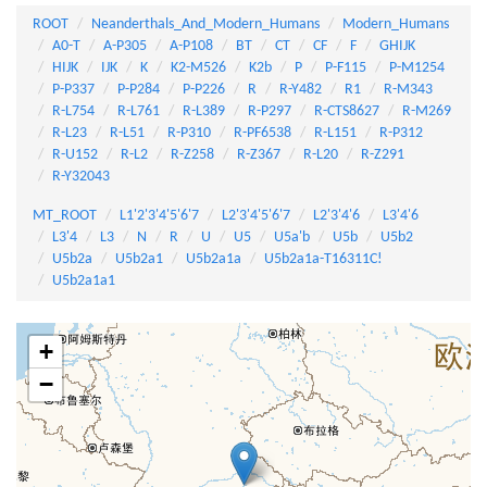
ROOT
Neanderthals_And_Modern_Humans
Modern_Humans
A0-T
A-P305
A-P108
BT
CT
CF
F
GHIJK
HIJK
IJK
K
K2-M526
K2b
P
P-F115
P-M1254
P-P337
P-P284
P-P226
R
R-Y482
R1
R-M343
R-L754
R-L761
R-L389
R-P297
R-CTS8627
R-M269
R-L23
R-L51
R-P310
R-PF6538
R-L151
R-P312
R-U152
R-L2
R-Z258
R-Z367
R-L20
R-Z291
R-Y32043
MT_ROOT
L1'2'3'4'5'6'7
L2'3'4'5'6'7
L2'3'4'6
L3'4'6
L3'4
L3
N
R
U
U5
U5a'b
U5b
U5b2
U5b2a
U5b2a1
U5b2a1a
U5b2a1a-T16311C!
U5b2a1a1
+
−