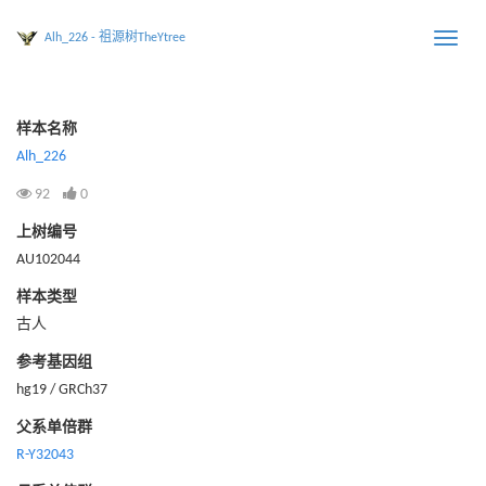
Alh_226 - 祖源树TheYtree
Toggle
naviga
样本名称
Alh_226
92
0
上树编号
AU102044
样本类型
古人
参考基因组
hg19 / GRCh37
父系单倍群
R-Y32043