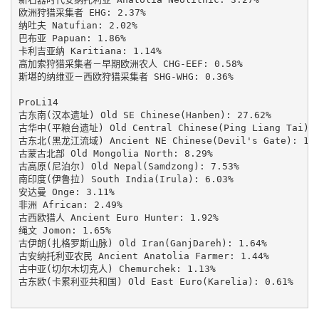
欧洲狩猎采集者 EHG: 2.37%

纳吐夫 Natufian: 2.02%

巴布亚 Papuan: 1.86%

卡利吉亚纳 Karitiana: 1.14%

高加索狩猎采集者－早期欧洲农人 CHG-EEF: 0.58%

斯堪的纳维亚－西欧狩猎采集者 SHG-WHG: 0.36%

ProLi14

古东南(汉本遗址) Old SE Chinese(Hanben): 27.62%

古华中(平粮台遗址) Old Central Chinese(Ping Liang Tai): 2
古东北(黑龙江流域) Ancient NE Chinese(Devil's Gate): 10.4
古蒙古北部 Old Mongolia North: 8.29%

古高原(尼泊尔) Old Nepal(Samdzong): 7.53%

南印度(伊鲁拉) South India(Irula): 6.03%

安达曼 Onge: 3.11%

非洲 African: 2.49%

古西欧猎人 Ancient Euro Hunter: 1.92%

绳文 Jomon: 1.65%

古伊朗(扎格罗斯山脉) Old Iran(GanjDareh): 1.64%

古安纳托利亚农民 Ancient Anatolia Farmer: 1.44%

古中亚(切尔木切克人) Chemurchek: 1.13%

古东欧(卡累利亚共和国) Old East Euro(Karelia): 0.61%
