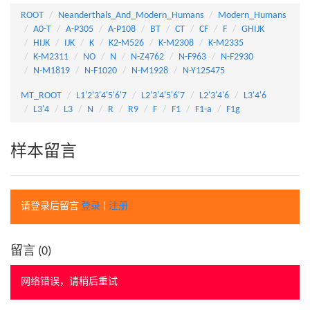
ROOT
Neanderthals_And_Modern_Humans
Modern_Humans
A0-T
A-P305
A-P108
BT
CT
CF
F
GHIJK
HIJK
IJK
K
K2-M526
K-M2308
K-M2335
K-M2311
NO
N
N-Z4762
N-F963
N-F2930
N-M1819
N-F1020
N-M1928
N-Y125475
MT_ROOT
L1'2'3'4'5'6'7
L2'3'4'5'6'7
L2'3'4'6
L3'4'6
L3'4
L3
N
R
R9
F
F1
F1-a
F1g
样本留言
请登录后留言
登录
|
注册
留言 (
0
)
网络错误，请稍后重试