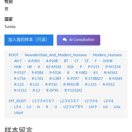
性别
男
国家
Tunisia
加入我的样本（只读）
AI Consultation
ROOT
Neanderthals_And_Modern_Humans
Modern_Humans
A0-T
A-P305
A-P108
BT
CT
CF
F
GHIJK
HIJK
IJK
K
K2-M526
K2b
P
P-F115
P-M1254
P-P337
P-P284
P-P226
R
R-Y482
R1
R-M343
R-L754
R-L761
R-L389
R-P297
R-CTS8627
R-M269
R-L23
R-L51
R-P310
R-PF6538
R-L151
R-P312
R-U152
R-L2
R-DF90
R-Y125242
MT_ROOT
L1'2'3'4'5'6'7
L2'3'4'5'6'7
L2'3'4'6
L3'4'6
L3'4
L3
N
R
U
U2'3'4'7'8'9
U4'9
U4
U4a
U4a9
样本留言