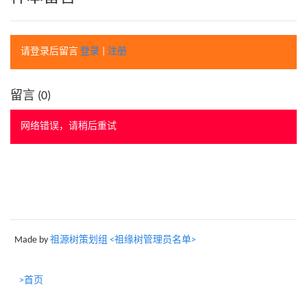
请登录后留言
登录
|
注册
留言 (
0
)
网络错误，请稍后重试
Made by
祖源树策划组 <祖缘树管理员名单>
>首页