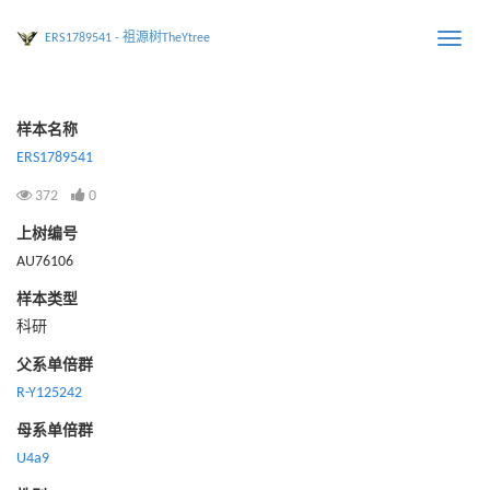
ERS1789541 - 祖源树TheYtree
Toggle
naviga
样本名称
ERS1789541
372
0
上树编号
AU76106
样本类型
科研
父系单倍群
R-Y125242
母系单倍群
U4a9