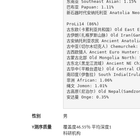
东南亚 Southeast Asian: 1.15%

巴布亚 Papuan: 1.11%

新石器时代安纳托利亚 Anatolia Neoli
ProLi14 (86%)

古东欧(卡累利亚共和国) Old East Euro
古伊朗(扎格罗斯山脉) Old Iran(GanjD
古安纳托利亚农民 Ancient Anatolia 
古中亚(切尔木切克人) Chemurchek: 6
古西欧猎人 Ancient Euro Hunter: 
古蒙古北部 Old Mongolia North: 5
古东北(黑龙江流域) Ancient NE Chine
古华中(平粮台遗址) Old Central Chin
南印度(伊鲁拉) South India(Irula)
非洲 African: 1.06%

绳文 Jomon: 1.01%

古高原(尼泊尔) Old Nepal(Samdzong
安达曼 Onge: 0.35%

性别
男
Y测序质量
覆盖度46.55％ 平均深度1
科研机构