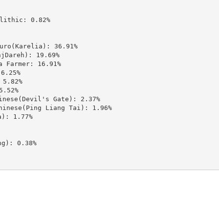
thic: 0.82%

(Karelia): 36.91%

areh): 19.69%

Farmer: 16.91%

.25%

5.82%

.52%

se(Devil's Gate): 2.37%

ese(Ping Liang Tai): 1.96%

: 1.77%

): 0.38%
