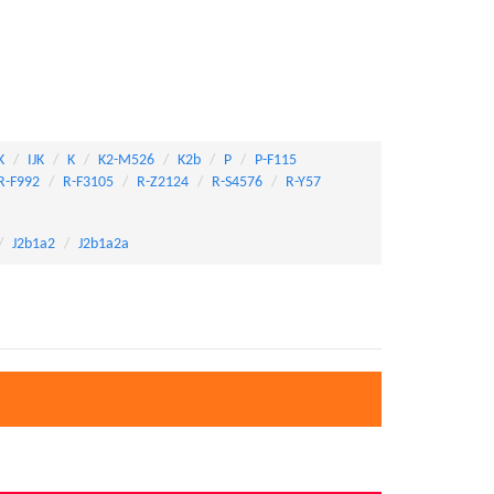
K
IJK
K
K2-M526
K2b
P
P-F115
R-F992
R-F3105
R-Z2124
R-S4576
R-Y57
J2b1a2
J2b1a2a