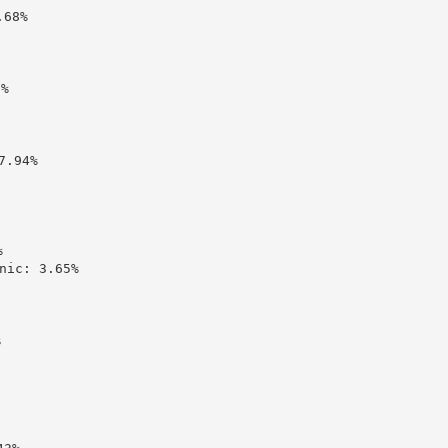
68%

%

.94%



c: 3.65%


