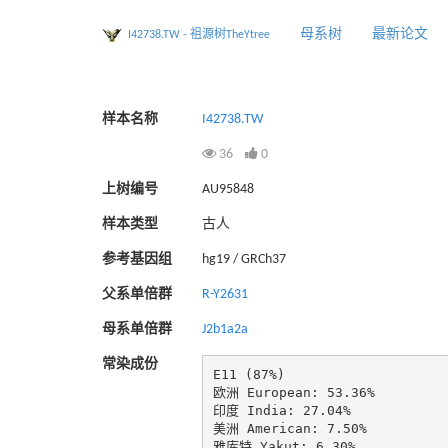
母系树
最新论文
I42738.TW - 祖源树TheYtree
样本名称
I42738.TW
36
0
上树编号
AU95848
样本类型
古人
参考基因组
hg19 / GRCh37
父系单倍群
R-Y2631
母系单倍群
J2b1a2a
常染成份
E11 (87%)

欧洲 European: 53.36%

印度 India: 27.04%

美洲 American: 7.50%

雅库特 Yakut: 6.30%
