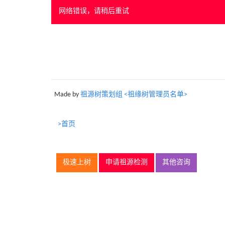
网络错误，请稍后重试
Made by
祖源树策划组 <祖缘树管理员名单>
>首页
极速上树
申请祖源检测
其他咨询