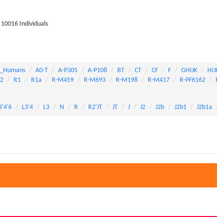
10016 Individuals
_Humans
A0-T
A-P305
A-P108
BT
CT
CF
F
GHIJK
HIJ
82
R1
R1a
R-M459
R-M693
R-M198
R-M417
R-PF6162
3'4'6
L3'4
L3
N
R
R2'JT
JT
J
J2
J2b
J2b1
J2b1a