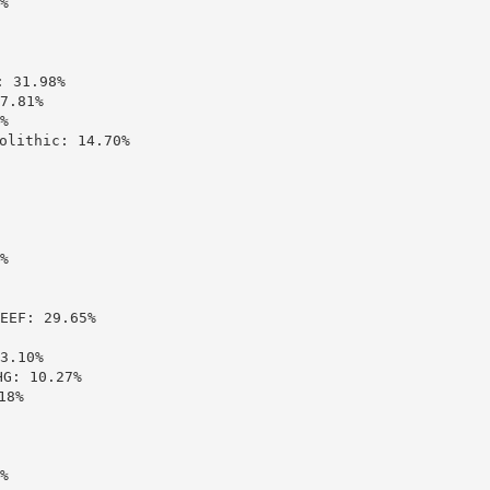


31.98%

.81%



ithic: 14.70%



: 29.65%

.10%

 10.27%

8%


