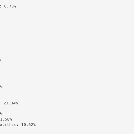
 0.73%





23.34%



.58%

ithic: 10.62%
