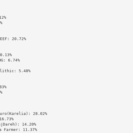
2%



: 20.72%

.13%

 6.74%

thic: 5.48%

3%



(Karelia): 28.02%

6.73%

areh): 14.20%

Farmer: 11.37%
