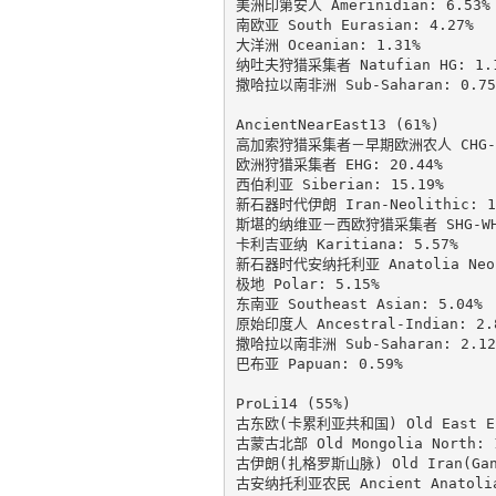
美洲印第安人 Amerinidian: 6.53%

南欧亚 South Eurasian: 4.27%

大洋洲 Oceanian: 1.31%

纳吐夫狩猎采集者 Natufian HG: 1.1
撒哈拉以南非洲 Sub-Saharan: 0.75%
AncientNearEast13 (61%)

高加索狩猎采集者－早期欧洲农人 CHG-EEF
欧洲狩猎采集者 EHG: 20.44%

西伯利亚 Siberian: 15.19%

新石器时代伊朗 Iran-Neolithic: 10
斯堪的纳维亚－西欧狩猎采集者 SHG-WHG:
卡利吉亚纳 Karitiana: 5.57%

新石器时代安纳托利亚 Anatolia Neoli
极地 Polar: 5.15%

东南亚 Southeast Asian: 5.04%

原始印度人 Ancestral-Indian: 2.8
撒哈拉以南非洲 Sub-Saharan: 2.12%
巴布亚 Papuan: 0.59%

ProLi14 (55%)

古东欧(卡累利亚共和国) Old East Euro
古蒙古北部 Old Mongolia North: 1
古伊朗(扎格罗斯山脉) Old Iran(GanjD
古安纳托利亚农民 Ancient Anatolia 