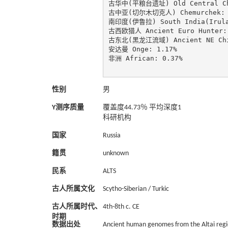
古华中(平粮台遗址) Old Central Chin
古中亚(切尔木切克人) Chemurchek: 6
南印度(伊鲁拉) South India(Irula)
古西欧猎人 Ancient Euro Hunter: 
古东北(黑龙江流域) Ancient NE Chine
安达曼 Onge: 1.17%

非洲 African: 0.37%

性别
男
Y测序质量
覆盖度44.73％ 平均深度1
科研机构
国家
Russia
籍贯
unknown
民系
ALTS
古人所属文化
Scytho-Siberian / Turkic
古人所属时代、
4th-8th c. CE
时期
数据出处
Ancient human genomes from the Altai region