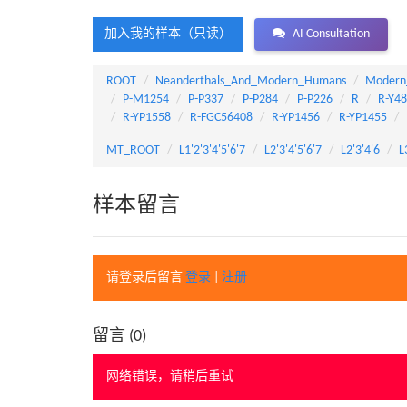
加入我的样本（只读）
AI Consultation
ROOT
Neanderthals_And_Modern_Humans
Modern
P-M1254
P-P337
P-P284
P-P226
R
R-Y4
R-YP1558
R-FGC56408
R-YP1456
R-YP1455
MT_ROOT
L1'2'3'4'5'6'7
L2'3'4'5'6'7
L2'3'4'6
L
样本留言
请登录后留言
登录
|
注册
留言 (
0
)
网络错误，请稍后重试