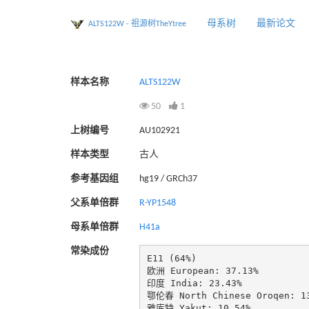
母系树
最新论文
ALTS122W - 祖源树TheYtree
样本名称
ALTS122W
50
1
上树编号
AU102921
样本类型
古人
参考基因组
hg19 / GRCh37
父系单倍群
R-YP1548
母系单倍群
H41a
常染成份
E11 (64%)

欧洲 European: 37.13%

印度 India: 23.43%

鄂伦春 North Chinese Oroqen: 13
雅库特 Yakut: 10.54%
