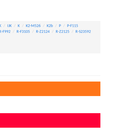
K
IJK
K
K2-M526
K2b
P
P-F115
R-F992
R-F3105
R-Z2124
R-Z2125
R-S23592