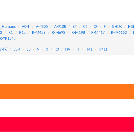
_Humans
A0-T
A-P305
A-P108
BT
CT
CF
F
GHIJK
HIJ
82
R1
R1a
R-M459
R-M693
R-M198
R-M417
R-PF6162
R-YP1548
3'4'6
L3'4
L3
N
R
R0
HV
H
H41
H41a