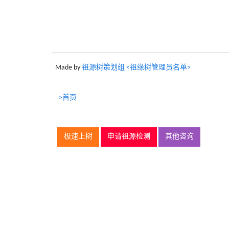
Made by
祖源树策划组 <祖缘树管理员名单>
>首页
极速上树
申请祖源检测
其他咨询