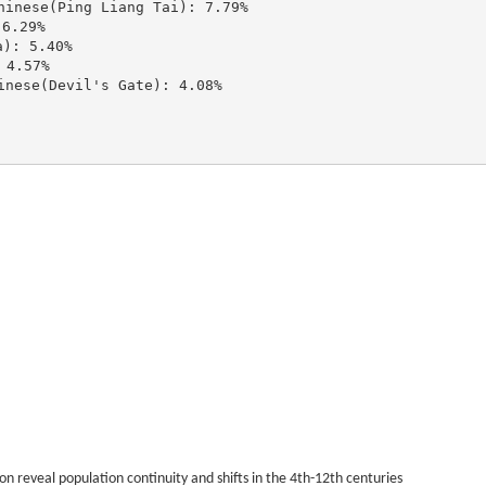
ese(Ping Liang Tai): 7.79%

.29%

: 5.40%

4.57%

se(Devil's Gate): 4.08%

 reveal population continuity and shifts in the 4th-12th centuries