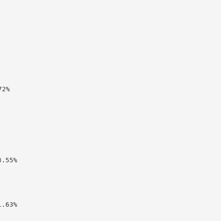
2%

55%

63%
