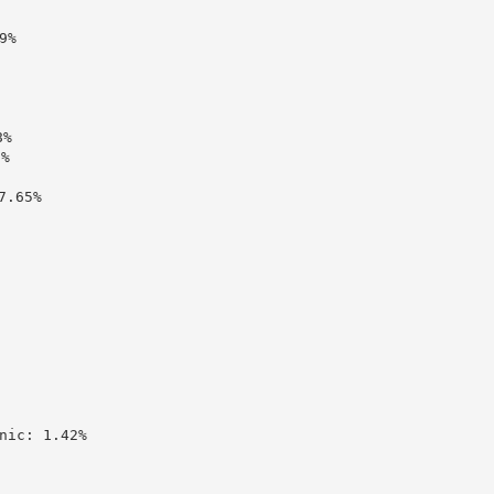
%

%

%

.65%

c: 1.42%
