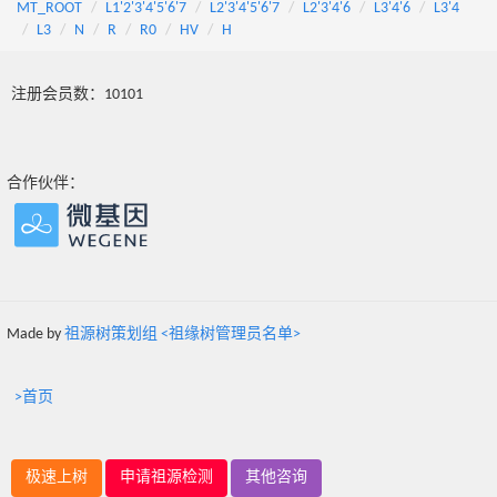
MT_ROOT
L1'2'3'4'5'6'7
L2'3'4'5'6'7
L2'3'4'6
L3'4'6
L3'4
L3
N
R
R0
HV
H
注册会员数：10101
合作伙伴：
Made by
祖源树策划组 <祖缘树管理员名单>
>首页
极速上树
申请祖源检测
其他咨询