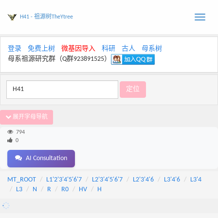
H41 - 祖源树TheYtree
Toggle
naviga
登录
免费上树
微基因导入
科研
古人
母系树
母系祖源研究群（Q群923891525）
展开字母导航
794
0
AI Consultation
MT_ROOT
L1'2'3'4'5'6'7
L2'3'4'5'6'7
L2'3'4'6
L3'4'6
L3'4
L3
N
R
R0
HV
H