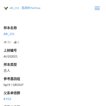
Alh_151 - 祖源树TheYtree
Toggle
naviga
样本名称
Alh_151
80
0
上树编号
AU102021
样本类型
古人
参考基因组
hg19 / GRCh37
父系单倍群
R-Y53