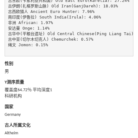
古东欧(卡累利亚共和国) Old East Euro(Karelia): 27.24%

古伊朗(扎格罗斯山脉) Old Iran(GanjDareh): 18.03%

古西欧猎人 Ancient Euro Hunter: 7.96%

南印度(伊鲁拉) South India(Irula): 4.06%

非洲 African: 1.97%

安达曼 Onge: 1.14%

古华中(平粮台遗址) Old Central Chinese(Ping Liang Tai): 1
古中亚(切尔木切克人) Chemurchek: 0.57%

绳文 Jomon: 0.15%

性别
男
Y测序质量
覆盖度64.72％ 平均深度1
科研机构
国家
Germany
古人所属文化
Altheim