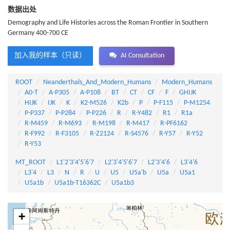
数据出处
Demography and Life Histories across the Roman Frontier in Southern
Germany 400-700 CE
加入我的样本（只读）
AI Consultation
ROOT
Neanderthals_And_Modern_Humans
Modern_Humans
A0-T
A-P305
A-P108
BT
CT
CF
F
GHIJK
HIJK
IJK
K
K2-M526
K2b
P
P-F115
P-M1254
P-P337
P-P284
P-P226
R
R-Y482
R1
R1a
R-M459
R-M693
R-M198
R-M417
R-PF6162
R-F992
R-F3105
R-Z2124
R-S4576
R-Y57
R-Y52
R-Y53
MT_ROOT
L1'2'3'4'5'6'7
L2'3'4'5'6'7
L2'3'4'6
L3'4'6
L3'4
L3
N
R
U
U5
U5a'b
U5a
U5a1
U5a1b
U5a1b-T16362C
U5a1b3
+