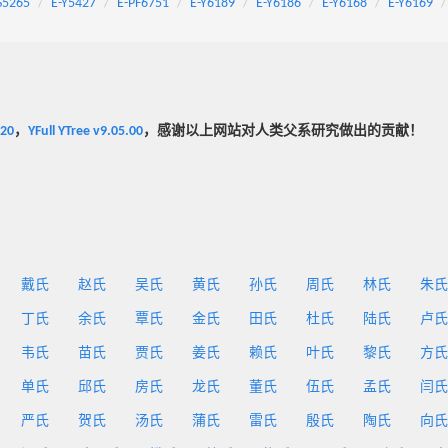
S5265
E-Y5427
E-PF6751
E-Y6189
E-Y6186
E-Y6168
E-Y6169
020
，
YFull YTree v9.05.00
，感谢以上网站对人类父系研究做出的贡献！
戴氏
赵氏
吴氏
黄氏
孙氏
周氏
林氏
朱氏
丁氏
余氏
覃氏
金氏
田氏
杜氏
陆氏
卢氏
韦氏
苗氏
贾氏
姜氏
赖氏
叶氏
黎氏
方氏
单氏
邱氏
房氏
龙氏
董氏
伍氏
孟氏
闫氏
严氏
贺氏
汤氏
蒲氏
雷氏
殷氏
陶氏
向氏