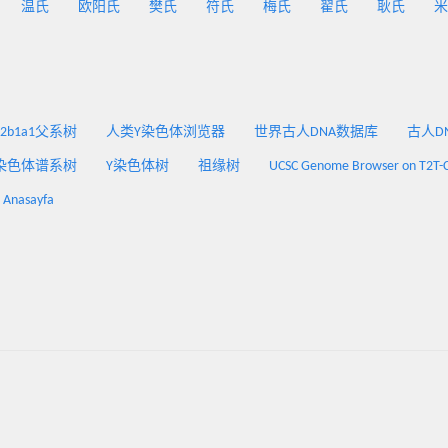
温氏
欧阳氏
樊氏
符氏
梅氏
翟氏
耿氏
米
2a2b1a1父系树
人类Y染色体浏览器
世界古人DNA数据库
古人DNA
染色体谱系树
Y染色体树
祖缘树
UCSC Genome Browser on T2T-
: Anasayfa