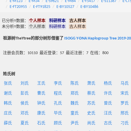
E-M123
E-M34
E-S9621
E-M84
E-Y5417
E-S11387
E-CT
E-FT20955
E-FT91825
E-BY10527
E-BY10486
已分析Y数据：
个人样本
科研样本
古人样本
未分析Y数据：
个人样本
科研样本
古人样本
祖源树TheYtree的部分树形借鉴了
ISOGG Y-DNA Haplogroup Tree 2019-2
注册会员数：10110 最近登录：57 最近注册：7 在线：800
姓氏树
张氏
刘氏
王氏
李氏
陈氏
萧氏
杨氏
马氏
谢氏
彭氏
曹氏
程氏
郑氏
蔡氏
许氏
宋氏
韩氏
侯氏
钟氏
孔氏
魏氏
苏氏
曾氏
罗氏
庄氏
邓氏
康氏
毕氏
童氏
史氏
汪氏
邢氏
薛氏
夏氏
石氏
顾氏
尹氏
尚氏
古氏
刁氏