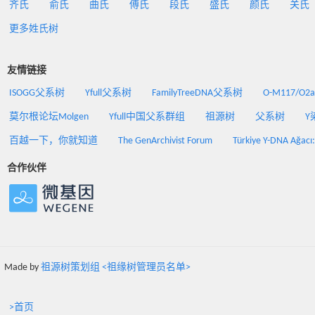
齐氏
俞氏
曲氏
傅氏
段氏
盛氏
颜氏
关氏
更多姓氏树
友情链接
ISOGG父系树
Yfull父系树
FamilyTreeDNA父系树
O-M117/O
莫尔根论坛Molgen
Yfull中国父系群组
祖源树
父系树
Y
百越一下，你就知道
The GenArchivist Forum
Türkiye Y-DNA Ağacı
合作伙伴
Made by
祖源树策划组 <祖缘树管理员名单>
>首页