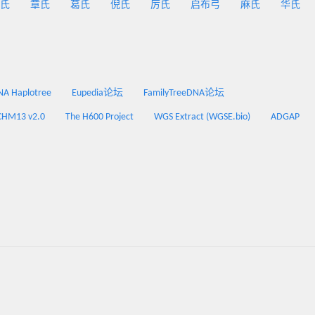
氏
章氏
葛氏
倪氏
厉氏
启布弓
麻氏
华氏
 Haplotree
Eupedia论坛
FamilyTreeDNA论坛
CHM13 v2.0
The H600 Project
WGS Extract (WGSE.bio)
ADGAP