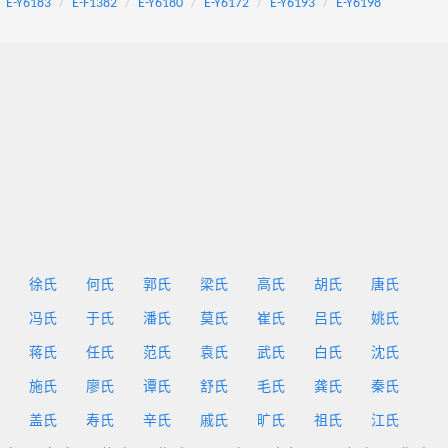
E-Y6183
E-F1382
E-Y6180
E-Y6172
E-Y6193
E-Y6198
徐氏
何氏
郭氏
梁氏
高氏
胡氏
唐氏
冯氏
于氏
潘氏
莫氏
崔氏
吕氏
姚氏
蒋氏
任氏
范氏
袁氏
武氏
白氏
沈氏
施氏
廖氏
谭氏
舒氏
毛氏
龚氏
秦氏
盖氏
寿氏
辛氏
戚氏
旷氏
祖氏
江氏