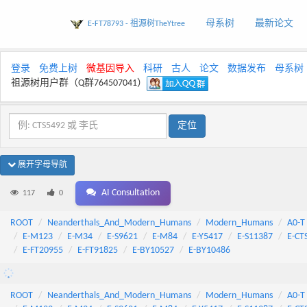
母系树
最新论文
E-FT78793 - 祖源树TheYtree
登录
免费上树
微基因导入
科研
古人
论文
数据发布
母系树
祖源树用户群（Q群764507041）
展开字母导航
AI Consultation
117
0
ROOT
Neanderthals_And_Modern_Humans
Modern_Humans
A0-T
E-M123
E-M34
E-S9621
E-M84
E-Y5417
E-S11387
E-CT
E-FT20955
E-FT91825
E-BY10527
E-BY10486
ROOT
Neanderthals_And_Modern_Humans
Modern_Humans
A0-T