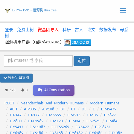
E-TY471531 - 祖源树TheYtree
Toggle
naviga
登录
免费上树
微基因导入
科研
古人
论文
数据发布
母系
树
祖源树用户群（Q群764507041）
展开字母导航
AI Consultation
123
0
ROOT
Neanderthals_And_Modern_Humans
Modern_Humans
A0-T
A-P305
A-P108
BT
CT
DE
E
E-M5479
E-P147
E-P177
E-M5555
E-M215
E-M35
E-Z827
E-Z830
E-PF1962
E-M123
E-M34
E-S9621
E-M84
E-Y5417
E-S11387
E-CTS5265
E-Y5427
E-PF6751
E-Y6189
E-Y6186
E-Y6168
E-Y6169
E-Y6183
E-F1382