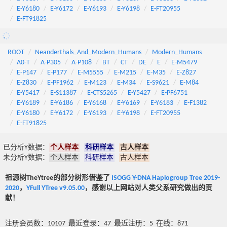
E-Y6180
E-Y6172
E-Y6193
E-Y6198
E-FT20955
E-FT91825
ROOT
Neanderthals_And_Modern_Humans
Modern_Humans
A0-T
A-P305
A-P108
BT
CT
DE
E
E-M5479
E-P147
E-P177
E-M5555
E-M215
E-M35
E-Z827
E-Z830
E-PF1962
E-M123
E-M34
E-S9621
E-M84
E-Y5417
E-S11387
E-CTS5265
E-Y5427
E-PF6751
E-Y6189
E-Y6186
E-Y6168
E-Y6169
E-Y6183
E-F1382
E-Y6180
E-Y6172
E-Y6193
E-Y6198
E-FT20955
E-FT91825
已分析Y数据：
个人样本
科研样本
古人样本
未分析Y数据：
个人样本
科研样本
古人样本
祖源树TheYtree的部分树形借鉴了
ISOGG Y-DNA Haplogroup Tree 2019-
2020
，
YFull YTree v9.05.00
，感谢以上网站对人类父系研究做出的贡
献！
注册会员数：10107 最近登录：47 最近注册：5 在线：871