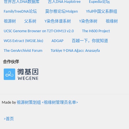
世界古人DNA数据库
古人DNA Haplotree
Eupedia论坛
FamilyTreeDNA论坛
莫尔根论坛Molgen
Yfull中国父系群组
祖源树
父系树
Y染色体谱系树
Y染色体树
祖缘树
UCSC Genome Browser on T2T-CHM13 v2.0
The H600 Project
WGS Extract (WGSE.bio)
ADGAP
百越一下，你就知道
The GenArchivist Forum
Türkiye Y-DNA Ağacı: Anasayfa
合作伙伴
Made by
祖源树策划组 <祖缘树管理员名单>
>首页