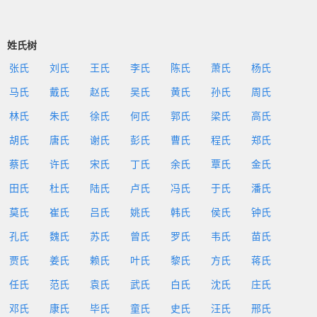
姓氏树
张氏
刘氏
王氏
李氏
陈氏
萧氏
杨氏
马氏
戴氏
赵氏
吴氏
黄氏
孙氏
周氏
林氏
朱氏
徐氏
何氏
郭氏
梁氏
高氏
胡氏
唐氏
谢氏
彭氏
曹氏
程氏
郑氏
蔡氏
许氏
宋氏
丁氏
余氏
覃氏
金氏
田氏
杜氏
陆氏
卢氏
冯氏
于氏
潘氏
莫氏
崔氏
吕氏
姚氏
韩氏
侯氏
钟氏
孔氏
魏氏
苏氏
曾氏
罗氏
韦氏
苗氏
贾氏
姜氏
赖氏
叶氏
黎氏
方氏
蒋氏
任氏
范氏
袁氏
武氏
白氏
沈氏
庄氏
邓氏
康氏
毕氏
童氏
史氏
汪氏
邢氏