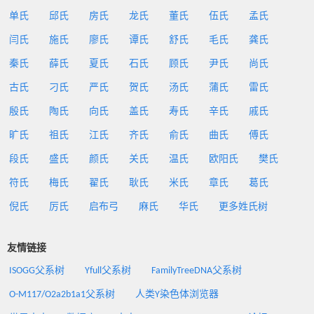
单氏
邱氏
房氏
龙氏
董氏
伍氏
孟氏
闫氏
施氏
廖氏
谭氏
舒氏
毛氏
龚氏
秦氏
薛氏
夏氏
石氏
顾氏
尹氏
尚氏
古氏
刁氏
严氏
贺氏
汤氏
蒲氏
雷氏
殷氏
陶氏
向氏
盖氏
寿氏
辛氏
戚氏
旷氏
祖氏
江氏
齐氏
俞氏
曲氏
傅氏
段氏
盛氏
颜氏
关氏
温氏
欧阳氏
樊氏
符氏
梅氏
翟氏
耿氏
米氏
章氏
葛氏
倪氏
厉氏
启布弓
麻氏
华氏
更多姓氏树
友情链接
ISOGG父系树
Yfull父系树
FamilyTreeDNA父系树
O-M117/O2a2b1a1父系树
人类Y染色体浏览器