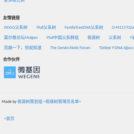
更多姓氏树
友情链接
ISOGG父系树
Yfull父系树
FamilyTreeDNA父系树
O-M117/O
莫尔根论坛Molgen
Yfull中国父系群组
祖源树
父系树
Y
百越一下，你就知道
The GenArchivist Forum
Türkiye Y-DNA Ağacı
合作伙伴
Made by
祖源树策划组 <祖缘树管理员名单>
>首页