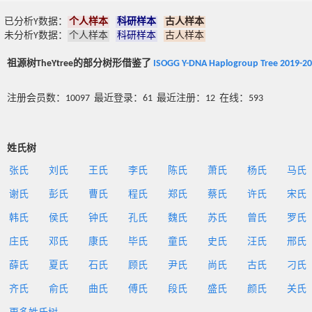
已分析Y数据：
个人样本
科研样本
古人样本
未分析Y数据：
个人样本
科研样本
古人样本
祖源树TheYtree的部分树形借鉴了
ISOGG Y-DNA Haplogroup Tree 2019-2
注册会员数：10097 最近登录：61 最近注册：12 在线：593
姓氏树
张氏
刘氏
王氏
李氏
陈氏
萧氏
杨氏
马氏
谢氏
彭氏
曹氏
程氏
郑氏
蔡氏
许氏
宋氏
韩氏
侯氏
钟氏
孔氏
魏氏
苏氏
曾氏
罗氏
庄氏
邓氏
康氏
毕氏
童氏
史氏
汪氏
邢氏
薛氏
夏氏
石氏
顾氏
尹氏
尚氏
古氏
刁氏
齐氏
俞氏
曲氏
傅氏
段氏
盛氏
颜氏
关氏