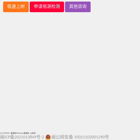
极速上树
申请祖源检测
其他咨询
G-FT192934 - 祖源树TheYtree 祖源树, 父系树
闽ICP备2021013849号-2
闽公网安备 35021102001290号