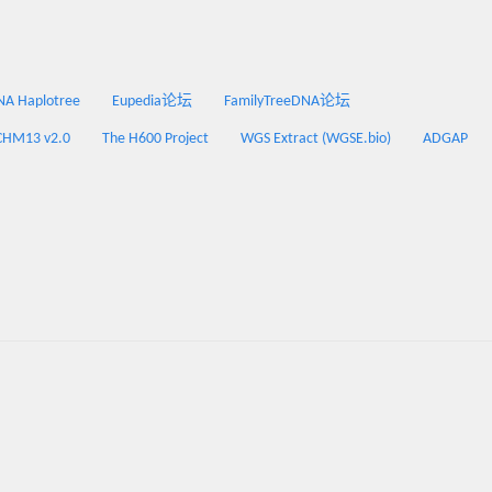
 Haplotree
Eupedia论坛
FamilyTreeDNA论坛
CHM13 v2.0
The H600 Project
WGS Extract (WGSE.bio)
ADGAP