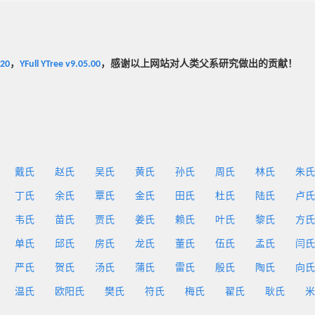
020
，
YFull YTree v9.05.00
，感谢以上网站对人类父系研究做出的贡献！
戴氏
赵氏
吴氏
黄氏
孙氏
周氏
林氏
朱氏
丁氏
余氏
覃氏
金氏
田氏
杜氏
陆氏
卢氏
韦氏
苗氏
贾氏
姜氏
赖氏
叶氏
黎氏
方氏
单氏
邱氏
房氏
龙氏
董氏
伍氏
孟氏
闫氏
严氏
贺氏
汤氏
蒲氏
雷氏
殷氏
陶氏
向氏
温氏
欧阳氏
樊氏
符氏
梅氏
翟氏
耿氏
米