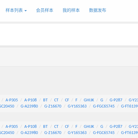
样本列表
会员样本
我的样本
数据发布
A-P305
A-P108
BT
CT
CF
F
GHIJK
G
G-P287
G-Y2
GC20450
G-A23980
G-Z16670
G-Y165363
G-FGC65745
G-FT6139
A-P305
A-P108
BT
CT
CF
F
GHIJK
G
G-P287
G-Y2
GC20450
G-A23980
G-Z16670
G-Y165363
G-FGC65745
G-FT6139