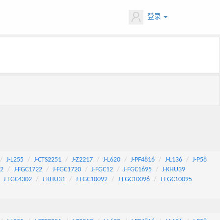
登录
J-L255
J-CTS2251
J-Z2217
J-L620
J-PF4816
J-L136
J-P58
92
J-FGC1722
J-FGC1720
J-FGC12
J-FGC1695
J-KHU39
J-FGC4302
J-KHU31
J-FGC10092
J-FGC10096
J-FGC10095