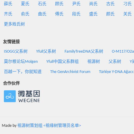
薛氏
夏氏
石氏
顾氏
尹氏
尚氏
古氏
刁氏
齐氏
俞氏
曲氏
傅氏
段氏
盛氏
颜氏
关氏
更多姓氏树
友情链接
ISOGG父系树
Yfull父系树
FamilyTreeDNA父系树
O-M117/O
莫尔根论坛Molgen
Yfull中国父系群组
祖源树
父系树
Y
百越一下，你就知道
The GenArchivist Forum
Türkiye Y-DNA Ağacı
合作伙伴
Made by
祖源树策划组 <祖缘树管理员名单>