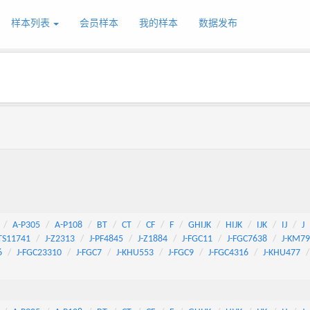
样本列表
会员样本
我的样本
数据发布
A-P305
A-P108
BT
CT
CF
F
GHIJK
HIJK
IJK
IJ
J
TS11741
J-Z2313
J-PF4845
J-Z1884
J-FGC11
J-FGC7638
J-KM7
6
J-FGC23310
J-FGC7
J-KHU553
J-FGC9
J-FGC4316
J-KHU477