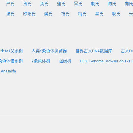
严氏
贺氏
汤氏
蒲氏
雷氏
殷氏
陶氏
向氏
温氏
欧阳氏
樊氏
符氏
梅氏
翟氏
耿氏
米
2a2b1a1父系树
人类Y染色体浏览器
世界古人DNA数据库
古人DNA
染色体谱系树
Y染色体树
祖缘树
UCSC Genome Browser on T2T-
: Anasayfa