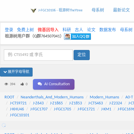
母系树
最新论文
J-FGC10106 - 祖源树TheYtree
登录
免费上树
微基因导入
科研
古人
论文
数据发布
母系树
祖源树用户群（Q群764507041）
展开字母导航
AI Consultation
394
0
ROOT
Neanderthals_And_Modern_Humans
Modern_Humans
A0-T
J-CTS9721
J-Z643
J-Z1865
J-Z1853
J-CTS463
J-Z2324
J-C
J-KHU46
J-FGC1707
J-FGC1705
J-FGC1721
J-KM1
J-FGC169
J-FGC10101