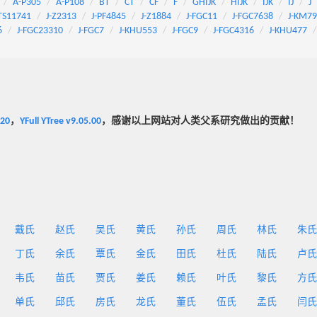
A-P305
A-P108
BT
CT
CF
F
GHIJK
HIJK
IJK
IJ
J
TS11741
J-Z2313
J-PF4845
J-Z1884
J-FGC11
J-FGC7638
J-KM7
6
J-FGC23310
J-FGC7
J-KHU553
J-FGC9
J-FGC4316
J-KHU477
020
，
YFull YTree v9.05.00
，感谢以上网站对人类父系研究做出的贡献！
戴氏
赵氏
吴氏
黄氏
孙氏
周氏
林氏
朱氏
丁氏
余氏
覃氏
金氏
田氏
杜氏
陆氏
卢氏
韦氏
苗氏
贾氏
姜氏
赖氏
叶氏
黎氏
方氏
单氏
邱氏
房氏
龙氏
董氏
伍氏
孟氏
闫氏