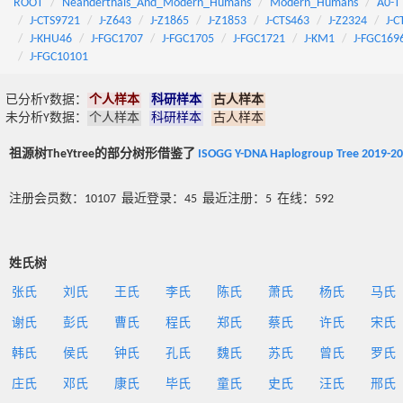
ROOT
Neanderthals_And_Modern_Humans
Modern_Humans
A0-T
J-CTS9721
J-Z643
J-Z1865
J-Z1853
J-CTS463
J-Z2324
J-C
J-KHU46
J-FGC1707
J-FGC1705
J-FGC1721
J-KM1
J-FGC169
J-FGC10101
已分析Y数据：
个人样本
科研样本
古人样本
未分析Y数据：
个人样本
科研样本
古人样本
祖源树TheYtree的部分树形借鉴了
ISOGG Y-DNA Haplogroup Tree 2019-2
注册会员数：10107 最近登录：45 最近注册：5 在线：592
姓氏树
张氏
刘氏
王氏
李氏
陈氏
萧氏
杨氏
马氏
谢氏
彭氏
曹氏
程氏
郑氏
蔡氏
许氏
宋氏
韩氏
侯氏
钟氏
孔氏
魏氏
苏氏
曾氏
罗氏
庄氏
邓氏
康氏
毕氏
童氏
史氏
汪氏
邢氏