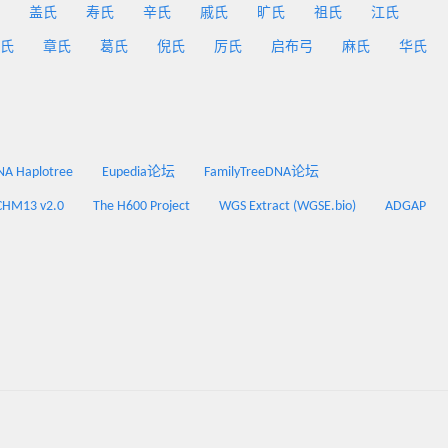
盖氏
寿氏
辛氏
戚氏
旷氏
祖氏
江氏
氏
章氏
葛氏
倪氏
厉氏
启布弓
麻氏
华氏
 Haplotree
Eupedia论坛
FamilyTreeDNA论坛
CHM13 v2.0
The H600 Project
WGS Extract (WGSE.bio)
ADGAP