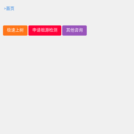
>首页
极速上树
申请祖源检测
其他咨询