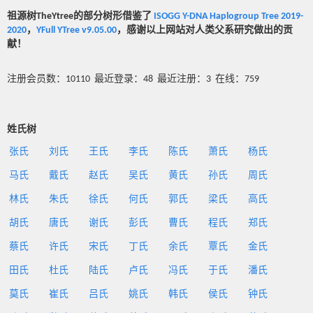
祖源树TheYtree的部分树形借鉴了
ISOGG Y-DNA Haplogroup Tree 2019-
2020
，
YFull YTree v9.05.00
，感谢以上网站对人类父系研究做出的贡
献！
注册会员数：10110 最近登录：48 最近注册：3 在线：759
姓氏树
张氏
刘氏
王氏
李氏
陈氏
萧氏
杨氏
马氏
戴氏
赵氏
吴氏
黄氏
孙氏
周氏
林氏
朱氏
徐氏
何氏
郭氏
梁氏
高氏
胡氏
唐氏
谢氏
彭氏
曹氏
程氏
郑氏
蔡氏
许氏
宋氏
丁氏
余氏
覃氏
金氏
田氏
杜氏
陆氏
卢氏
冯氏
于氏
潘氏
莫氏
崔氏
吕氏
姚氏
韩氏
侯氏
钟氏