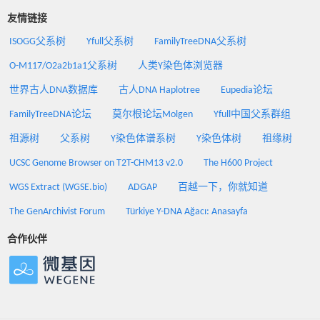
友情链接
ISOGG父系树
Yfull父系树
FamilyTreeDNA父系树
O-M117/O2a2b1a1父系树
人类Y染色体浏览器
世界古人DNA数据库
古人DNA Haplotree
Eupedia论坛
FamilyTreeDNA论坛
莫尔根论坛Molgen
Yfull中国父系群组
祖源树
父系树
Y染色体谱系树
Y染色体树
祖缘树
UCSC Genome Browser on T2T-CHM13 v2.0
The H600 Project
WGS Extract (WGSE.bio)
ADGAP
百越一下，你就知道
The GenArchivist Forum
Türkiye Y-DNA Ağacı: Anasayfa
合作伙伴