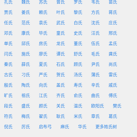
孔氏
魏氏
苏氏
曾氏
罗氏
韦氏
苗氏
贾氏
姜氏
赖氏
叶氏
黎氏
方氏
蒋氏
任氏
范氏
袁氏
武氏
白氏
沈氏
庄氏
邓氏
康氏
毕氏
童氏
史氏
汪氏
邢氏
单氏
邱氏
房氏
龙氏
董氏
伍氏
孟氏
闫氏
施氏
廖氏
谭氏
舒氏
毛氏
龚氏
秦氏
薛氏
夏氏
石氏
顾氏
尹氏
尚氏
古氏
刁氏
严氏
贺氏
汤氏
蒲氏
雷氏
殷氏
陶氏
向氏
盖氏
寿氏
辛氏
戚氏
旷氏
祖氏
江氏
齐氏
俞氏
曲氏
傅氏
段氏
盛氏
颜氏
关氏
温氏
欧阳氏
樊氏
符氏
梅氏
翟氏
耿氏
米氏
章氏
葛氏
倪氏
厉氏
启布弓
麻氏
华氏
更多姓氏树