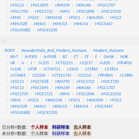
J-FGC12
J-FGC1695
J-KHU39
J-KHU46
J-FGC1707
J-FGC1705
J-FGC1721
J-KM1
J-FGC1696
J-FGC23310
J-KM2
J-FGC5
J-KHU536
J-FGC1
J-KHU505
J-FGC2
J-KHU528
J-KHU1
J-KHU13
J-KHU14
J-FGC5447
J-FGC45682
J-FGC41250
ROOT
Neanderthals_And_Modern_Humans
Modern_Humans
A0-T
A-P305
A-P108
BT
CT
CF
F
GHIJK
HIJK
IJK
IJ
J
J-L255
J-CTS2251
J-Z2217
J-L620
J-PF4816
J-L136
J-P58
J-CTS9721
J-Z643
J-Z1865
J-Z1853
J-CTS463
J-Z2324
J-CTS11741
J-Z2313
J-PF4845
J-Z1884
J-FGC11
J-FGC7638
J-KM792
J-FGC1722
J-FGC1720
J-FGC12
J-FGC1695
J-KHU39
J-KHU46
J-FGC1707
J-FGC1705
J-FGC1721
J-KM1
J-FGC1696
J-FGC23310
J-KM2
J-FGC5
J-KHU536
J-FGC1
J-KHU505
J-FGC2
J-KHU528
J-KHU1
J-KHU13
J-KHU14
J-FGC5447
J-FGC45682
J-FGC41250
已分析Y数据：
个人样本
科研样本
古人样本
未分析Y数据：
个人样本
科研样本
古人样本