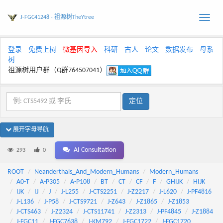
J-FGC41248 - 祖源树TheYtree
Toggle
naviga
登录
免费上树
微基因导入
科研
古人
论文
数据发布
母系
树
祖源树用户群（Q群764507041）
展开字母导航
AI Consultation
293
0
ROOT
Neanderthals_And_Modern_Humans
Modern_Humans
A0-T
A-P305
A-P108
BT
CT
CF
F
GHIJK
HIJK
IJK
IJ
J
J-L255
J-CTS2251
J-Z2217
J-L620
J-PF4816
J-L136
J-P58
J-CTS9721
J-Z643
J-Z1865
J-Z1853
J-CTS463
J-Z2324
J-CTS11741
J-Z2313
J-PF4845
J-Z1884
J-FGC11
J-FGC7638
J-KM792
J-FGC1722
J-FGC1720