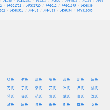
J-L255
J-CTS2251
J-Z2217
J-L620
J-PF4816
J-L136
J-P58
92
J-FGC1722
J-FGC1720
J-FGC12
J-FGC1695
J-KHU39
FGC2
J-KHU528
J-KHU1
J-KHU13
J-KHU54
J-TY313005
徐氏
何氏
郭氏
梁氏
高氏
胡氏
唐氏
冯氏
于氏
潘氏
莫氏
崔氏
吕氏
姚氏
蒋氏
任氏
范氏
袁氏
武氏
白氏
沈氏
施氏
廖氏
谭氏
舒氏
毛氏
龚氏
秦氏