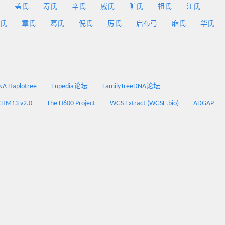
盖氏
寿氏
辛氏
戚氏
旷氏
祖氏
江氏
氏
章氏
葛氏
倪氏
厉氏
启布弓
麻氏
华氏
 Haplotree
Eupedia论坛
FamilyTreeDNA论坛
CHM13 v2.0
The H600 Project
WGS Extract (WGSE.bio)
ADGAP