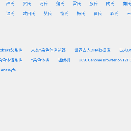
严氏
贺氏
汤氏
蒲氏
雷氏
殷氏
陶氏
向氏
温氏
欧阳氏
樊氏
符氏
梅氏
翟氏
耿氏
米
2a2b1a1父系树
人类Y染色体浏览器
世界古人DNA数据库
古人DNA
染色体谱系树
Y染色体树
祖缘树
UCSC Genome Browser on T2T-
: Anasayfa