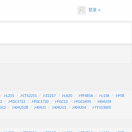
登录
J-L255
J-CTS2251
J-Z2217
J-L620
J-PF4816
J-L136
J-P58
92
J-FGC1722
J-FGC1720
J-FGC12
J-FGC1695
J-KHU39
FGC2
J-KHU528
J-KHU1
J-KHU13
J-KHU54
J-TY313005