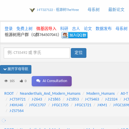
母系树
最新论文
J-FT327122 - 祖源树TheYtree
登录
免费上树
微基因导入
科研
古人
论文
数据发布
母系树
祖源树用户群（Q群764507041）
展开字母导航
AI Consultation
165
0
ROOT
Neanderthals_And_Modern_Humans
Modern_Humans
A0-T
J-CTS9721
J-Z643
J-Z1865
J-Z1853
J-CTS463
J-Z2324
J-C
J-KHU46
J-FGC1707
J-FGC1705
J-FGC1721
J-KM1
J-FGC169
J-ZS7564