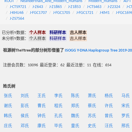
ROOT
Neanderthals_And_Modern_Humans
Modern_Humans
A0-T
J-CTS9721
J-Z643
J-Z1865
J-Z1853
J-CTS463
J-Z2324
J-C
J-KHU46
J-FGC1707
J-FGC1705
J-FGC1721
J-KM1
J-FGC169
J-ZS7564
已分析Y数据：
个人样本
科研样本
古人样本
未分析Y数据：
个人样本
科研样本
古人样本
祖源树TheYtree的部分树形借鉴了
ISOGG Y-DNA Haplogroup Tree 2019-2
注册会员数：10096 最近登录：62 最近注册：11 在线：654
姓氏树
张氏
刘氏
王氏
李氏
陈氏
萧氏
杨氏
马氏
谢氏
彭氏
曹氏
程氏
郑氏
蔡氏
许氏
宋氏
韩氏
侯氏
钟氏
孔氏
魏氏
苏氏
曾氏
罗氏
庄氏
邓氏
康氏
毕氏
童氏
史氏
汪氏
邢氏