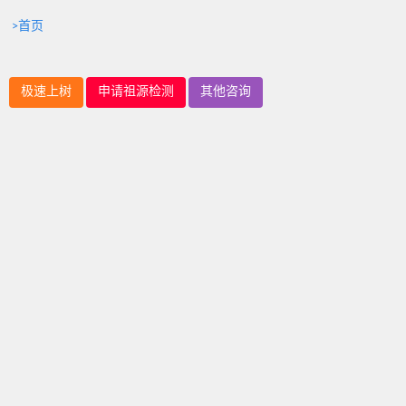
>首页
极速上树
申请祖源检测
其他咨询