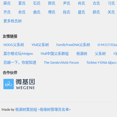
薛氏
夏氏
石氏
顾氏
尹氏
尚氏
古氏
刁氏
齐氏
俞氏
曲氏
傅氏
段氏
盛氏
颜氏
关氏
更多姓氏树
友情链接
ISOGG父系树
Yfull父系树
FamilyTreeDNA父系树
O-M117/O
莫尔根论坛Molgen
Yfull中国父系群组
祖源树
父系树
Y
百越一下，你就知道
The GenArchivist Forum
Türkiye Y-DNA Ağacı
合作伙伴
Made by
祖源树策划组 <祖缘树管理员名单>