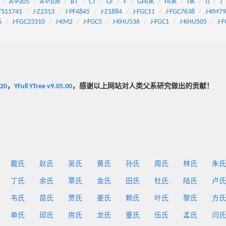
A-P305
A-P108
BT
CT
CF
F
GHIJK
HIJK
IJK
IJ
J
TS11741
J-Z2313
J-PF4845
J-Z1884
J-FGC11
J-FGC7638
J-KM7
6
J-FGC23310
J-KM2
J-FGC5
J-KHU536
J-FGC1
J-KHU505
J-
020
，
YFull YTree v9.05.00
，感谢以上网站对人类父系研究做出的贡献！
戴氏
赵氏
吴氏
黄氏
孙氏
周氏
林氏
朱氏
丁氏
余氏
覃氏
金氏
田氏
杜氏
陆氏
卢氏
韦氏
苗氏
贾氏
姜氏
赖氏
叶氏
黎氏
方氏
单氏
邱氏
房氏
龙氏
董氏
伍氏
孟氏
闫氏