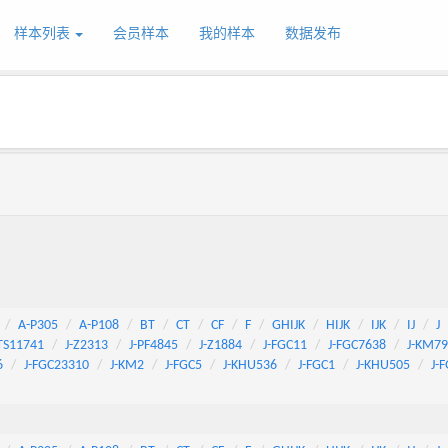
样本列表
会员样本
我的样本
数据发布
A-P305
A-P108
BT
CT
CF
F
GHIJK
HIJK
IJK
IJ
J
TS11741
J-Z2313
J-PF4845
J-Z1884
J-FGC11
J-FGC7638
J-KM7
6
J-FGC23310
J-KM2
J-FGC5
J-KHU536
J-FGC1
J-KHU505
J-