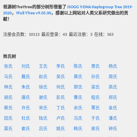
祖源树TheYtree的部分树形借鉴了
ISOGG Y-DNA Haplogroup Tree 2019-
2020
，
YFull YTree v9.05.00
，感谢以上网站对人类父系研究做出的贡
献！
注册会员数：10113 最近登录：43 最近注册：3 在线：563
姓氏树
张氏
刘氏
王氏
李氏
陈氏
萧氏
杨氏
马氏
戴氏
赵氏
吴氏
黄氏
孙氏
周氏
林氏
朱氏
徐氏
何氏
郭氏
梁氏
高氏
胡氏
唐氏
谢氏
彭氏
曹氏
程氏
郑氏
蔡氏
许氏
宋氏
丁氏
余氏
覃氏
金氏
田氏
杜氏
陆氏
卢氏
冯氏
于氏
潘氏
莫氏
崔氏
吕氏
姚氏
韩氏
侯氏
钟氏