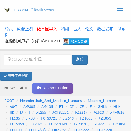
J-FTA47141 - 祖源树TheYtree
Toggle
naviga
登录
免费上树
微基因导入
科研
古人
论文
数据发布
母系
树
祖源树用户群（Q群764507041）
展开字母导航
AI Consultation
142
0
ROOT
Neanderthals_And_Modern_Humans
Modern_Humans
A0-T
A-P305
A-P108
BT
CT
CF
F
GHIJK
HIJK
IJK
IJ
J
J-L255
J-CTS2251
J-Z2217
J-L620
J-PF4816
J-L136
J-P58
J-CTS9721
J-Z643
J-Z1865
J-Z1853
J-CTS463
J-Z2324
J-CTS11741
J-Z2313
J-PF4845
J-Z1884
J-FGC11
J-FGC7638
J-KM792
J-FGC1722
J-FGC1720