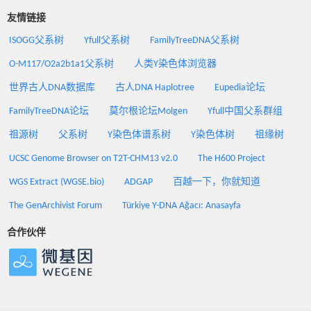
友情链接
ISOGG父系树
Yfull父系树
FamilyTreeDNA父系树
O-M117/O2a2b1a1父系树
人类Y染色体浏览器
世界古人DNA数据库
古人DNA Haplotree
Eupedia论坛
FamilyTreeDNA论坛
莫尔根论坛Molgen
Yfull中国父系群组
祖源树
父系树
Y染色体谱系树
Y染色体树
祖缘树
UCSC Genome Browser on T2T-CHM13 v2.0
The H600 Project
WGS Extract (WGSE.bio)
ADGAP
百越一下，你就知道
The GenArchivist Forum
Türkiye Y-DNA Ağacı: Anasayfa
合作伙伴