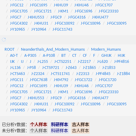
J-FGC12
J-FGC1695
J-KHU39
J-KHU46
J-FGC1707
J-FGC1705
J-FGC1721
J-KM1
J-FGC1696
J-FGC23310
J-FGC7
J-KHU553
J-FGC9
J-FGC4316
J-KHU477
J-FGC4302
J-KHU31
J-FGC10092
J-FGC10096
J-FGC10095
J-Y10965
J-Y10964
J-FGC11743
ROOT
Neanderthals_And_Modern_Humans
Modern_Humans
A0-T
A-P305
A-P108
BT
CT
CF
F
GHIJK
HIJK
IJK
IJ
J
J-L255
J-CTS2251
J-Z2217
J-L620
J-PF4816
J-L136
J-P58
J-CTS9721
J-Z643
J-Z1865
J-Z1853
J-CTS463
J-Z2324
J-CTS11741
J-Z2313
J-PF4845
J-Z1884
J-FGC11
J-FGC7638
J-KM792
J-FGC1722
J-FGC1720
J-FGC12
J-FGC1695
J-KHU39
J-KHU46
J-FGC1707
J-FGC1705
J-FGC1721
J-KM1
J-FGC1696
J-FGC23310
J-FGC7
J-KHU553
J-FGC9
J-FGC4316
J-KHU477
J-FGC4302
J-KHU31
J-FGC10092
J-FGC10096
J-FGC10095
J-Y10965
J-Y10964
J-FGC11743
已分析Y数据：
个人样本
科研样本
古人样本
未分析Y数据：
个人样本
科研样本
古人样本