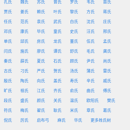
孔氏
魏氏
苏氏
曾氏
罗氏
韦氏
苗氏
贾氏
姜氏
赖氏
叶氏
黎氏
方氏
蒋氏
任氏
范氏
袁氏
武氏
白氏
沈氏
庄氏
邓氏
康氏
毕氏
童氏
史氏
汪氏
邢氏
单氏
邱氏
房氏
龙氏
董氏
伍氏
孟氏
闫氏
施氏
廖氏
谭氏
舒氏
毛氏
龚氏
秦氏
薛氏
夏氏
石氏
顾氏
尹氏
尚氏
古氏
刁氏
严氏
贺氏
汤氏
蒲氏
雷氏
殷氏
陶氏
向氏
盖氏
寿氏
辛氏
戚氏
旷氏
祖氏
江氏
齐氏
俞氏
曲氏
傅氏
段氏
盛氏
颜氏
关氏
温氏
欧阳氏
樊氏
符氏
梅氏
翟氏
耿氏
米氏
章氏
葛氏
倪氏
厉氏
启布弓
麻氏
华氏
更多姓氏树