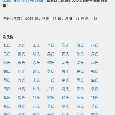
2020
，
YFull YTree v9.05.00
，感谢以上网站对人类父系研究做出的贡
献！
注册会员数：10096 最近登录：59 最近注册：11 在线：492
姓氏树
张氏
刘氏
王氏
李氏
陈氏
萧氏
杨氏
马氏
戴氏
赵氏
吴氏
黄氏
孙氏
周氏
林氏
朱氏
徐氏
何氏
郭氏
梁氏
高氏
胡氏
唐氏
谢氏
彭氏
曹氏
程氏
郑氏
蔡氏
许氏
宋氏
丁氏
余氏
覃氏
金氏
田氏
杜氏
陆氏
卢氏
冯氏
于氏
潘氏
莫氏
崔氏
吕氏
姚氏
韩氏
侯氏
钟氏
孔氏
魏氏
苏氏
曾氏
罗氏
韦氏
苗氏