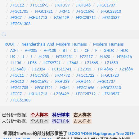
J-FGC12
J-FGC1695
J-KHU39
J-KHU46
J-FGC1707
J-FGC1705
J-FGC1721
J-KM1
J-FGC1696
J-FGC23310
J-FGC7
J-KHU1713
J-ZS6429
J-FGC28712
J-ZS10537
J-FGC61303
ROOT
Neanderthals_And_Modern_Humans
Modern_Humans
A0-T
A-P305
A-P108
BT
CT
CF
F
GHIJK
HIJK
IJK
IJ
J
J-L255
J-CTS2251
J-Z2217
J-L620
J-PF4816
J-L136
J-P58
J-CTS9721
J-Z643
J-Z1865
J-Z1853
J-CTS463
J-Z2324
J-CTS11741
J-Z2313
J-PF4845
J-Z1884
J-FGC11
J-FGC7638
J-KM792
J-FGC1722
J-FGC1720
J-FGC12
J-FGC1695
J-KHU39
J-KHU46
J-FGC1707
J-FGC1705
J-FGC1721
J-KM1
J-FGC1696
J-FGC23310
J-FGC7
J-KHU1713
J-ZS6429
J-FGC28712
J-ZS10537
J-FGC61303
已分析Y数据：
个人样本
科研样本
古人样本
未分析Y数据：
个人样本
科研样本
古人样本
祖源树TheYtree的部分树形借鉴了
ISOGG Y-DNA Haplogroup Tree 2019-