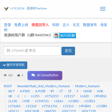
J-FTF32724 - 祖源树TheYtree
Toggle
naviga
登录
免费上树
微基因导入
科研
古人
论文
数据发布
母系
树
祖源树用户群（Q群764507041）
展开字母导航
AI Consultation
422
0
ROOT
Neanderthals_And_Modern_Humans
Modern_Humans
A0-T
A-P305
A-P108
BT
CT
CF
F
GHIJK
HIJK
IJK
IJ
J
J-L255
J-CTS2251
J-Z2217
J-L620
J-PF4816
J-L136
J-P58
J-CTS9721
J-Z643
J-Z1865
J-Z1853
J-CTS463
J-Z2324
J-CTS11741
J-Z2313
J-PF4845
J-Z1884
J-FGC11
J-FGC7638
J-KM792
J-FGC1722
J-FGC1720