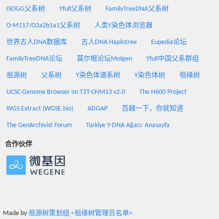
ISOGG父系树
Yfull父系树
FamilyTreeDNA父系树
O-M117/O2a2b1a1父系树
人类Y染色体浏览器
世界古人DNA数据库
古人DNA Haplotree
Eupedia论坛
FamilyTreeDNA论坛
莫尔根论坛Molgen
Yfull中国父系群组
祖源树
父系树
Y染色体谱系树
Y染色体树
祖缘树
UCSC Genome Browser on T2T-CHM13 v2.0
The H600 Project
WGS Extract (WGSE.bio)
ADGAP
百越一下，你就知道
The GenArchivist Forum
Türkiye Y-DNA Ağacı: Anasayfa
合作伙伴
Made by
祖源树策划组 <祖缘树管理员名单>