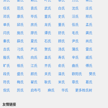
贾氏
姜氏
赖氏
叶氏
黎氏
方氏
蒋氏
任氏
范氏
袁氏
武氏
白氏
沈氏
庄氏
邓氏
康氏
毕氏
童氏
史氏
汪氏
邢氏
单氏
邱氏
房氏
龙氏
董氏
伍氏
孟氏
闫氏
施氏
廖氏
谭氏
舒氏
毛氏
龚氏
秦氏
薛氏
夏氏
石氏
顾氏
尹氏
尚氏
古氏
刁氏
严氏
贺氏
汤氏
蒲氏
雷氏
殷氏
陶氏
向氏
盖氏
寿氏
辛氏
戚氏
旷氏
祖氏
江氏
齐氏
俞氏
曲氏
傅氏
段氏
盛氏
颜氏
关氏
温氏
欧阳氏
樊氏
符氏
梅氏
翟氏
耿氏
米氏
章氏
葛氏
倪氏
厉氏
启布弓
麻氏
华氏
更多姓氏树
友情链接